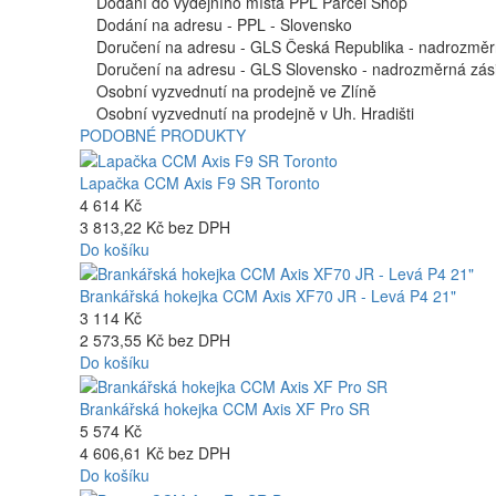
Dodání do výdejního místa PPL Parcel Shop
Dodání na adresu - PPL - Slovensko
Doručení na adresu - GLS Česká Republika - nadrozměr
Doručení na adresu - GLS Slovensko - nadrozměrná zási
Osobní vyzvednutí na prodejně ve Zlíně
Osobní vyzvednutí na prodejně v Uh. Hradišti
PODOBNÉ PRODUKTY
Lapačka CCM Axis F9 SR Toronto
4 614 Kč
3 813,22 Kč bez DPH
Do košíku
Brankářská hokejka CCM Axis XF70 JR - Levá P4 21"
3 114 Kč
2 573,55 Kč bez DPH
Do košíku
Brankářská hokejka CCM Axis XF Pro SR
5 574 Kč
4 606,61 Kč bez DPH
Do košíku