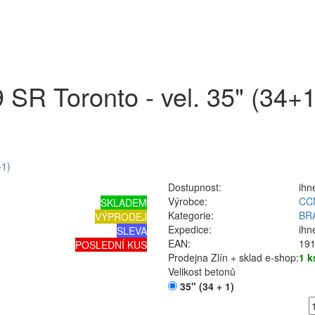
 SR Toronto - vel. 35" (34+1
+1)
Dostupnost:
ihn
Výrobce:
CC
SKLADEM
Kategorie:
BR
VÝPRODEJ
Expedice:
ihn
SLEVA
EAN:
19
POSLEDNÍ KUS
Prodejna Zlín + sklad e-shop:
1 k
Velikost betonů
35" (34 + 1)