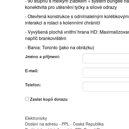
- 90 stupňů s mělkým žlábkem + systém bungee na
konektivita pro utěsnění tyčky a silové odrazy
- Otevřená konstrukce s odnímatelným kolébkovým
interakci a rotaci s kolenními chrániči
- Vyvýšená plochá vnitřní hrana HD: Maximalizovan
napříč brankovištěm
- Barva: Toronto (jako na obrázku)
Jméno a příjmení:
E-mail:
Telefon:
Zaslat kopii dotazu
Elektronicky
Dodání na adresu - PPL - Česká Republika