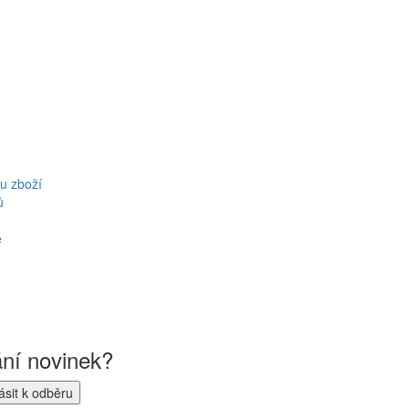
u zboží
ů
ě
ání novinek?