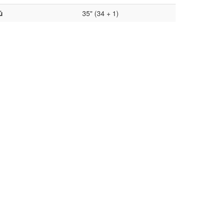
ů
35" (34 + 1)