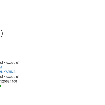
)
ed k expedici
M
ANKAŘINA
ed k expedici
1520624408
s