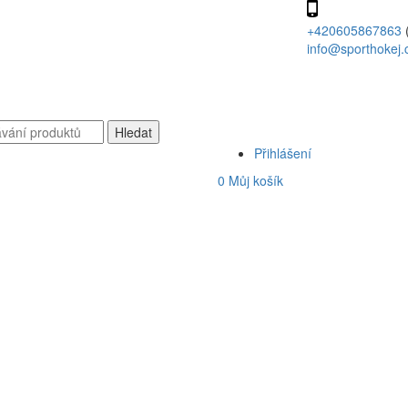
+420605867863
info@sporthokej.
Přihlášení
0
Můj košík