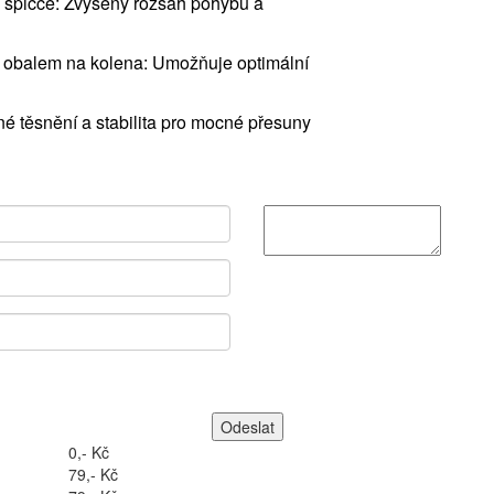
 špičce: Zvýšený rozsah pohybu a
 obalem na kolena: Umožňuje optimální
é těsnění a stabilita pro mocné přesuny
0,- Kč
79,- Kč