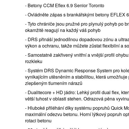
- Betony CCM Eflex 6.9 Senior Toronto
- Ovládněte zápas s brankářskými betony EFLEX 6.9
- Tyto chrániče jsou pružné pro plynulý pohyb po br
okamžitě reagují na každý váš pohyb
- DRS přináší jednodílnou dopadovou zónu a ultraa
výkon a ochranu, takže můžete zůstat flexibilní a s
- Samostatně zakřivený vnitřní a vnější profil ohybu:
rozkleku
- Systém DRS Dynamic Response System pro kole
vynikajícím utěsněním a stabilitou, která umožňuje 
zlepšeným tlumením nárazů
- Dualitecore + HD jádro: Lehký profil dual flex, kt
větší tuhost v oblasti stehen. Odrazová pěna vyvinu
- Hluboké přiléhání díky systému popruhů Quick Moti
maximální odezvu betonu. Horní lýtkový popruh opt
rotaci betonu