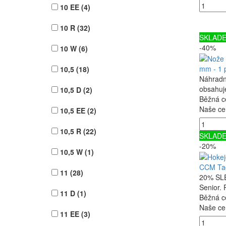
10 EE
(4)
10 R
(32)
SKLAD
-40%
10 W
(6)
mm - 1 
10,5
(18)
Náhradn
obsahuj
10,5 D
(2)
Běžná c
Naše ce
10,5 EE
(2)
10,5 R
(22)
SKLAD
-20%
10,5 W
(1)
CCM Ta
11
(28)
20% SLE
Senior
11 D
(1)
Běžná c
Naše ce
11 EE
(3)