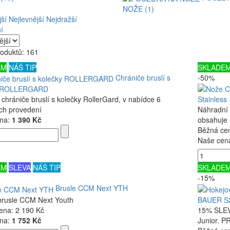
NOŽE (1)
ší
Nejlevnější
Nejdražší
í
roduktů: 161
EM
NÁŠ TIP
SKLADE
Chrániče bruslí s
-50%
y ROLLERGARD
 chrániče bruslí s kolečky RollerGard, v nabídce 6
Stainless
ch provedení
Náhradní 
na:
1 390 Kč
obsahuje 
Běžná ce
Naše cen
EM
SLEVA
NÁŠ TIP
SKLADE
-15%
Brusle CCM Next YTH
brusle CCM Next Youth
BAUER S2
ena:
2 190 Kč
15% SLEVA
na:
1 752 Kč
Junior. 