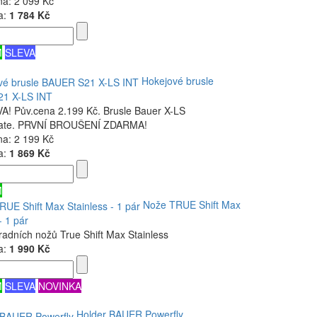
na:
2 099 Kč
a:
1 784 Kč
M
SLEVA
Hokejové brusle
1 X-LS INT
! Pův.cena 2.199 Kč. Brusle Bauer X-LS
iate. PRVNÍ BROUŠENÍ ZDARMA!
na:
2 199 Kč
a:
1 869 Kč
M
Nože TRUE Shift Max
- 1 pár
radních nožů True Shift Max Stainless
a:
1 990 Kč
M
SLEVA
NOVINKA
Holder BAUER Powerfly