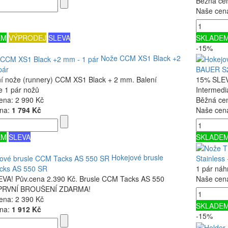
Běžná ce
Naše cen
EM
VÝPRODEJ
SLEVA
SKLADE
-15%
Nože CCM XS1 Black +2
pár
BAUER S2
í nože (runnery) CCM XS1 Black + 2 mm. Balení
15% SLEVA
e 1 pár nožů
Intermed
ena:
2 990 Kč
Běžná ce
na:
1 794 Kč
Naše cen
EM
SLEVA
SKLADE
Hokejové brusle
Stainless 
cks AS 550 SR
1 pár náh
VA! Pův.cena 2.390 Kč. Brusle CCM Tacks AS 550
Naše cen
. PRVNÍ BROUŠENÍ ZDARMA!
ena:
2 390 Kč
SKLADE
na:
1 912 Kč
-15%