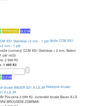
M
VÝPRODEJ
SLEVA
Nože CCM XS1
 +2 mm - 1 pár
nože (runnery) CCM XS1 Stainless + 2 mm. Balení
1 pár nožů
na:
2 990 Kč
a:
1 495 Kč
M
SLEVA
Hokejové brusle
1 X-LS JR
! Pův.cena 2.099 Kč. Juniorské brusle Bauer X-LS
PRVNÍ BROUŠENÍ ZDARMA!