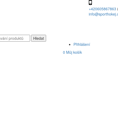
+420605867863
info@sporthokej.
Přihlášení
0
Můj košík