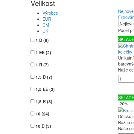
Velikost
Nejnověj
Výrobce
Filtrován
EUR
CM
Počet p
UK
SKLAD
1 D
(8)
kolečk
1 EE
(2)
Unikátní
barevný
1 R
(7)
Naše ce
1,5 D
(7)
1,5 EE
(2)
SKLAD
1,5 R
(3)
-20%
10
(24)
Dětské 
Běžná c
10 D
(3)
Naše ce