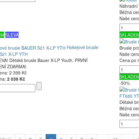
Náhradní 
Běžná ce
Naše cen
EM
SLEVA
SKLADE
Hokejové brusle
Brusle pr
S21 X-LP YTH
Naše cen
VA! Dětské brusle Bauer X-LP Youth. PRVNÍ
Cena po r
NÍ ZDARMA!
ena:
2 399 Kč
SKLADE
na:
2 039 Kč
-50%
FT680 Y
Dětské b
Běžná ce
Naše cen