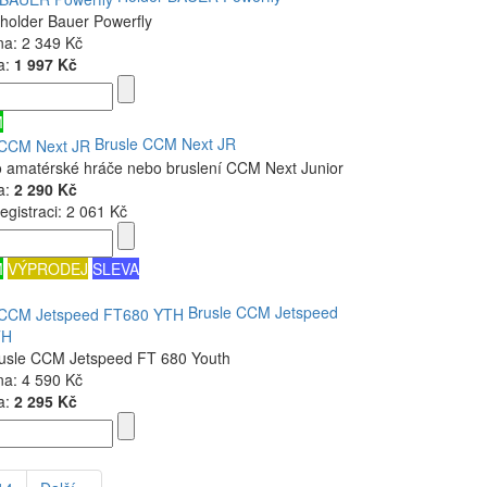
holder Bauer Powerfly
na:
2 349 Kč
a:
1 997 Kč
M
Brusle CCM Next JR
o amatérské hráče nebo bruslení CCM Next Junior
a:
2 290 Kč
egistraci:
2 061 Kč
M
VÝPRODEJ
SLEVA
Brusle CCM Jetspeed
TH
rusle CCM Jetspeed FT 680 Youth
na:
4 590 Kč
a:
2 295 Kč