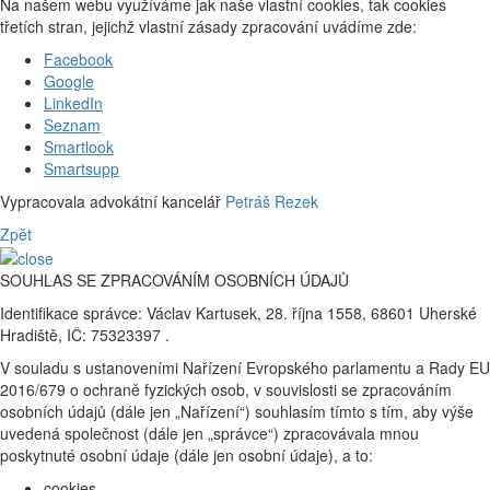
Na našem webu využíváme jak naše vlastní cookies, tak cookies
třetích stran, jejichž vlastní zásady zpracování uvádíme zde:
Facebook
Google
LinkedIn
Seznam
Smartlook
Smartsupp
Vypracovala advokátní kancelář
Petráš Rezek
Zpět
SOUHLAS SE ZPRACOVÁNÍM OSOBNÍCH ÚDAJŮ
Identifikace správce: Václav Kartusek, 28. října 1558, 68601 Uherské
Hradiště, IČ: 75323397 .
V souladu s ustanoveními Nařízení Evropského parlamentu a Rady EU
2016/679 o ochraně fyzických osob, v souvislosti se zpracováním
osobních údajů (dále jen „Nařízení“) souhlasím tímto s tím, aby výše
uvedená společnost (dále jen „správce“) zpracovávala mnou
poskytnuté osobní údaje (dále jen osobní údaje), a to:
cookies