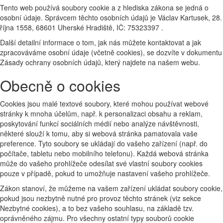
Tento web používá soubory cookie a z hlediska zákona se jedná o
osobní údaje. Správcem těchto osobních údajů je Václav Kartusek, 28.
října 1558, 68601 Uherské Hradiště, IČ: 75323397 .
Další detailní informace o tom, jak nás můžete kontaktovat a jak
zpracováváme osobní údaje (včetně cookies), se dozvíte v dokumentu
Zásady ochrany osobních údajů, který najdete na našem webu.
Obecně o cookies
Cookies jsou malé textové soubory, které mohou používat webové
stránky k mnoha účelům, např. k personalizaci obsahu a reklam,
poskytování funkcí sociálních médií nebo analýze návštěvnosti,
některé slouží k tomu, aby si webová stránka pamatovala vaše
preference. Tyto soubory se ukládají do vašeho zařízení (např. do
počítače, tabletu nebo mobilního telefonu). Každá webová stránka
může do vašeho prohlížeče odesílat své vlastní soubory cookies
pouze v případě, pokud to umožňuje nastavení vašeho prohlížeče.
Zákon stanoví, že můžeme na vašem zařízení ukládat soubory cookie,
pokud jsou nezbytně nutné pro provoz těchto stránek (viz sekce
Nezbytné cookies), a to bez vašeho souhlasu, na základě tzv.
oprávněného zájmu. Pro všechny ostatní typy souborů cookie