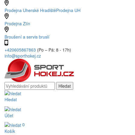
Prodejna Uherské Hradiště
Prodejna UH
Prodejna Zlín
Broušení a servis bruslí
+420605867863
(Po – Pá: 8 - 17h)
info@sporthokej.cz
Hledat
Účet
0
Košík