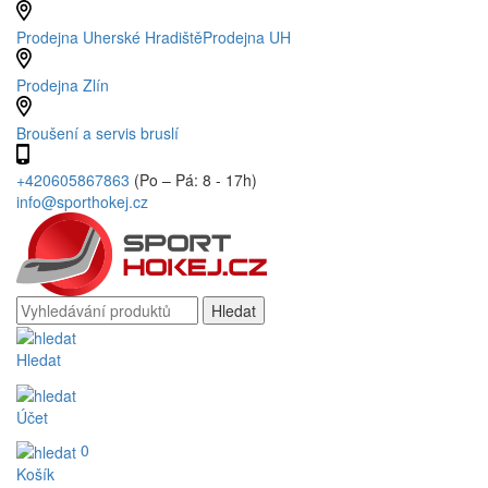
Prodejna Uherské Hradiště
Prodejna UH
Prodejna Zlín
Broušení a servis bruslí
+420605867863
(Po – Pá: 8 - 17h)
info@sporthokej.cz
Hledat
Účet
0
Košík