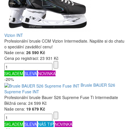
Vizion INT
Profesionální brusle CCM Vizion Intermediate. Napište si do chatu
o speciální zaváděcí cenu!
Naše cena:
26 590 Kč
Cena po registraci:
23 931 Kč
SKLADEM
SLEVA
NOVINKA
-20%
Brusle BAUER S26
Supreme Fuse INT
Profesionální brusle Bauer S26 Supreme Fuse Ti Intermediate
Běžná cena:
24 599 Kč
Naše cena:
19 679 Kč
SKLADEM
SLEVA
NÁŠ TIP
NOVINKA