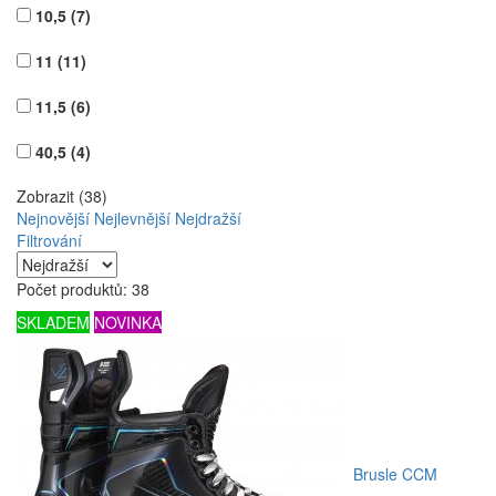
10,5
(7)
11
(11)
11,5
(6)
40,5
(4)
Zobrazit (38)
Nejnovější
Nejlevnější
Nejdražší
Filtrování
Počet produktů: 38
SKLADEM
NOVINKA
Brusle CCM