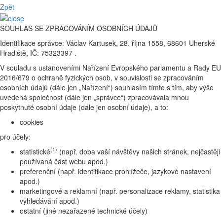
Zpět
SOUHLAS SE ZPRACOVÁNÍM OSOBNÍCH ÚDAJŮ
Identifikace správce: Václav Kartusek, 28. října 1558, 68601 Uherské
Hradiště, IČ: 75323397 .
V souladu s ustanoveními Nařízení Evropského parlamentu a Rady EU
2016/679 o ochraně fyzických osob, v souvislosti se zpracováním
osobních údajů (dále jen „Nařízení“) souhlasím tímto s tím, aby výše
uvedená společnost (dále jen „správce“) zpracovávala mnou
poskytnuté osobní údaje (dále jen osobní údaje), a to:
cookies
pro účely:
(1)
statistické
(např. doba vaší návštěvy našich stránek, nejčastěji
používaná část webu apod.)
preferenční (např. identifikace prohlížeče, jazykové nastavení
apod.)
marketingové a reklamní (např. personalizace reklamy, statistika
vyhledávání apod.)
ostatní (jiné nezařazené technické účely)