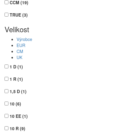
CCM
(19)
TRUE
(3)
Velikost
Výrobce
EUR
CM
UK
1 D
(1)
1 R
(1)
1,5 D
(1)
10
(6)
10 EE
(1)
10 R
(9)