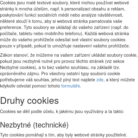
Cookies jsou malé textové soubory, které mohou používat webové
stránky k mnoha účelům, např. k personalizaci obsahu a reklam,
poskytování funkcí sociálních médií nebo analýze návštěvnosti,
některé slouží k tomu, aby si webová stránka pamatovala vaše
preference. Tyto soubory se ukládají do vašeho zařízení (např. do
počítače, tabletu nebo mobilního telefonu). Každá webová stránka
může do vašeho prohlížeče odesílat své vlastní soubory cookies
pouze v případě, pokud to umožňuje nastavení vašeho prohlížeče.
Zákon stanoví, že můžeme na vašem zařízení ukládat soubory cookie,
pokud jsou nezbytně nutné pro provoz těchto stránek (viz sekce
Nezbytné cookies), a to bez vašeho souhlasu, na základě tzv.
oprávněného zájmu. Pro všechny ostatní typy souborů cookie
potřebujeme váš souhlas, jehož plný text najdete
zde
, a který můžete
kdykoliv odvolat pomocí tohoto
formuláře
.
Druhy cookies
Cookies se dělí podle účelu, k jakému jsou využívány a ta takto:
Nezbytné (technické)
Tyto cookies pomáhají s tím, aby byly webové stránky použitelné.