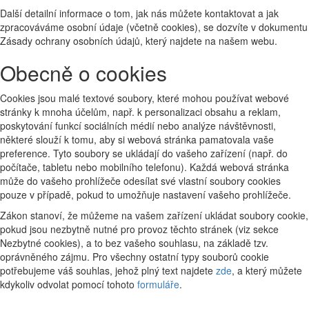
Další detailní informace o tom, jak nás můžete kontaktovat a jak
zpracováváme osobní údaje (včetně cookies), se dozvíte v dokumentu
Zásady ochrany osobních údajů, který najdete na našem webu.
Obecně o cookies
Cookies jsou malé textové soubory, které mohou používat webové
stránky k mnoha účelům, např. k personalizaci obsahu a reklam,
poskytování funkcí sociálních médií nebo analýze návštěvnosti,
některé slouží k tomu, aby si webová stránka pamatovala vaše
preference. Tyto soubory se ukládají do vašeho zařízení (např. do
počítače, tabletu nebo mobilního telefonu). Každá webová stránka
může do vašeho prohlížeče odesílat své vlastní soubory cookies
pouze v případě, pokud to umožňuje nastavení vašeho prohlížeče.
Zákon stanoví, že můžeme na vašem zařízení ukládat soubory cookie,
pokud jsou nezbytně nutné pro provoz těchto stránek (viz sekce
Nezbytné cookies), a to bez vašeho souhlasu, na základě tzv.
oprávněného zájmu. Pro všechny ostatní typy souborů cookie
potřebujeme váš souhlas, jehož plný text najdete
zde
, a který můžete
kdykoliv odvolat pomocí tohoto
formuláře
.