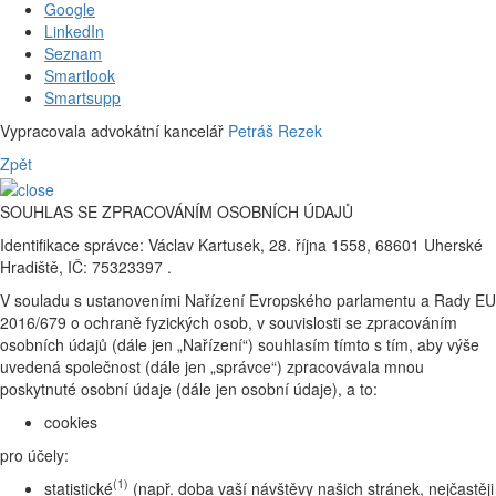
Google
LinkedIn
Seznam
Smartlook
Smartsupp
Vypracovala advokátní kancelář
Petráš Rezek
Zpět
SOUHLAS SE ZPRACOVÁNÍM OSOBNÍCH ÚDAJŮ
Identifikace správce: Václav Kartusek, 28. října 1558, 68601 Uherské
Hradiště, IČ: 75323397 .
V souladu s ustanoveními Nařízení Evropského parlamentu a Rady EU
2016/679 o ochraně fyzických osob, v souvislosti se zpracováním
osobních údajů (dále jen „Nařízení“) souhlasím tímto s tím, aby výše
uvedená společnost (dále jen „správce“) zpracovávala mnou
poskytnuté osobní údaje (dále jen osobní údaje), a to:
cookies
pro účely:
(1)
statistické
(např. doba vaší návštěvy našich stránek, nejčastěji