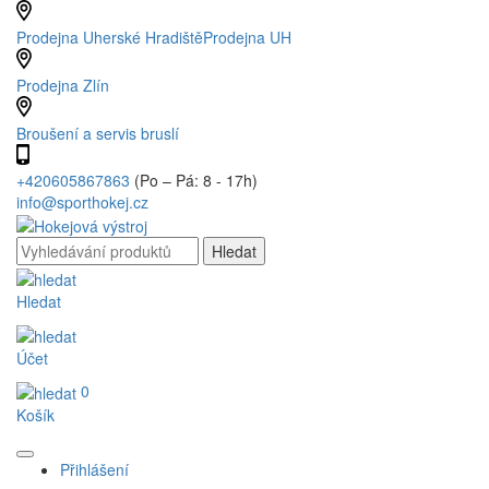
Prodejna Uherské Hradiště
Prodejna UH
Prodejna Zlín
Broušení a servis bruslí
+420605867863
(Po – Pá: 8 - 17h)
info@sporthokej.cz
Hledat
Účet
0
Košík
Přihlášení