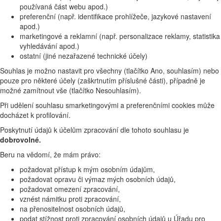
používaná část webu apod.)
preferenční (např. identifikace prohlížeče, jazykové nastavení
apod.)
marketingové a reklamní (např. personalizace reklamy, statistika
vyhledávání apod.)
ostatní (jiné nezařazené technické účely)
Souhlas je možno nastavit pro všechny (tlačítko Ano, souhlasím) nebo
pouze pro některé účely (zaškrtnutím příslušné části), případně je
možné zamítnout vše (tlačítko Nesouhlasím).
Při udělení souhlasu smarketingovými a preferenčními cookies může
docházet k profilování.
Poskytnutí údajů k účelům zpracování dle tohoto souhlasu je
dobrovolné.
Beru na vědomí, že mám právo:
požadovat přístup k mým osobním údajům,
požadovat opravu či výmaz mých osobních údajů,
požadovat omezení zpracování,
vznést námitku proti zpracování,
na přenositelnost osobních údajů,
podat stížnost proti zpracování osobních údajů u Úřadu pro