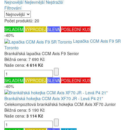
Nejnovější
Nejlevnější
Nejdražší
Filtrování
Počet produktů: 20
SKLADEM
VÝPRODEJ
SLEVA
POSLEDNÍ KUS
-40%
Lapačka CCM Axis F9 SR
Toronto
Brankářská lapačka CCM Axis F9 Senior
Běžná cena:
7 690 Kč
Naše cena:
4 614 Kč
SKLADEM
VÝPRODEJ
SLEVA
POSLEDNÍ KUS
-40%
Brankářská hokejka CCM Axis XF70 JR - Levá P4 21"
Celekompozitová brankářská hokejka CCM Axis XF70 Junior
Běžná cena:
5 190 Kč
Naše cena:
3 114 Kč