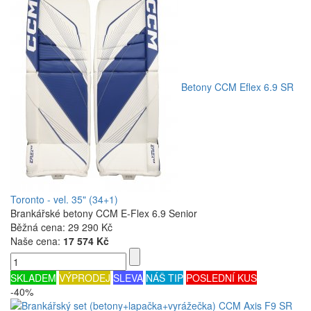
Betony CCM Eflex 6.9 SR
Toronto - vel. 35" (34+1)
Brankářské betony CCM E-Flex 6.9 Senior
Běžná cena:
29 290 Kč
Naše cena:
17 574 Kč
SKLADEM
VÝPRODEJ
SLEVA
NÁŠ TIP
POSLEDNÍ KUS
-40%