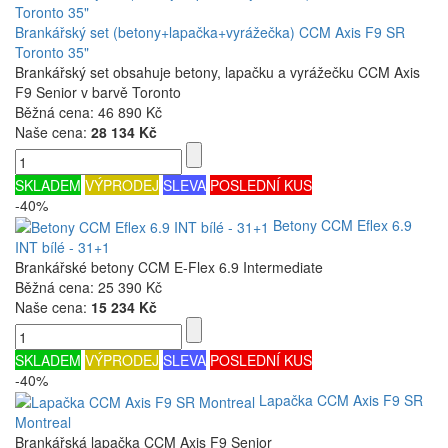
Brankářský set (betony+lapačka+vyrážečka) CCM Axis F9 SR
Toronto 35"
Brankářský set obsahuje betony, lapačku a vyrážečku CCM Axis
F9 Senior v barvě Toronto
Běžná cena:
46 890 Kč
Naše cena:
28 134 Kč
SKLADEM
VÝPRODEJ
SLEVA
POSLEDNÍ KUS
-40%
Betony CCM Eflex 6.9
INT bílé - 31+1
Brankářské betony CCM E-Flex 6.9 Intermediate
Běžná cena:
25 390 Kč
Naše cena:
15 234 Kč
SKLADEM
VÝPRODEJ
SLEVA
POSLEDNÍ KUS
-40%
Lapačka CCM Axis F9 SR
Montreal
Brankářská lapačka CCM Axis F9 Senior