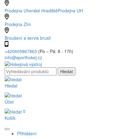
Prodejna Uherské Hradiště
Prodejna UH
Prodejna Zlín
Broušení a servis bruslí
+420605867863
(Po – Pá: 8 - 17h)
info@sporthokej.cz
Hledat
Účet
0
Košík
Přihlášení