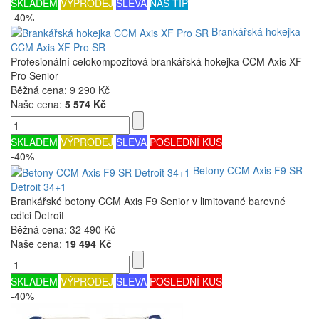
SKLADEM
VÝPRODEJ
SLEVA
NÁŠ TIP
-40%
Brankářská hokejka
CCM Axis XF Pro SR
Profesionální celokompozitová brankářská hokejka CCM Axis XF
Pro Senior
Běžná cena:
9 290 Kč
Naše cena:
5 574 Kč
SKLADEM
VÝPRODEJ
SLEVA
POSLEDNÍ KUS
-40%
Betony CCM Axis F9 SR
Detroit 34+1
Brankářské betony CCM Axis F9 Senior v limitované barevné
edici Detroit
Běžná cena:
32 490 Kč
Naše cena:
19 494 Kč
SKLADEM
VÝPRODEJ
SLEVA
POSLEDNÍ KUS
-40%