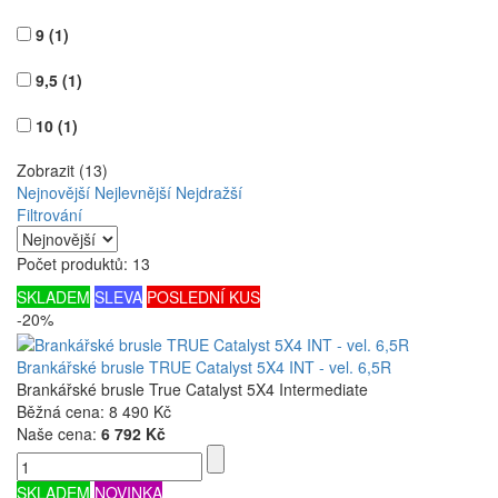
9
(1)
9,5
(1)
10
(1)
Zobrazit (13)
Nejnovější
Nejlevnější
Nejdražší
Filtrování
Počet produktů: 13
SKLADEM
SLEVA
POSLEDNÍ KUS
-20%
Brankářské brusle TRUE Catalyst 5X4 INT - vel. 6,5R
Brankářské brusle True Catalyst 5X4 Intermediate
Běžná cena:
8 490 Kč
Naše cena:
6 792 Kč
SKLADEM
NOVINKA