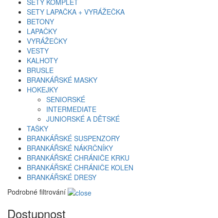
SETY KOMPLET
SETY LAPAČKA + VYRÁŽEČKA
BETONY
LAPAČKY
VYRÁŽEČKY
VESTY
KALHOTY
BRUSLE
BRANKÁŘSKÉ MASKY
HOKEJKY
SENIORSKÉ
INTERMEDIATE
JUNIORSKÉ A DĚTSKÉ
TAŠKY
BRANKÁŘSKÉ SUSPENZORY
BRANKÁŘSKÉ NÁKRČNÍKY
BRANKÁŘSKÉ CHRÁNIČE KRKU
BRANKÁŘSKÉ CHRÁNIČE KOLEN
BRANKÁŘSKÉ DRESY
Podrobné filtrování
Dostupnost