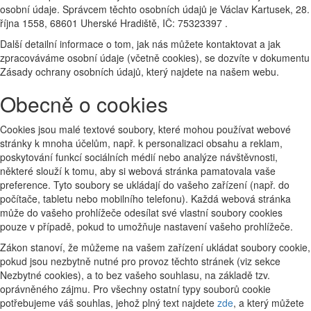
osobní údaje. Správcem těchto osobních údajů je Václav Kartusek, 28.
října 1558, 68601 Uherské Hradiště, IČ: 75323397 .
Další detailní informace o tom, jak nás můžete kontaktovat a jak
zpracováváme osobní údaje (včetně cookies), se dozvíte v dokumentu
Zásady ochrany osobních údajů, který najdete na našem webu.
Obecně o cookies
Cookies jsou malé textové soubory, které mohou používat webové
stránky k mnoha účelům, např. k personalizaci obsahu a reklam,
poskytování funkcí sociálních médií nebo analýze návštěvnosti,
některé slouží k tomu, aby si webová stránka pamatovala vaše
preference. Tyto soubory se ukládají do vašeho zařízení (např. do
počítače, tabletu nebo mobilního telefonu). Každá webová stránka
může do vašeho prohlížeče odesílat své vlastní soubory cookies
pouze v případě, pokud to umožňuje nastavení vašeho prohlížeče.
Zákon stanoví, že můžeme na vašem zařízení ukládat soubory cookie,
pokud jsou nezbytně nutné pro provoz těchto stránek (viz sekce
Nezbytné cookies), a to bez vašeho souhlasu, na základě tzv.
oprávněného zájmu. Pro všechny ostatní typy souborů cookie
potřebujeme váš souhlas, jehož plný text najdete
zde
, a který můžete