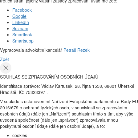
třetích stran, jejichž vlastní zásady zpracování uvádíme zde:
Facebook
Google
LinkedIn
Seznam
Smartlook
Smartsupp
Vypracovala advokátní kancelář
Petráš Rezek
Zpět
SOUHLAS SE ZPRACOVÁNÍM OSOBNÍCH ÚDAJŮ
Identifikace správce: Václav Kartusek, 28. října 1558, 68601 Uherské
Hradiště, IČ: 75323397 .
V souladu s ustanoveními Nařízení Evropského parlamentu a Rady EU
2016/679 o ochraně fyzických osob, v souvislosti se zpracováním
osobních údajů (dále jen „Nařízení“) souhlasím tímto s tím, aby výše
uvedená společnost (dále jen „správce“) zpracovávala mnou
poskytnuté osobní údaje (dále jen osobní údaje), a to:
cookies