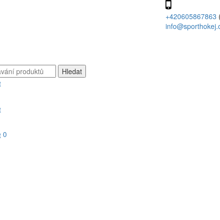
+420605867863
info@sporthokej.
0