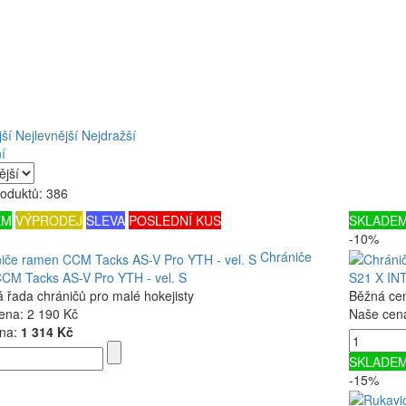
ší
Nejlevnější
Nejdražší
í
roduktů: 386
EM
VÝPRODEJ
SLEVA
POSLEDNÍ KUS
SKLADE
-10%
Chrániče
CM Tacks AS-V Pro YTH - vel. S
S21 X IN
 řada chráničů pro malé hokejisty
Běžná ce
ena:
2 190 Kč
Naše cen
na:
1 314 Kč
SKLADE
-15%