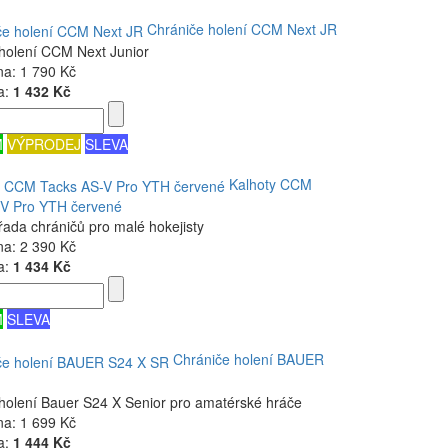
Chrániče holení CCM Next JR
holení CCM Next Junior
na:
1 790 Kč
a:
1 432 Kč
M
VÝPRODEJ
SLEVA
Kalhoty CCM
-V Pro YTH červené
řada chráničů pro malé hokejisty
na:
2 390 Kč
a:
1 434 Kč
M
SLEVA
Chrániče holení BAUER
holení Bauer S24 X Senior pro amatérské hráče
na:
1 699 Kč
a:
1 444 Kč