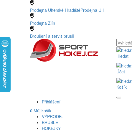
Prodejna Uherské Hradiště
Prodejna UH
Prodejna Zlín
Broušení a servis bruslí
Hledat
Účet
Košík
Přihlášení
0
Můj košík
VÝPRODEJ
BRUSLE
HOKEJKY