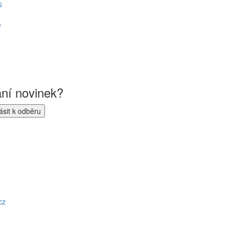
ů
ě
ání novinek?
cz