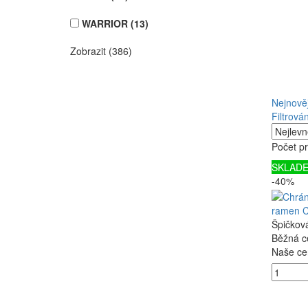
WARRIOR
(13)
Zobrazit (386)
Nejnověj
Filtrován
Počet p
SKLAD
-40%
ramen C
Špičková
Běžná c
Naše ce