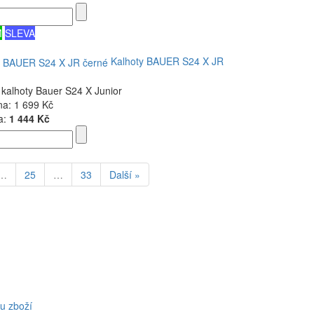
M
SLEVA
Kalhoty BAUER S24 X JR
 kalhoty Bauer S24 X Junior
na:
1 699 Kč
a:
1 444 Kč
…
25
…
33
Další »
u zboží