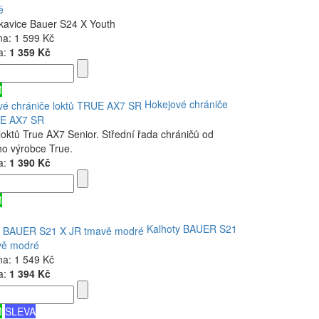
é
kavice Bauer S24 X Youth
na:
1 599 Kč
a:
1 359 Kč
M
Hokejové chrániče
UE AX7 SR
loktů True AX7 Senior. Střední řada chráničů od
o výrobce True.
a:
1 390 Kč
M
Kalhoty BAUER S21
vě modré
na:
1 549 Kč
a:
1 394 Kč
M
SLEVA