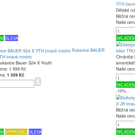
YTH čern
Dětské ru
Běžná ce
Naše cen
EM
SLEVA
SKLADE
Rukavice BAUER
loktů TR
TH tmavě modré
Chrániče 
rukavice Bauer S24 X Youth
americkéh
ena:
1 599 Kč
Naše cen
na:
1 359 Kč
SKLADE
-10%
X JR tma
Běžná ce
Naše cen
EM
VÝPRODEJ
SLEVA
SKLADE