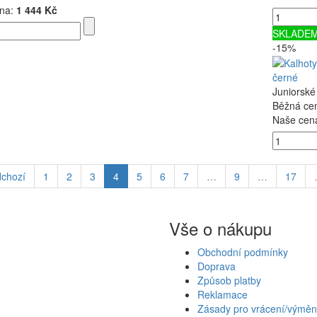
na:
1 444 Kč
SKLADE
-15%
černé
Juniorské
Běžná ce
Naše cen
dchozí
1
2
3
4
5
6
7
…
9
…
17
Vše o nákupu
Obchodní podmínky
Doprava
Způsob platby
Reklamace
Zásady pro vrácení/výměn