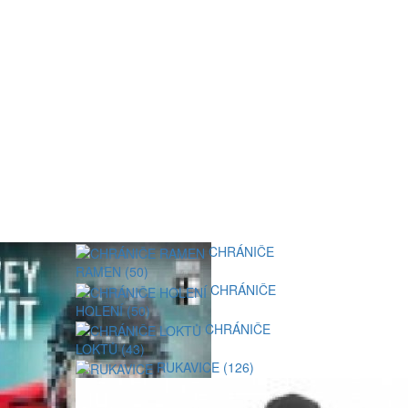
CHRÁNIČE
RAMEN (50)
CHRÁNIČE
HOLENÍ (50)
CHRÁNIČE
LOKTŮ (43)
RUKAVICE (126)