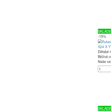
SKLAD
-15%
S24 X Y
Dětské 
Běžná c
Naše ce
SKLAD