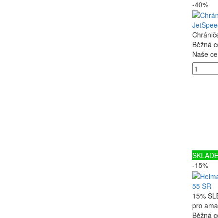
-40%
JetSpee
Chránič
Běžná c
Naše ce
SKLAD
-15%
55 SR
15% SLE
pro amat
Běžná c