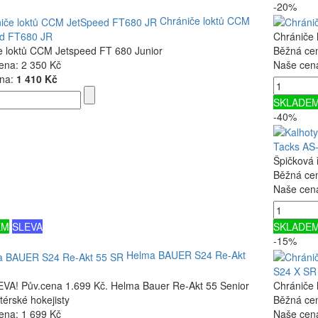
-20%
Chrániče loktů CCM
d FT680 JR
Chrániče 
e loktů CCM Jetspeed FT 680 Junior
Běžná ce
ena:
2 350 Kč
Naše cen
na:
1 410 Kč
SKLADE
-40%
Tacks AS
Špičková 
Běžná ce
Naše cen
EM
SLEVA
SKLADE
-15%
Helma BAUER S24 Re-Akt
S24 X SR
VA! Pův.cena 1.699 Kč. Helma Bauer Re-Akt 55 Senior
Chrániče 
érské hokejisty
Běžná ce
ena:
1 699 Kč
Naše cen