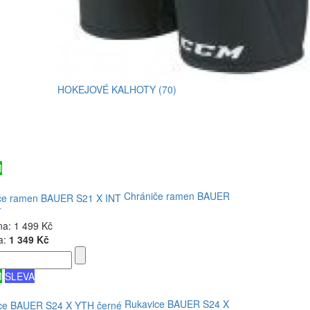
HOKEJOVÉ KALHOTY (70)
M
Chrániče ramen BAUER
T
na:
1 499 Kč
a:
1 349 Kč
M
SLEVA
Rukavice BAUER S24 X