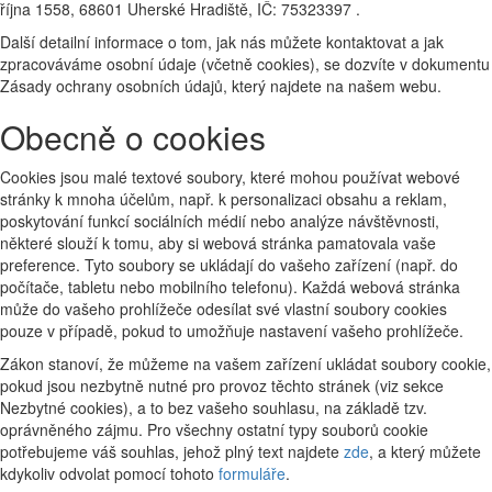
října 1558, 68601 Uherské Hradiště, IČ: 75323397 .
Další detailní informace o tom, jak nás můžete kontaktovat a jak
zpracováváme osobní údaje (včetně cookies), se dozvíte v dokumentu
Zásady ochrany osobních údajů, který najdete na našem webu.
Obecně o cookies
Cookies jsou malé textové soubory, které mohou používat webové
stránky k mnoha účelům, např. k personalizaci obsahu a reklam,
poskytování funkcí sociálních médií nebo analýze návštěvnosti,
některé slouží k tomu, aby si webová stránka pamatovala vaše
preference. Tyto soubory se ukládají do vašeho zařízení (např. do
počítače, tabletu nebo mobilního telefonu). Každá webová stránka
může do vašeho prohlížeče odesílat své vlastní soubory cookies
pouze v případě, pokud to umožňuje nastavení vašeho prohlížeče.
Zákon stanoví, že můžeme na vašem zařízení ukládat soubory cookie,
pokud jsou nezbytně nutné pro provoz těchto stránek (viz sekce
Nezbytné cookies), a to bez vašeho souhlasu, na základě tzv.
oprávněného zájmu. Pro všechny ostatní typy souborů cookie
potřebujeme váš souhlas, jehož plný text najdete
zde
, a který můžete
kdykoliv odvolat pomocí tohoto
formuláře
.