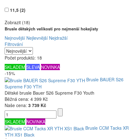
11,5
(2)
Zobrazit (18)
Brusle dětských velikosti pro nejmenší hokejisty
Nejnovější
Nejlevnější
Nejdražší
Filtrování
Počet produktů: 18
SKLADEM
SLEVA
NOVINKA
-15%
Brusle BAUER S26
Supreme F30 YTH
Dětské brusle Bauer S26 Supreme F30 Youth
Běžná cena:
4 399 Kč
Naše cena:
3 739 Kč
SKLADEM
NOVINKA
Brusle CCM Tacks XR
YTH XS1 Black