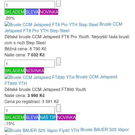
SKLADEM
SLEVA
NOVINKA
-20%
Brusle CCM
Jetspeed FT8 Pro YTH Step Steel
Dětské brusle CCM Jetspeed FT8 Pro Youth. Nejvyšší řada bruslí
ccm s noži Step Steel
Běžná cena:
8 790 Kč
Naše cena:
7 032 Kč
SKLADEM
NOVINKA
Brusle CCM Jetspeed
FT890 YTH
Dětské brusle CCM Jetspeed FT890 Youth
Naše cena:
3 990 Kč
Cena po registraci:
3 591 Kč
SKLADEM
SLEVA
NÁŠ TIP
NOVINKA
-15%
Brusle BAUER S25 Vapor