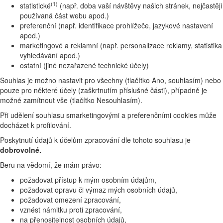
(1)
statistické
(např. doba vaší návštěvy našich stránek, nejčastěji
používaná část webu apod.)
preferenční (např. identifikace prohlížeče, jazykové nastavení
apod.)
marketingové a reklamní (např. personalizace reklamy, statistika
vyhledávání apod.)
ostatní (jiné nezařazené technické účely)
Souhlas je možno nastavit pro všechny (tlačítko Ano, souhlasím) nebo
pouze pro některé účely (zaškrtnutím příslušné části), případně je
možné zamítnout vše (tlačítko Nesouhlasím).
Při udělení souhlasu smarketingovými a preferenčními cookies může
docházet k profilování.
Poskytnutí údajů k účelům zpracování dle tohoto souhlasu je
dobrovolné.
Beru na vědomí, že mám právo:
požadovat přístup k mým osobním údajům,
požadovat opravu či výmaz mých osobních údajů,
požadovat omezení zpracování,
vznést námitku proti zpracování,
na přenositelnost osobních údajů,