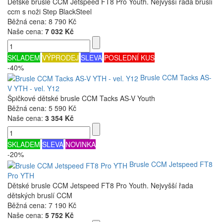
Dětské brusle CCM Jetspeed FT8 Pro Youth. Nejvyšší řada bruslí
ccm s noži Step BlackSteel
Běžná cena:
8 790 Kč
Naše cena:
7 032 Kč
SKLADEM
VÝPRODEJ
SLEVA
POSLEDNÍ KUS
-40%
Brusle CCM Tacks AS-
V YTH - vel. Y12
Špičkové dětské brusle CCM Tacks AS-V Youth
Běžná cena:
5 590 Kč
Naše cena:
3 354 Kč
SKLADEM
SLEVA
NOVINKA
-20%
Brusle CCM Jetspeed FT8
Pro YTH
Dětské brusle CCM Jetspeed FT8 Pro Youth. Nejvyšší řada
dětských bruslí CCM
Běžná cena:
7 190 Kč
Naše cena:
5 752 Kč