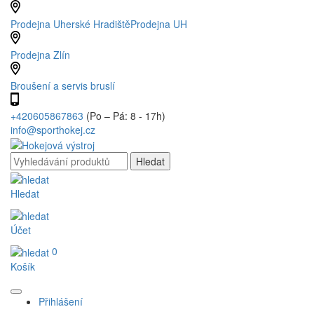
Prodejna Uherské Hradiště
Prodejna UH
Prodejna Zlín
Broušení a servis bruslí
+420605867863
(Po – Pá: 8 - 17h)
info@sporthokej.cz
Hledat
Účet
0
Košík
Přihlášení