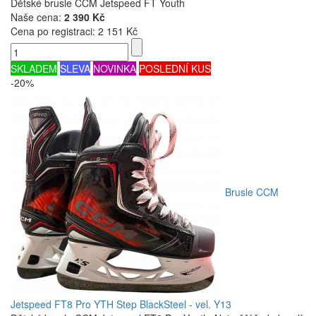
Dětské brusle CCM Jetspeed FT Youth
Naše cena:
2 390 Kč
Cena po registraci:
2 151 Kč
SKLADEM
SLEVA
NOVINKA
POSLEDNÍ KUS
-20%
Brusle CCM
Jetspeed FT8 Pro YTH Step BlackSteel - vel. Y13