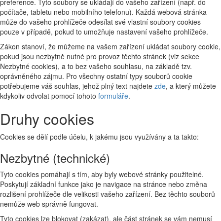
preference. Tyto soubory se ukládají do vašeho zařízení (např. do
počítače, tabletu nebo mobilního telefonu). Každá webová stránka
může do vašeho prohlížeče odesílat své vlastní soubory cookies
pouze v případě, pokud to umožňuje nastavení vašeho prohlížeče.
Zákon stanoví, že můžeme na vašem zařízení ukládat soubory cookie,
pokud jsou nezbytně nutné pro provoz těchto stránek (viz sekce
Nezbytné cookies), a to bez vašeho souhlasu, na základě tzv.
oprávněného zájmu. Pro všechny ostatní typy souborů cookie
potřebujeme váš souhlas, jehož plný text najdete
zde
, a který můžete
kdykoliv odvolat pomocí tohoto
formuláře
.
Druhy cookies
Cookies se dělí podle účelu, k jakému jsou využívány a ta takto:
Nezbytné (technické)
Tyto cookies pomáhají s tím, aby byly webové stránky použitelné.
Poskytují základní funkce jako je navigace na stránce nebo změna
rozlišení prohlížeče dle velikosti vašeho zařízení. Bez těchto souborů
nemůže web správně fungovat.
Tyto cookies lze blokovat (zakázat), ale část stránek se vám nemusí