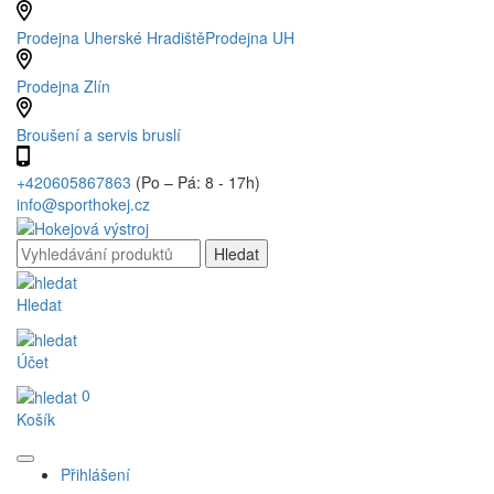
Prodejna Uherské Hradiště
Prodejna UH
Prodejna Zlín
Broušení a servis bruslí
+420605867863
(Po – Pá: 8 - 17h)
info@sporthokej.cz
Hledat
Účet
0
Košík
Přihlášení