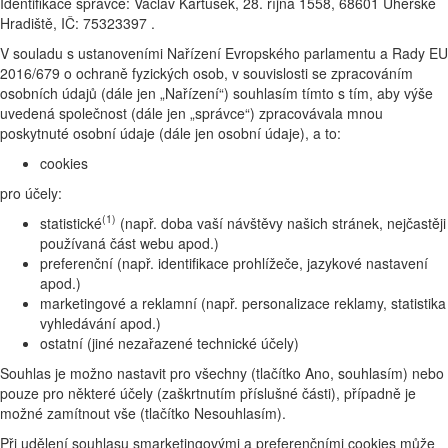
Identifikace správce: Václav Kartusek, 28. října 1558, 68601 Uherské
Hradiště, IČ: 75323397 .
V souladu s ustanoveními Nařízení Evropského parlamentu a Rady EU
2016/679 o ochraně fyzických osob, v souvislosti se zpracováním
osobních údajů (dále jen „Nařízení“) souhlasím tímto s tím, aby výše
uvedená společnost (dále jen „správce“) zpracovávala mnou
poskytnuté osobní údaje (dále jen osobní údaje), a to:
cookies
pro účely:
(1)
statistické
(např. doba vaší návštěvy našich stránek, nejčastěji
používaná část webu apod.)
preferenční (např. identifikace prohlížeče, jazykové nastavení
apod.)
marketingové a reklamní (např. personalizace reklamy, statistika
vyhledávání apod.)
ostatní (jiné nezařazené technické účely)
Souhlas je možno nastavit pro všechny (tlačítko Ano, souhlasím) nebo
pouze pro některé účely (zaškrtnutím příslušné části), případně je
možné zamítnout vše (tlačítko Nesouhlasím).
Při udělení souhlasu smarketingovými a preferenčními cookies může