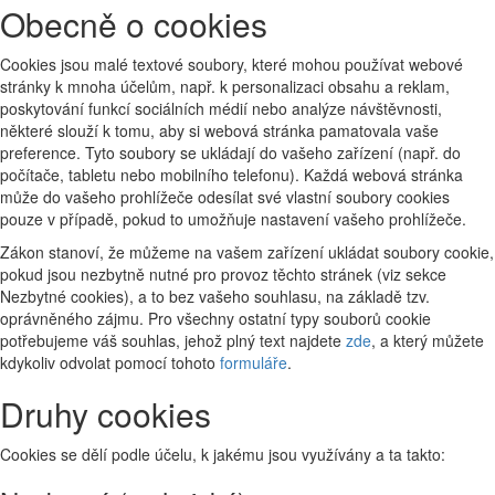
Obecně o cookies
Cookies jsou malé textové soubory, které mohou používat webové
stránky k mnoha účelům, např. k personalizaci obsahu a reklam,
poskytování funkcí sociálních médií nebo analýze návštěvnosti,
některé slouží k tomu, aby si webová stránka pamatovala vaše
preference. Tyto soubory se ukládají do vašeho zařízení (např. do
počítače, tabletu nebo mobilního telefonu). Každá webová stránka
může do vašeho prohlížeče odesílat své vlastní soubory cookies
pouze v případě, pokud to umožňuje nastavení vašeho prohlížeče.
Zákon stanoví, že můžeme na vašem zařízení ukládat soubory cookie,
pokud jsou nezbytně nutné pro provoz těchto stránek (viz sekce
Nezbytné cookies), a to bez vašeho souhlasu, na základě tzv.
oprávněného zájmu. Pro všechny ostatní typy souborů cookie
potřebujeme váš souhlas, jehož plný text najdete
zde
, a který můžete
kdykoliv odvolat pomocí tohoto
formuláře
.
Druhy cookies
Cookies se dělí podle účelu, k jakému jsou využívány a ta takto: