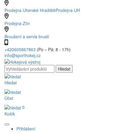
Prodejna Uherské Hradiště
Prodejna UH
Prodejna Zlín
Broušení a servis bruslí
+420605867863
(Po – Pá: 8 - 17h)
info@sporthokej.cz
Hledat
Účet
0
Košík
Přihlášení