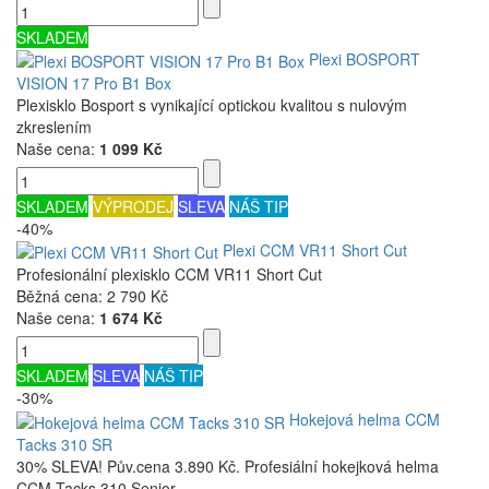
SKLADEM
Plexi BOSPORT
VISION 17 Pro B1 Box
Plexisklo Bosport s vynikající optickou kvalitou s nulovým
zkreslením
Naše cena:
1 099 Kč
SKLADEM
VÝPRODEJ
SLEVA
NÁŠ TIP
-40%
Plexi CCM VR11 Short Cut
Profesionální plexisklo CCM VR11 Short Cut
Běžná cena:
2 790 Kč
Naše cena:
1 674 Kč
SKLADEM
SLEVA
NÁŠ TIP
-30%
Hokejová helma CCM
Tacks 310 SR
30% SLEVA! Pův.cena 3.890 Kč. Profesiální hokejková helma
CCM Tacks 310 Senior