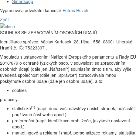
Smartsupp
Vypracovala advokátní kancelář
Petráš Rezek
Zpět
SOUHLAS SE ZPRACOVÁNÍM OSOBNÍCH ÚDAJŮ
Identifikace správce: Václav Kartusek, 28. října 1558, 68601 Uherské
Hradiště, IČ: 75323397 .
V souladu s ustanoveními Nařízení Evropského parlamentu a Rady EU
2016/679 o ochraně fyzických osob, v souvislosti se zpracováním
osobních údajů (dále jen „Nařízení“) souhlasím tímto s tím, aby výše
uvedená společnost (dále jen „správce“) zpracovávala mnou
poskytnuté osobní údaje (dále jen osobní údaje), a to:
cookies
pro účely:
(1)
statistické
(např. doba vaší návštěvy našich stránek, nejčastěji
používaná část webu apod.)
preferenční (např. identifikace prohlížeče, jazykové nastavení
apod.)
marketingové a reklamní (např. personalizace reklamy, statistika