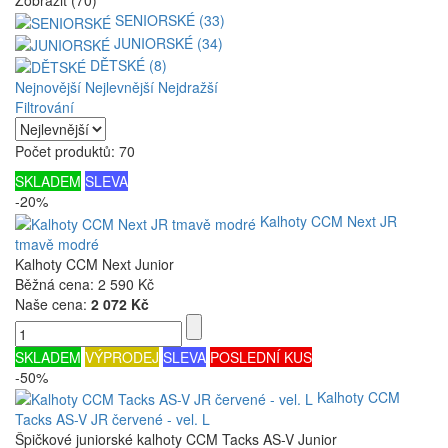
Zobrazit (70)
SENIORSKÉ (33)
JUNIORSKÉ (34)
DĚTSKÉ (8)
Nejnovější
Nejlevnější
Nejdražší
Filtrování
Počet produktů: 70
SKLADEM
SLEVA
-20%
Kalhoty CCM Next JR
tmavě modré
Kalhoty CCM Next Junior
Běžná cena:
2 590 Kč
Naše cena:
2 072 Kč
SKLADEM
VÝPRODEJ
SLEVA
POSLEDNÍ KUS
-50%
Kalhoty CCM
Tacks AS-V JR červené - vel. L
Špičkové juniorské kalhoty CCM Tacks AS-V Junior