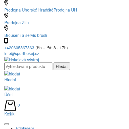
Prodejna Uherské Hradiště
Prodejna UH
Prodejna Zlín
Broušení a servis bruslí
+420605867863
(Po – Pá: 8 - 17h)
info@sporthokej.cz
Hledat
Účet
0
Košík
Přihlášení