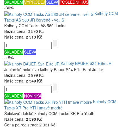
SKLADEM
VÝPRODEJ
SLEVA
POSLEDNÍ KUS
-30%
Kalhoty CCM
Tacks AS 580 JR červené - vel. S
Kalhoty CCM Tacks AS 580 Junior
Běžná cena:
3 590 Kč
Naše cena:
2 513 Kč
SKLADEM
SLEVA
-15%
Kalhoty BAUER S24 Elite JR
Juniorské hokejové kalhoty Bauer S24 Elite Pant Junior
Běžná cena:
2 999 Kč
Naše cena:
2 549 Kč
SKLADEM
NOVINKA
Kalhoty CCM
Tacks XR Pro YTH tmavě modré
Špičkové dětské kalhoty CCM Tacks XR Pro Youth
Naše cena:
2 590 Kč
Cena po registraci:
2 331 Kč