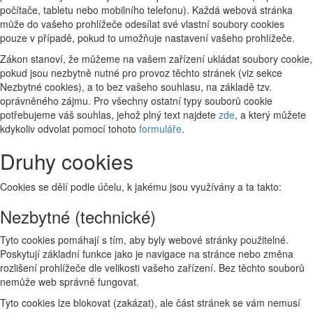
počítače, tabletu nebo mobilního telefonu). Každá webová stránka
může do vašeho prohlížeče odesílat své vlastní soubory cookies
pouze v případě, pokud to umožňuje nastavení vašeho prohlížeče.
Zákon stanoví, že můžeme na vašem zařízení ukládat soubory cookie,
pokud jsou nezbytně nutné pro provoz těchto stránek (viz sekce
Nezbytné cookies), a to bez vašeho souhlasu, na základě tzv.
oprávněného zájmu. Pro všechny ostatní typy souborů cookie
potřebujeme váš souhlas, jehož plný text najdete
zde
, a který můžete
kdykoliv odvolat pomocí tohoto
formuláře
.
Druhy cookies
Cookies se dělí podle účelu, k jakému jsou využívány a ta takto:
Nezbytné (technické)
Tyto cookies pomáhají s tím, aby byly webové stránky použitelné.
Poskytují základní funkce jako je navigace na stránce nebo změna
rozlišení prohlížeče dle velikosti vašeho zařízení. Bez těchto souborů
nemůže web správně fungovat.
Tyto cookies lze blokovat (zakázat), ale část stránek se vám nemusí