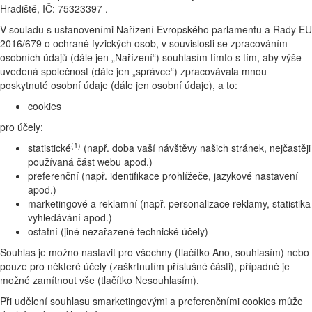
Hradiště, IČ: 75323397 .
V souladu s ustanoveními Nařízení Evropského parlamentu a Rady EU
2016/679 o ochraně fyzických osob, v souvislosti se zpracováním
osobních údajů (dále jen „Nařízení“) souhlasím tímto s tím, aby výše
uvedená společnost (dále jen „správce“) zpracovávala mnou
poskytnuté osobní údaje (dále jen osobní údaje), a to:
cookies
pro účely:
(1)
statistické
(např. doba vaší návštěvy našich stránek, nejčastěji
používaná část webu apod.)
preferenční (např. identifikace prohlížeče, jazykové nastavení
apod.)
marketingové a reklamní (např. personalizace reklamy, statistika
vyhledávání apod.)
ostatní (jiné nezařazené technické účely)
Souhlas je možno nastavit pro všechny (tlačítko Ano, souhlasím) nebo
pouze pro některé účely (zaškrtnutím příslušné části), případně je
možné zamítnout vše (tlačítko Nesouhlasím).
Při udělení souhlasu smarketingovými a preferenčními cookies může