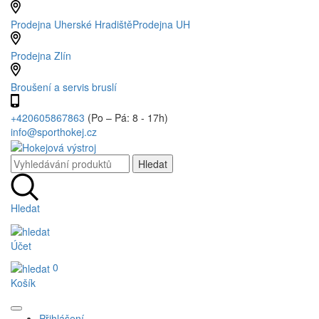
Prodejna Uherské Hradiště
Prodejna UH
Prodejna Zlín
Broušení a servis bruslí
+420605867863
(Po – Pá: 8 - 17h)
info@sporthokej.cz
Hledat
Účet
0
Košík
Přihlášení