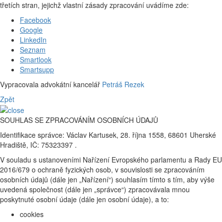
třetích stran, jejichž vlastní zásady zpracování uvádíme zde:
Facebook
Google
LinkedIn
Seznam
Smartlook
Smartsupp
Vypracovala advokátní kancelář
Petráš Rezek
Zpět
SOUHLAS SE ZPRACOVÁNÍM OSOBNÍCH ÚDAJŮ
Identifikace správce: Václav Kartusek, 28. října 1558, 68601 Uherské
Hradiště, IČ: 75323397 .
V souladu s ustanoveními Nařízení Evropského parlamentu a Rady EU
2016/679 o ochraně fyzických osob, v souvislosti se zpracováním
osobních údajů (dále jen „Nařízení“) souhlasím tímto s tím, aby výše
uvedená společnost (dále jen „správce“) zpracovávala mnou
poskytnuté osobní údaje (dále jen osobní údaje), a to:
cookies