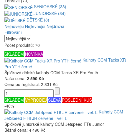
Zobrazit (70)
SENIORSKÉ (33)
JUNIORSKÉ (34)
DĚTSKÉ (8)
Nejnovější
Nejlevnější
Nejdražší
Filtrování
Počet produktů: 70
SKLADEM
NOVINKA
Kalhoty CCM Tacks XR
Pro YTH černé
Špičkové dětské kalhoty CCM Tacks XR Pro Youth
Naše cena:
2 590 Kč
Cena po registraci:
2 331 Kč
SKLADEM
VÝPRODEJ
SLEVA
POSLEDNÍ KUS
-40%
Kalhoty CCM
JetSpeed FT6 JR červené - vel. L
Špičkové juniorské kalhoty CCM Jetspeed FT6 Junior
Běžná cena:
4 490 Kč