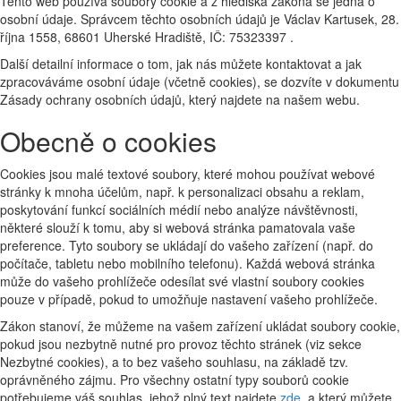
Tento web používá soubory cookie a z hlediska zákona se jedná o
osobní údaje. Správcem těchto osobních údajů je Václav Kartusek, 28.
října 1558, 68601 Uherské Hradiště, IČ: 75323397 .
Další detailní informace o tom, jak nás můžete kontaktovat a jak
zpracováváme osobní údaje (včetně cookies), se dozvíte v dokumentu
Zásady ochrany osobních údajů, který najdete na našem webu.
Obecně o cookies
Cookies jsou malé textové soubory, které mohou používat webové
stránky k mnoha účelům, např. k personalizaci obsahu a reklam,
poskytování funkcí sociálních médií nebo analýze návštěvnosti,
některé slouží k tomu, aby si webová stránka pamatovala vaše
preference. Tyto soubory se ukládají do vašeho zařízení (např. do
počítače, tabletu nebo mobilního telefonu). Každá webová stránka
může do vašeho prohlížeče odesílat své vlastní soubory cookies
pouze v případě, pokud to umožňuje nastavení vašeho prohlížeče.
Zákon stanoví, že můžeme na vašem zařízení ukládat soubory cookie,
pokud jsou nezbytně nutné pro provoz těchto stránek (viz sekce
Nezbytné cookies), a to bez vašeho souhlasu, na základě tzv.
oprávněného zájmu. Pro všechny ostatní typy souborů cookie
potřebujeme váš souhlas, jehož plný text najdete
zde
, a který můžete