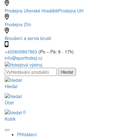
Prodejna Uherské Hradiště
Prodejna UH
Prodejna Zlín
Broušení a servis bruslí
+420605867863
(Po – Pá: 8 - 17h)
info@sporthokej.cz
Hledat
Účet
0
Košík
Přihlášení