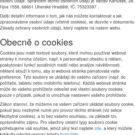
osobní údaje. Správcem těchto osobních údajů je Václav Kartusek, 28.
října 1558, 68601 Uherské Hradiště, IČ: 75323397 .
Další detailní informace o tom, jak nás můžete kontaktovat a jak
zpracováváme osobní údaje (včetně cookies), se dozvíte v dokumentu
Zásady ochrany osobních údajů, který najdete na našem webu.
Obecně o cookies
Cookies jsou malé textové soubory, které mohou používat webové
stránky k mnoha účelům, např. k personalizaci obsahu a reklam,
poskytování funkcí sociálních médií nebo analýze návštěvnosti,
některé slouží k tomu, aby si webová stránka pamatovala vaše
preference. Tyto soubory se ukládají do vašeho zařízení (např. do
počítače, tabletu nebo mobilního telefonu). Každá webová stránka
může do vašeho prohlížeče odesílat své vlastní soubory cookies
pouze v případě, pokud to umožňuje nastavení vašeho prohlížeče.
Zákon stanoví, že můžeme na vašem zařízení ukládat soubory cookie,
pokud jsou nezbytně nutné pro provoz těchto stránek (viz sekce
Nezbytné cookies), a to bez vašeho souhlasu, na základě tzv.
oprávněného zájmu. Pro všechny ostatní typy souborů cookie
potřebujeme váš souhlas, jehož plný text najdete
zde
, a který můžete
kdykoliv odvolat pomocí tohoto
formuláře
.