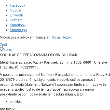
Facebook
Google
LinkedIn
Seznam
Smartlook
Smartsupp
Vypracovala advokátní kancelář
Petráš Rezek
Zpět
SOUHLAS SE ZPRACOVÁNÍM OSOBNÍCH ÚDAJŮ
Identifikace správce: Václav Kartusek, 28. října 1558, 68601 Uherské
Hradiště, IČ: 75323397 .
V souladu s ustanoveními Nařízení Evropského parlamentu a Rady EU
2016/679 o ochraně fyzických osob, v souvislosti se zpracováním
osobních údajů (dále jen „Nařízení“) souhlasím tímto s tím, aby výše
uvedená společnost (dále jen „správce“) zpracovávala mnou
poskytnuté osobní údaje (dále jen osobní údaje), a to:
cookies
pro účely: