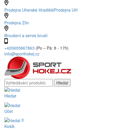
Prodejna Uherské Hradiště
Prodejna UH
Prodejna Zlín
Broušení a servis bruslí
+420605867863
(Po – Pá: 8 - 17h)
info@sporthokej.cz
Hledat
Účet
0
Košík