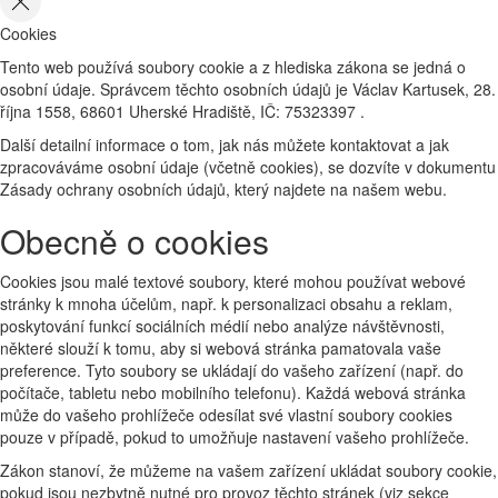
Cookies
Tento web používá soubory cookie a z hlediska zákona se jedná o
osobní údaje. Správcem těchto osobních údajů je Václav Kartusek, 28.
října 1558, 68601 Uherské Hradiště, IČ: 75323397 .
Další detailní informace o tom, jak nás můžete kontaktovat a jak
zpracováváme osobní údaje (včetně cookies), se dozvíte v dokumentu
Zásady ochrany osobních údajů, který najdete na našem webu.
Obecně o cookies
Cookies jsou malé textové soubory, které mohou používat webové
stránky k mnoha účelům, např. k personalizaci obsahu a reklam,
poskytování funkcí sociálních médií nebo analýze návštěvnosti,
některé slouží k tomu, aby si webová stránka pamatovala vaše
preference. Tyto soubory se ukládají do vašeho zařízení (např. do
počítače, tabletu nebo mobilního telefonu). Každá webová stránka
může do vašeho prohlížeče odesílat své vlastní soubory cookies
pouze v případě, pokud to umožňuje nastavení vašeho prohlížeče.
Zákon stanoví, že můžeme na vašem zařízení ukládat soubory cookie,
pokud jsou nezbytně nutné pro provoz těchto stránek (viz sekce