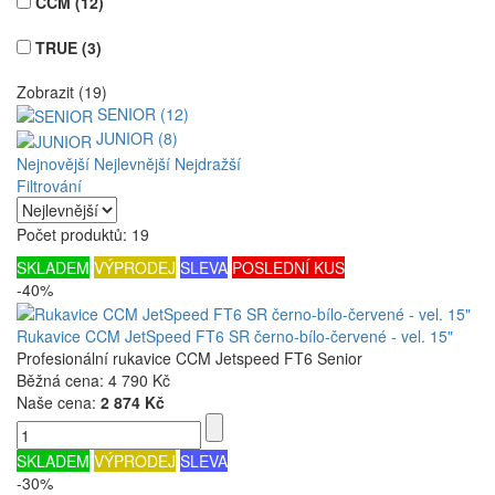
CCM
(12)
TRUE
(3)
Zobrazit (19)
SENIOR (12)
JUNIOR (8)
Nejnovější
Nejlevnější
Nejdražší
Filtrování
Počet produktů: 19
SKLADEM
VÝPRODEJ
SLEVA
POSLEDNÍ KUS
-40%
Rukavice CCM JetSpeed FT6 SR černo-bílo-červené - vel. 15"
Profesionální rukavice CCM Jetspeed FT6 Senior
Běžná cena:
4 790 Kč
Naše cena:
2 874 Kč
SKLADEM
VÝPRODEJ
SLEVA
-30%