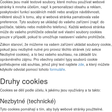
Cookies jsou malé textové soubory, které mohou používat webové
stránky k mnoha účelům, např. k personalizaci obsahu a reklam,
poskytování funkcí sociálních médií nebo analýze návštěvnosti,
některé slouží k tomu, aby si webová stránka pamatovala vaše
preference. Tyto soubory se ukládají do vašeho zařízení (např. do
počítače, tabletu nebo mobilního telefonu). Každá webová stránka
může do vašeho prohlížeče odesílat své vlastní soubory cookies
pouze v případě, pokud to umožňuje nastavení vašeho prohlížeče.
Zákon stanoví, že můžeme na vašem zařízení ukládat soubory cookie,
pokud jsou nezbytně nutné pro provoz těchto stránek (viz sekce
Nezbytné cookies), a to bez vašeho souhlasu, na základě tzv.
oprávněného zájmu. Pro všechny ostatní typy souborů cookie
potřebujeme váš souhlas, jehož plný text najdete
zde
, a který můžete
kdykoliv odvolat pomocí tohoto
formuláře
.
Druhy cookies
Cookies se dělí podle účelu, k jakému jsou využívány a ta takto:
Nezbytné (technické)
Tyto cookies pomáhají s tím, aby byly webové stránky použitelné.