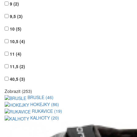
9
(2)
9,5
(3)
10
(5)
10,5
(4)
11
(4)
11,5
(2)
40,5
(3)
Zobrazit (253)
BRUSLE (46)
HOKEJKY (86)
RUKAVICE (19)
KALHOTY (20)