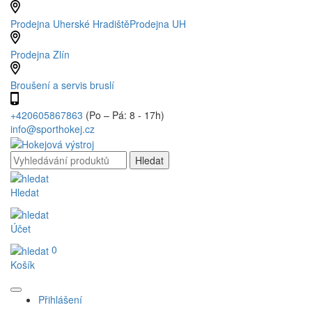
Prodejna Uherské Hradiště
Prodejna UH
Prodejna Zlín
Broušení a servis bruslí
+420605867863
(Po – Pá: 8 - 17h)
info@sporthokej.cz
Hledat
Účet
0
Košík
Přihlášení