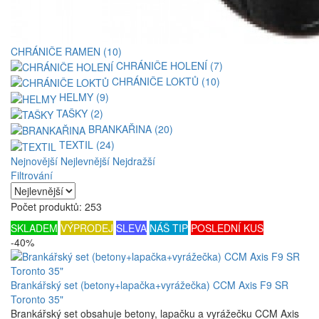
CHRÁNIČE RAMEN (10)
CHRÁNIČE HOLENÍ (7)
CHRÁNIČE LOKTŮ (10)
HELMY (9)
TAŠKY (2)
BRANKAŘINA (20)
TEXTIL (24)
Nejnovější
Nejlevnější
Nejdražší
Filtrování
Počet produktů: 253
SKLADEM
VÝPRODEJ
SLEVA
NÁŠ TIP
POSLEDNÍ KUS
-40%
Brankářský set (betony+lapačka+vyrážečka) CCM Axis F9 SR
Toronto 35"
Brankářský set obsahuje betony, lapačku a vyrážečku CCM Axis