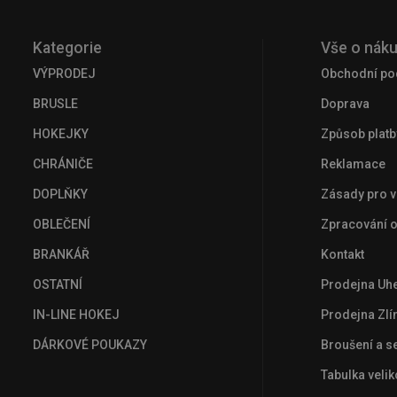
Kategorie
Vše o nák
VÝPRODEJ
Obchodní po
BRUSLE
Doprava
HOKEJKY
Způsob platb
CHRÁNIČE
Reklamace
DOPLŇKY
Zásady pro v
OBLEČENÍ
Zpracování 
BRANKÁŘ
Kontakt
OSTATNÍ
Prodejna Uhe
IN-LINE HOKEJ
Prodejna Zlí
DÁRKOVÉ POUKAZY
Broušení a se
Tabulka veli