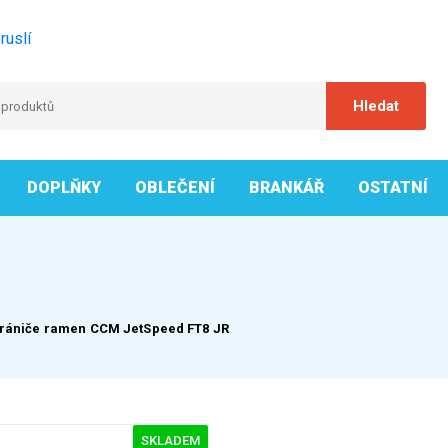
ruslí
DOPLŇKY
OBLEČENÍ
BRANKÁŘ
OSTATNÍ
rániče ramen CCM JetSpeed FT8 JR
SKLADEM