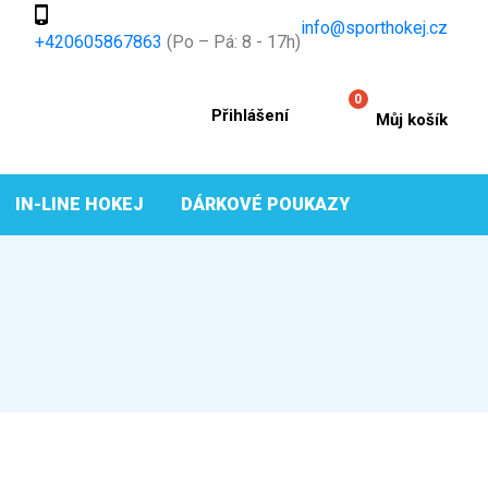
info@sporthokej.cz
+420605867863
(Po – Pá: 8 - 17h)
0
Přihlášení
Můj košík
IN-LINE HOKEJ
DÁRKOVÉ POUKAZY