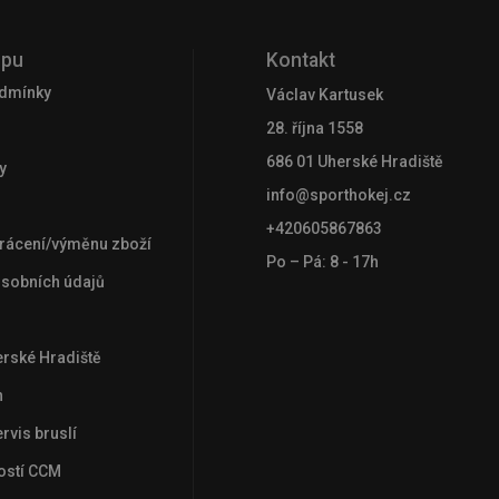
upu
Kontakt
dmínky
Václav Kartusek
28. října 1558
686 01 Uherské Hradiště
y
info@sporthokej.cz
+420605867863
rácení/výměnu zboží
Po – Pá: 8 - 17h
osobních údajů
rské Hradiště
n
rvis bruslí
kostí CCM