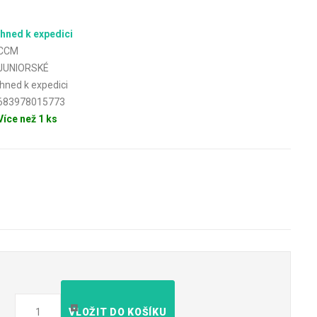
ihned k expedici
CCM
JUNIORSKÉ
ihned k expedici
683978015773
Více než 1 ks
VLOŽIT DO KOŠÍKU