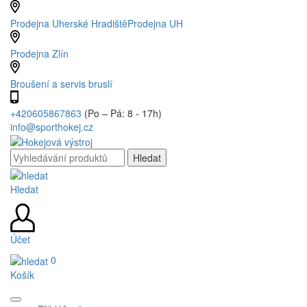
Prodejna Uherské Hradiště
Prodejna UH
Prodejna Zlín
Broušení a servis bruslí
+420605867863
(Po – Pá: 8 - 17h)
info@sporthokej.cz
Hledat
Účet
0
Košík