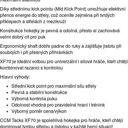
Díky střednímu kick pointu (Mid Kick Point) umožňuje efektivní
přenos energie do střely, což oceníte zejména při tvrdých
příklepech a střelách z mezikruží
Konstrukce hokejky je pevná a odolná, přesto si zachovává
velmi dobrý cit pro puk
Ergonomický shaft dobře padne do ruky a zajišťuje jistotu při
soubojích i při přesných přihrávkách
XF70 je ideální volbou pro univerzální i silové hráče, kteří chtějí
kombinovat razanci s kontrolou
Hlavní výhody:
Střední kick point pro maximální sílu střely
Pevná a stabilní konstrukce
Výborná kontrola puku
Odolnost vhodná pro pravidelné hraní i trénink
Výborný poměr cena/výkon
CCM Tacks XF70 je spolehlivá hokejka pro hráče, kteří chtějí
dominovat tvrdou střelou a jistotou v každé herní situaci!