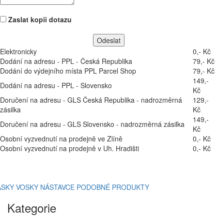
Zaslat kopii dotazu
Elektronicky
0,- Kč
Dodání na adresu - PPL - Česká Republika
79,- Kč
Dodání do výdejního místa PPL Parcel Shop
79,- Kč
149,-
Dodání na adresu - PPL - Slovensko
Kč
Doručení na adresu - GLS Česká Republika - nadrozměrná
129,-
zásilka
Kč
149,-
Doručení na adresu - GLS Slovensko - nadrozměrná zásilka
Kč
Osobní vyzvednutí na prodejně ve Zlíně
0,- Kč
Osobní vyzvednutí na prodejně v Uh. Hradišti
0,- Kč
ÁSKY
VOSKY
NÁSTAVCE
PODOBNÉ PRODUKTY
Kategorie