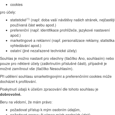
cookies
pro účely:
(1)
statistické
(např. doba vaší návštěvy našich stránek, nejčastěji
používaná část webu apod.)
preferenční (např. identifikace prohlížeče, jazykové nastavení
apod.)
marketingové a reklamní (např. personalizace reklamy, statistika
vyhledávání apod.)
ostatní (jiné nezařazené technické účely)
Souhlas je možno nastavit pro všechny (tlačítko Ano, souhlasím) nebo
pouze pro některé účely (zaškrtnutím příslušné části), případně je
možné zamítnout vše (tlačítko Nesouhlasím).
Při udělení souhlasu smarketingovými a preferenčními cookies může
docházet k profilování.
Poskytnutí údajů k účelům zpracování dle tohoto souhlasu je
dobrovolné.
Beru na vědomí, že mám právo:
požadovat přístup k mým osobním údajům,
požadovat opravu či výmaz mých osobních údajů,