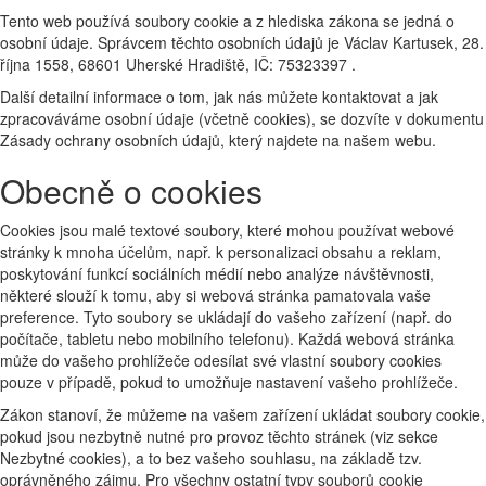
Tento web používá soubory cookie a z hlediska zákona se jedná o
osobní údaje. Správcem těchto osobních údajů je Václav Kartusek, 28.
října 1558, 68601 Uherské Hradiště, IČ: 75323397 .
Další detailní informace o tom, jak nás můžete kontaktovat a jak
zpracováváme osobní údaje (včetně cookies), se dozvíte v dokumentu
Zásady ochrany osobních údajů, který najdete na našem webu.
Obecně o cookies
Cookies jsou malé textové soubory, které mohou používat webové
stránky k mnoha účelům, např. k personalizaci obsahu a reklam,
poskytování funkcí sociálních médií nebo analýze návštěvnosti,
některé slouží k tomu, aby si webová stránka pamatovala vaše
preference. Tyto soubory se ukládají do vašeho zařízení (např. do
počítače, tabletu nebo mobilního telefonu). Každá webová stránka
může do vašeho prohlížeče odesílat své vlastní soubory cookies
pouze v případě, pokud to umožňuje nastavení vašeho prohlížeče.
Zákon stanoví, že můžeme na vašem zařízení ukládat soubory cookie,
pokud jsou nezbytně nutné pro provoz těchto stránek (viz sekce
Nezbytné cookies), a to bez vašeho souhlasu, na základě tzv.
oprávněného zájmu. Pro všechny ostatní typy souborů cookie