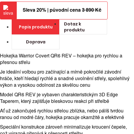
Sleva 20% | původní cena
3 890 Kč
Dotaz k
Popis produktu
produktu
Doprava
Hokejka Warrior Covert QR6 REV – hokejka pro rychlou a
přesnou střelu
Je ideální volbou pro začínající a mírně pokročilé závodní
hráče, kteří hledají rychlé a snadné uvolnění střely, spolehlivý
výkon a vysokou odolnost za skvělou cenu
Model QR6 REV je vybaven charakteristickým 3D Edge
Taperem, který zajišťuje bleskovou reakci při střelbě
Ať už zakončuješ rychlou střelou zblízka, nebo pálíš tvrdou
ranou od modré čáry, hokejka pracuje okamžitě a efektivně
Speciální konstrukce zároveň minimalizuje kroucení čepele,
což výrazně přispívá k přesnosti střelby