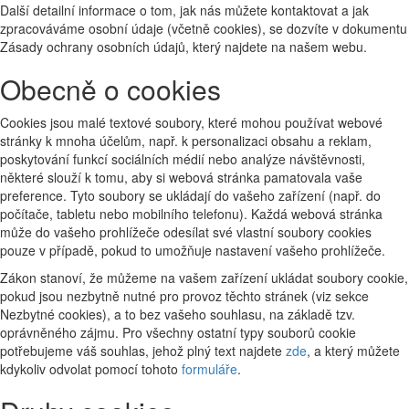
Další detailní informace o tom, jak nás můžete kontaktovat a jak
zpracováváme osobní údaje (včetně cookies), se dozvíte v dokumentu
Zásady ochrany osobních údajů, který najdete na našem webu.
Obecně o cookies
Cookies jsou malé textové soubory, které mohou používat webové
stránky k mnoha účelům, např. k personalizaci obsahu a reklam,
poskytování funkcí sociálních médií nebo analýze návštěvnosti,
některé slouží k tomu, aby si webová stránka pamatovala vaše
preference. Tyto soubory se ukládají do vašeho zařízení (např. do
počítače, tabletu nebo mobilního telefonu). Každá webová stránka
může do vašeho prohlížeče odesílat své vlastní soubory cookies
pouze v případě, pokud to umožňuje nastavení vašeho prohlížeče.
Zákon stanoví, že můžeme na vašem zařízení ukládat soubory cookie,
pokud jsou nezbytně nutné pro provoz těchto stránek (viz sekce
Nezbytné cookies), a to bez vašeho souhlasu, na základě tzv.
oprávněného zájmu. Pro všechny ostatní typy souborů cookie
potřebujeme váš souhlas, jehož plný text najdete
zde
, a který můžete
kdykoliv odvolat pomocí tohoto
formuláře
.