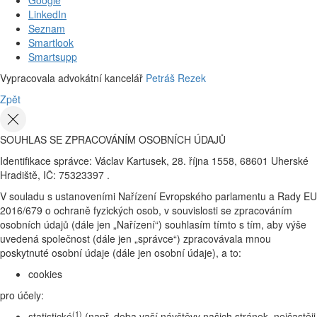
LinkedIn
Seznam
Smartlook
Smartsupp
Vypracovala advokátní kancelář
Petráš Rezek
Zpět
SOUHLAS SE ZPRACOVÁNÍM OSOBNÍCH ÚDAJŮ
Identifikace správce: Václav Kartusek, 28. října 1558, 68601 Uherské
Hradiště, IČ: 75323397 .
V souladu s ustanoveními Nařízení Evropského parlamentu a Rady EU
2016/679 o ochraně fyzických osob, v souvislosti se zpracováním
osobních údajů (dále jen „Nařízení“) souhlasím tímto s tím, aby výše
uvedená společnost (dále jen „správce“) zpracovávala mnou
poskytnuté osobní údaje (dále jen osobní údaje), a to:
cookies
pro účely:
(1)
statistické
(např. doba vaší návštěvy našich stránek, nejčastěji