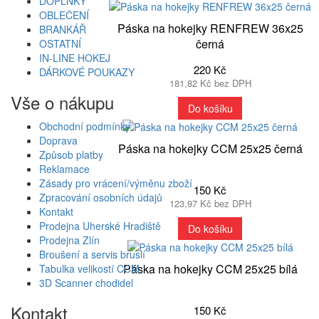
DOPLŇKY
OBLEČENÍ
Páska na hokejky RENFREW 36x25
BRANKÁŘ
černá
OSTATNÍ
IN-LINE HOKEJ
220 Kč
DÁRKOVÉ POUKAZY
181,82 Kč bez DPH
Vše o nákupu
Do košíku
Obchodní podmínky
Doprava
Páska na hokejky CCM 25x25 černá
Způsob platby
Reklamace
Zásady pro vrácení/výměnu zboží
150 Kč
Zpracování osobních údajů
123,97 Kč bez DPH
Kontakt
Prodejna Uherské Hradiště
Do košíku
Prodejna Zlín
Broušení a servis bruslí
Páska na hokejky CCM 25x25 bílá
Tabulka velikostí CCM
3D Scanner chodidel
Kontakt
150 Kč