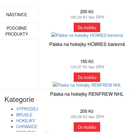
200 Kč
NÁSTAVCE
165,29 Kč bez DPH
Do košíku
PODOBNÉ
PRODUKTY
Páska na hokejky HOWIES barevná
150 Kč
123,97 Kč bez DPH
Do košíku
Páska na hokejky RENFREW NHL
Kategorie
VÝPRODEJ
200 Kč
BRUSLE
165,29 Kč bez DPH
HOKEJKY
CHRÁNIČE
Do košíku