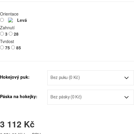
Orientace
Levá
Zahnutí
3
28
Tvrdost
75
85
Hokejový puk:
Páska na hokejky:
3 112 Kč