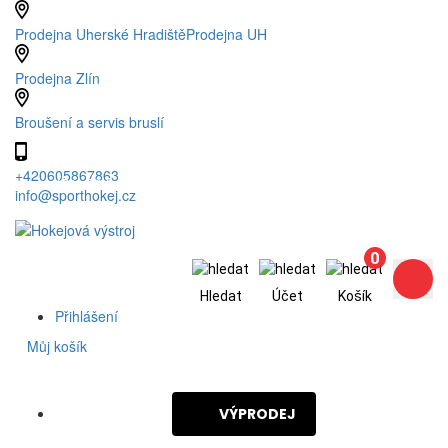
Prodejna Uherské Hradiště
Prodejna UH
Prodejna Zlín
Broušení a servis bruslí
+420605867863
(Po – Pá: 8 - 17h)
info@sporthokej.cz
0
Hledat
Účet
Košík
Přihlášení
0
Můj košík
VÝPRODEJ