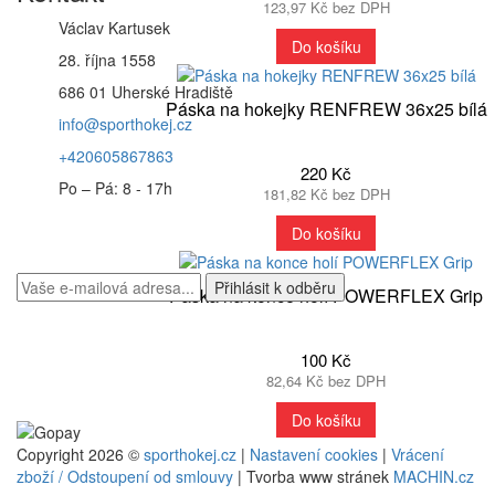
123,97 Kč bez DPH
Václav Kartusek
Do košíku
28. října 1558
686 01 Uherské Hradiště
Páska na hokejky RENFREW 36x25 bílá
info@sporthokej.cz
+420605867863
220 Kč
Po – Pá: 8 - 17h
181,82 Kč bez DPH
Máte zájem o zasílání novinek?
Do košíku
Páska na konce holí POWERFLEX Grip
100 Kč
Platební podmínky
82,64 Kč bez DPH
Do košíku
Copyright 2026 ©
sporthokej.cz
|
Nastavení cookies
|
Vrácení
zboží / Odstoupení od smlouvy
| Tvorba www stránek
MACHIN.cz