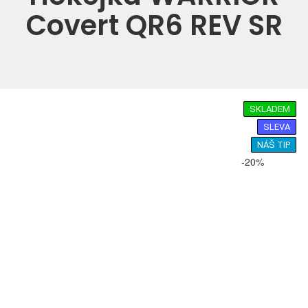
Covert QR6 REV SR
SKLADEM
SLEVA
NÁŠ TIP
-20%