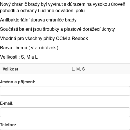
Nový chránič brady byl vyvinut s důrazem na vysokou úroveň
pohodlí a ochrany i učinné odvádění potu
Antibakteriální úprava chrániče brady
Součástí balení jsou šroubky a plastové dorážecí úchyty
Vhodná pro všechny přilby CCM a Reebok
Barva : černá ( viz. obrázek )
Velikosti : S, M a L
Velikost
L, M, S
Jméno a příjmení:
E-mail:
Telefon: