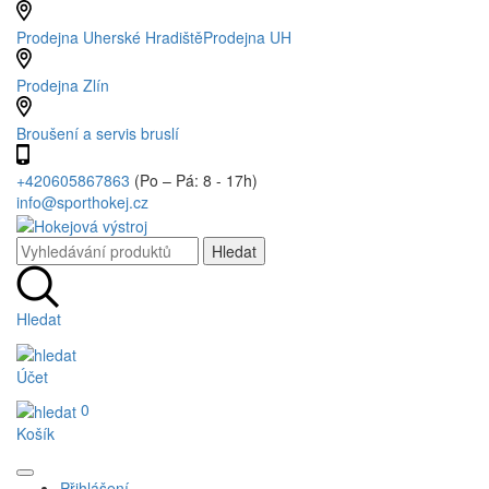
Prodejna Uherské Hradiště
Prodejna UH
Prodejna Zlín
Broušení a servis bruslí
+420605867863
(Po – Pá: 8 - 17h)
info@sporthokej.cz
Hledat
Účet
0
Košík
Přihlášení