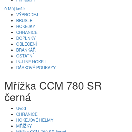
0
Můj košík
VÝPRODEJ
BRUSLE
HOKEJKY
CHRÁNIČE
DOPLŇKY
OBLEČENÍ
BRANKÁŘ
OSTATNÍ
IN-LINE HOKEJ
DÁRKOVÉ POUKAZY
Mřížka CCM 780 SR
černá
Úvod
CHRÁNIČE
HOKEJOVÉ HELMY
MŘÍŽKY
Mřížka CCM 780 SR černá