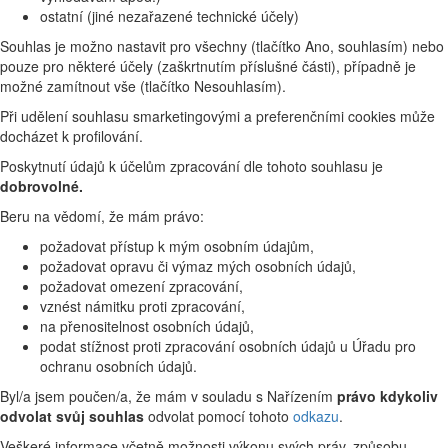
ostatní (jiné nezařazené technické účely)
Souhlas je možno nastavit pro všechny (tlačítko Ano, souhlasím) nebo
pouze pro některé účely (zaškrtnutím příslušné části), případně je
možné zamítnout vše (tlačítko Nesouhlasím).
Při udělení souhlasu smarketingovými a preferenčními cookies může
docházet k profilování.
Poskytnutí údajů k účelům zpracování dle tohoto souhlasu je
dobrovolné.
Beru na vědomí, že mám právo:
požadovat přístup k mým osobním údajům,
požadovat opravu či výmaz mých osobních údajů,
požadovat omezení zpracování,
vznést námitku proti zpracování,
na přenositelnost osobních údajů,
podat stížnost proti zpracování osobních údajů u Úřadu pro
ochranu osobních údajů.
Byl/a jsem poučen/a, že mám v souladu s Nařízením
právo kdykoliv
odvolat svůj souhlas
odvolat pomocí tohoto
odkazu
.
Veškeré informace včetně možnosti výkonu svých práv, způsobu