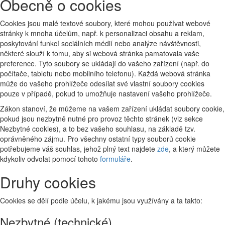
Obecně o cookies
Cookies jsou malé textové soubory, které mohou používat webové
stránky k mnoha účelům, např. k personalizaci obsahu a reklam,
poskytování funkcí sociálních médií nebo analýze návštěvnosti,
některé slouží k tomu, aby si webová stránka pamatovala vaše
preference. Tyto soubory se ukládají do vašeho zařízení (např. do
počítače, tabletu nebo mobilního telefonu). Každá webová stránka
může do vašeho prohlížeče odesílat své vlastní soubory cookies
pouze v případě, pokud to umožňuje nastavení vašeho prohlížeče.
Zákon stanoví, že můžeme na vašem zařízení ukládat soubory cookie,
pokud jsou nezbytně nutné pro provoz těchto stránek (viz sekce
Nezbytné cookies), a to bez vašeho souhlasu, na základě tzv.
oprávněného zájmu. Pro všechny ostatní typy souborů cookie
potřebujeme váš souhlas, jehož plný text najdete
zde
, a který můžete
kdykoliv odvolat pomocí tohoto
formuláře
.
Druhy cookies
Cookies se dělí podle účelu, k jakému jsou využívány a ta takto:
Nezbytné (technické)