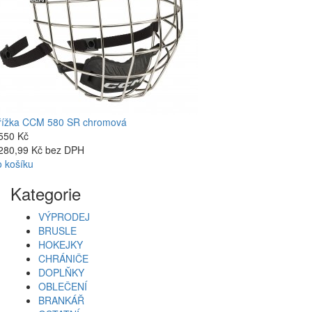
řížka CCM 580 SR chromová
550 Kč
280,99 Kč bez DPH
 košíku
Kategorie
VÝPRODEJ
BRUSLE
HOKEJKY
CHRÁNIČE
DOPLŇKY
OBLEČENÍ
BRANKÁŘ