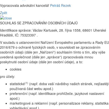
Vypracovala advokátní kancelář
Petráš Rezek
Zpět
SOUHLAS SE ZPRACOVÁNÍM OSOBNÍCH ÚDAJŮ
Identifikace správce: Václav Kartusek, 28. října 1558, 68601 Uherské
Hradiště, IČ: 75323397 .
V souladu s ustanoveními Nařízení Evropského parlamentu a Rady EU
2016/679 o ochraně fyzických osob, v souvislosti se zpracováním
osobních údajů (dále jen „Nařízení“) souhlasím tímto s tím, aby výše
uvedená společnost (dále jen „správce“) zpracovávala mnou
poskytnuté osobní údaje (dále jen osobní údaje), a to:
cookies
pro účely:
(1)
statistické
(např. doba vaší návštěvy našich stránek, nejčastěji
používaná část webu apod.)
preferenční (např. identifikace prohlížeče, jazykové nastavení
apod.)
marketingové a reklamní (např. personalizace reklamy, statistika
vyhledávání apod.)