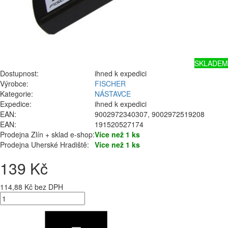
SKLADEM
Dostupnost:
ihned k expedici
Výrobce:
FISCHER
Kategorie:
NÁSTAVCE
Expedice:
ihned k expedici
EAN:
9002972340307, 9002972519208
EAN:
191520527174
Prodejna Zlín + sklad e-shop:
Více než 1 ks
Prodejna Uherské Hradiště:
Více než 1 ks
139 Kč
114,88 Kč bez DPH