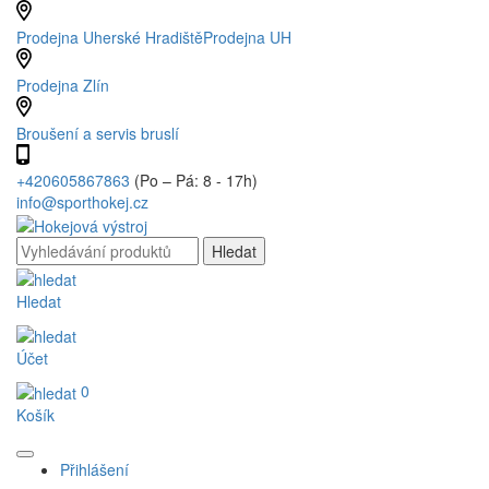
Prodejna Uherské Hradiště
Prodejna UH
Prodejna Zlín
Broušení a servis bruslí
+420605867863
(Po – Pá: 8 - 17h)
info@sporthokej.cz
Hledat
Účet
0
Košík
Přihlášení