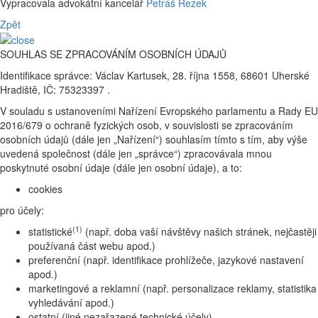
Vypracovala advokátní kancelář
Petráš Rezek
Zpět
SOUHLAS SE ZPRACOVÁNÍM OSOBNÍCH ÚDAJŮ
Identifikace správce: Václav Kartusek, 28. října 1558, 68601 Uherské
Hradiště, IČ: 75323397 .
V souladu s ustanoveními Nařízení Evropského parlamentu a Rady EU
2016/679 o ochraně fyzických osob, v souvislosti se zpracováním
osobních údajů (dále jen „Nařízení“) souhlasím tímto s tím, aby výše
uvedená společnost (dále jen „správce“) zpracovávala mnou
poskytnuté osobní údaje (dále jen osobní údaje), a to:
cookies
pro účely:
(1)
statistické
(např. doba vaší návštěvy našich stránek, nejčastěji
používaná část webu apod.)
preferenční (např. identifikace prohlížeče, jazykové nastavení
apod.)
marketingové a reklamní (např. personalizace reklamy, statistika
vyhledávání apod.)
ostatní (jiné nezařazené technické účely)