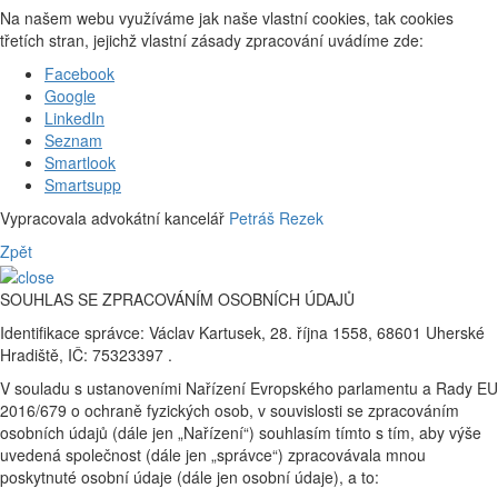
Na našem webu využíváme jak naše vlastní cookies, tak cookies
třetích stran, jejichž vlastní zásady zpracování uvádíme zde:
Facebook
Google
LinkedIn
Seznam
Smartlook
Smartsupp
Vypracovala advokátní kancelář
Petráš Rezek
Zpět
SOUHLAS SE ZPRACOVÁNÍM OSOBNÍCH ÚDAJŮ
Identifikace správce: Václav Kartusek, 28. října 1558, 68601 Uherské
Hradiště, IČ: 75323397 .
V souladu s ustanoveními Nařízení Evropského parlamentu a Rady EU
2016/679 o ochraně fyzických osob, v souvislosti se zpracováním
osobních údajů (dále jen „Nařízení“) souhlasím tímto s tím, aby výše
uvedená společnost (dále jen „správce“) zpracovávala mnou
poskytnuté osobní údaje (dále jen osobní údaje), a to: