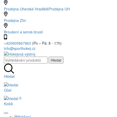
Prodejna Uherské Hradiště
Prodejna UH
Prodejna Zlín
Broušení a servis bruslí
+420605867863
(Po – Pá: 8 - 17h)
info@sporthokej.cz
Hledat
Účet
0
Košík
Přihlášení