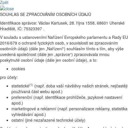
Zpět
SOUHLAS SE ZPRACOVÁNÍM OSOBNÍCH ÚDAJŮ
Identifikace správce: Václav Kartusek, 28. října 1558, 68601 Uherské
Hradiště, IČ: 75323397 .
V souladu s ustanoveními Nařízení Evropského parlamentu a Rady EU
2016/679 o ochraně fyzických osob, v souvislosti se zpracováním
osobních údajů (dále jen „Nařízení“) souhlasím tímto s tím, aby výše
uvedená společnost (dále jen „správce“) zpracovávala mnou
poskytnuté osobní údaje (dále jen osobní údaje), a to:
cookies
pro účely:
(1)
statistické
(např. doba vaší návštěvy našich stránek, nejčastěji
používaná část webu apod.)
preferenční (např. identifikace prohlížeče, jazykové nastavení
apod.)
marketingové a reklamní (např. personalizace reklamy, statistika
vyhledávání apod.)
ostatní (jiné nezařazené technické účely)