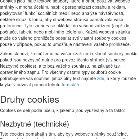
Cookies jsou malé textové soubory, které mohou používat webové
stránky k mnoha účelům, např. k personalizaci obsahu a reklam,
poskytování funkcí sociálních médií nebo analýze návštěvnosti,
některé slouží k tomu, aby si webová stránka pamatovala vaše
preference. Tyto soubory se ukládají do vašeho zařízení (např. do
počítače, tabletu nebo mobilního telefonu). Každá webová stránka
může do vašeho prohlížeče odesílat své vlastní soubory cookies
pouze v případě, pokud to umožňuje nastavení vašeho prohlížeče.
Zákon stanoví, že můžeme na vašem zařízení ukládat soubory cookie,
pokud jsou nezbytně nutné pro provoz těchto stránek (viz sekce
Nezbytné cookies), a to bez vašeho souhlasu, na základě tzv.
oprávněného zájmu. Pro všechny ostatní typy souborů cookie
potřebujeme váš souhlas, jehož plný text najdete
zde
, a který můžete
kdykoliv odvolat pomocí tohoto
formuláře
.
Druhy cookies
Cookies se dělí podle účelu, k jakému jsou využívány a ta takto:
Nezbytné (technické)
Tyto cookies pomáhají s tím, aby byly webové stránky použitelné.