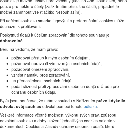
Souhlas je možno nastavit pro všechny (tlačítko Ano, souhlasím) nebo
pouze pro některé účely (zaškrtnutím příslušné části), případně je
možné zamítnout vše (tlačítko Nesouhlasím).
Při udělení souhlasu smarketingovými a preferenčními cookies může
docházet k profilování.
Poskytnutí údajů k účelům zpracování dle tohoto souhlasu je
dobrovolné.
Beru na vědomí, že mám právo:
požadovat přístup k mým osobním údajům,
požadovat opravu či výmaz mých osobních údajů,
požadovat omezení zpracování,
vznést námitku proti zpracování,
na přenositelnost osobních údajů,
podat stížnost proti zpracování osobních údajů u Úřadu pro
ochranu osobních údajů.
Byl/a jsem poučen/a, že mám v souladu s Nařízením
právo kdykoliv
odvolat svůj souhlas
odvolat pomocí tohoto
odkazu
.
Veškeré informace včetně možnosti výkonu svých práv, způsobu
odvolání souhlasu a doby uložení jednotlivých cookies najdete v
dokumentech Cookies a Zásady ochrany osobních údajů, které