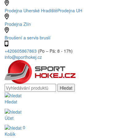
Prodejna Uherské Hradiště
Prodejna UH
Prodejna Zlín
Broušení a servis bruslí
+420605867863
(Po – Pá: 8 - 17h)
info@sporthokej.cz
Hledat
Účet
0
Košík