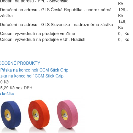
Dodání na adresu - PPL - Slovensko
Kč
Doručení na adresu - GLS Česká Republika - nadrozměrná
129,-
zásilka
Kč
149,-
Doručení na adresu - GLS Slovensko - nadrozměrná zásilka
Kč
Osobní vyzvednutí na prodejně ve Zlíně
0,- Kč
Osobní vyzvednutí na prodejně v Uh. Hradišti
0,- Kč
ODOBNÉ PRODUKTY
ska na konce holí CCM Stick Grip
0 Kč
5,29 Kč bez DPH
 košíku