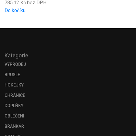
785,12 Kč bez DPH
Do košíku
Kategorie
VÝPRODEJ
BRUSLE
HOKEJKY
CHRÁNIČE
DOPLŇKY
OBLEČENÍ
BRANKÁŘ