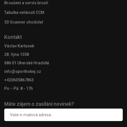
Broušení a servis bruslí
Tabulka velikostí CCM
3D Scanner chodidel
Kontakt
Václav Kartusek
28. října 1558
686 01 Uherské Hradiště
info@sporthokej.cz
+420605867863
Po – Pá: 8 - 17h
Máte zájem o zasílání novinek?