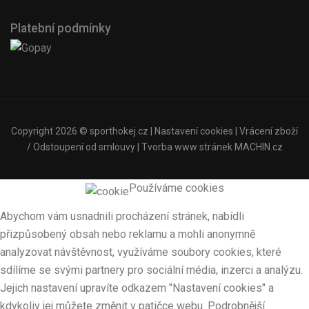
Platební podmínky
Copyright 2026 ©
sporthokej.cz
|
Nastavení cookies
|
Vrácení zboží
/ Odstoupení od smlouvy
| Tvorba www stránek
MACHIN.cz
Používáme cookies
Abychom vám usnadnili procházení stránek, nabídli
přizpůsobený obsah nebo reklamu a mohli anonymně
analyzovat návštěvnost, využíváme soubory cookies, které
sdílíme se svými partnery pro sociální média, inzerci a analýzu.
Jejich nastavení upravíte odkazem "Nastavení cookies" a
kdykoliv jej můžete změnit v patičce webu. Podrobnější