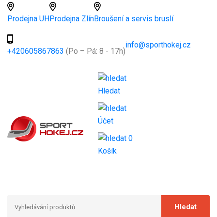
Prodejna UH
Prodejna Zlín
Broušení a servis bruslí
info@sporthokej.cz
+420605867863
(Po – Pá: 8 - 17h)
Hledat
Účet
0
Košík