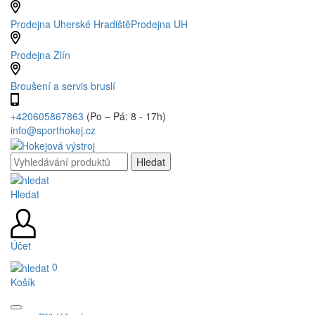
Prodejna Uherské Hradiště
Prodejna UH
Prodejna Zlín
Broušení a servis bruslí
+420605867863
(Po – Pá: 8 - 17h)
info@sporthokej.cz
Hledat
Účet
0
Košík