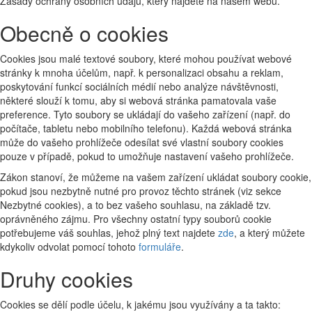
Zásady ochrany osobních údajů, který najdete na našem webu.
Obecně o cookies
Cookies jsou malé textové soubory, které mohou používat webové
stránky k mnoha účelům, např. k personalizaci obsahu a reklam,
poskytování funkcí sociálních médií nebo analýze návštěvnosti,
některé slouží k tomu, aby si webová stránka pamatovala vaše
preference. Tyto soubory se ukládají do vašeho zařízení (např. do
počítače, tabletu nebo mobilního telefonu). Každá webová stránka
může do vašeho prohlížeče odesílat své vlastní soubory cookies
pouze v případě, pokud to umožňuje nastavení vašeho prohlížeče.
Zákon stanoví, že můžeme na vašem zařízení ukládat soubory cookie,
pokud jsou nezbytně nutné pro provoz těchto stránek (viz sekce
Nezbytné cookies), a to bez vašeho souhlasu, na základě tzv.
oprávněného zájmu. Pro všechny ostatní typy souborů cookie
potřebujeme váš souhlas, jehož plný text najdete
zde
, a který můžete
kdykoliv odvolat pomocí tohoto
formuláře
.
Druhy cookies
Cookies se dělí podle účelu, k jakému jsou využívány a ta takto: