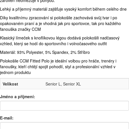
zároveň neomezuje v pohybu.
Lehký a příjemný materiál zajišťuje vysoký komfort během celého dne
Díky kvalitnímu zpracování si polokošile zachovává svůj tvar i po
opakovaném praní a je vhodná jak pro sportovce, tak pro každého
fanouška značky CCM
Klasický límeček s knoflíkovou légou dodává polokošili nadčasový
vzhled, který se hodí do sportovního i volnočasového outfit
Materiál: 93% Polyester, 5% Spandex, 2% Stříbro
Polokošile CCM Fitted Polo je ideální volbou pro hráče, trenéry i
fanoušky, kteří chtějí spojit pohodlí, styl a profesionální vzhled v
jednom produktu
Velikost
Senior L, Senior XL
Jméno a příjmení:
E-mail: