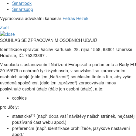
Smartlook
Smartsupp
Vypracovala advokátní kancelář
Petráš Rezek
Zpět
SOUHLAS SE ZPRACOVÁNÍM OSOBNÍCH ÚDAJŮ
Identifikace správce: Václav Kartusek, 28. října 1558, 68601 Uherské
Hradiště, IČ: 75323397 .
V souladu s ustanoveními Nařízení Evropského parlamentu a Rady EU
2016/679 o ochraně fyzických osob, v souvislosti se zpracováním
osobních údajů (dále jen „Nařízení“) souhlasím tímto s tím, aby výše
uvedená společnost (dále jen „správce“) zpracovávala mnou
poskytnuté osobní údaje (dále jen osobní údaje), a to:
cookies
pro účely:
(1)
statistické
(např. doba vaší návštěvy našich stránek, nejčastěji
používaná část webu apod.)
preferenční (např. identifikace prohlížeče, jazykové nastavení
apod.)