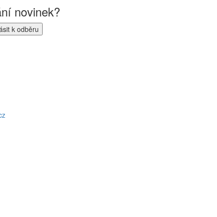
ání novinek?
cz