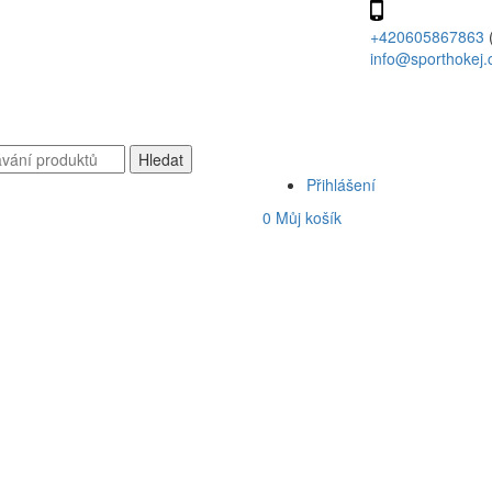
+420605867863
info@sporthokej.
Přihlášení
0
Můj košík