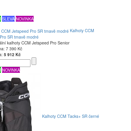
M
SLEVA
NOVINKA
Kalhoty CCM
 Pro SR tmavě modré
ální kalhoty CCM Jetspeed Pro Senior
na:
7 390 Kč
a:
5 912 Kč
M
NOVINKA
Kalhoty CCM Tacks+ SR černé