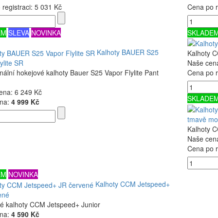
registraci:
5 031 Kč
Cena po r
EM
SLEVA
NOVINKA
SKLADE
Kalhoty BAUER S25
Kalhoty 
ylite SR
Naše cen
nální hokejové kalhoty Bauer S25 Vapor Flylite Pant
Cena po r
ena:
6 249 Kč
SKLADE
na:
4 999 Kč
tmavě mo
Kalhoty 
Naše cen
Cena po r
EM
NOVINKA
Kalhoty CCM Jetspeed+
ené
ké kalhoty CCM Jetspeed+ Junior
na:
4 590 Kč