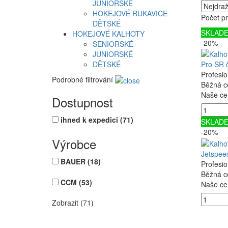
JUNIORSKÉ
HOKEJOVÉ RUKAVICE
Počet pr
DĚTSKÉ
SKLAD
HOKEJOVÉ KALHOTY
-20%
SENIORSKÉ
JUNIORSKÉ
DĚTSKÉ
Pro SR 
Profesi
Podrobné filtrování
Běžná c
Naše ce
Dostupnost
ihned k expedici
(71)
SKLAD
-20%
Výrobce
Jetspee
BAUER
(18)
Profesi
Běžná c
CCM
(53)
Naše ce
Zobrazit (71)