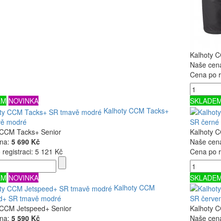
Kalhoty 
Naše cen
Cena po r
EM
NOVINKA
SKLADE
Kalhoty CCM Tacks+
ě modré
SR černé
 CCM Tacks+ Senior
Kalhoty 
na:
5 690 Kč
Naše cen
registraci:
5 121 Kč
Cena po r
EM
NOVINKA
SKLADE
Kalhoty CCM
d+ SR tmavě modré
SR červe
 CCM Jetspeed+ Senior
Kalhoty 
na:
5 590 Kč
Naše cen