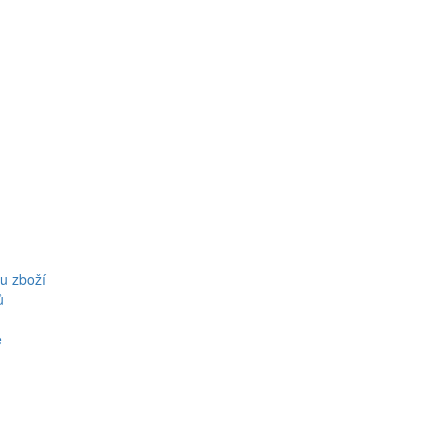
u zboží
ů
ě