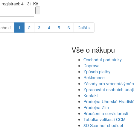
registraci:
4 131 Kč
dchozí
1
2
3
4
5
6
Další »
Vše o nákupu
Obchodní podmínky
Doprava
Způsob platby
Reklamace
Zásady pro vrácení/výměn
Zpracování osobních údaj
Kontakt
Prodejna Uherské Hradišt
Prodejna Zlín
Broušení a servis bruslí
Tabulka velikostí CCM
3D Scanner chodidel