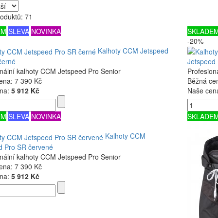
oduktů: 71
EM
SLEVA
NOVINKA
SKLADE
-20%
Kalhoty CCM Jetspeed
černé
Jetspeed
onální kalhoty CCM Jetspeed Pro Senior
Profesion
ena:
7 390 Kč
Běžná ce
na:
5 912 Kč
Naše cen
EM
SLEVA
NOVINKA
SKLADE
Kalhoty CCM
d Pro SR červené
onální kalhoty CCM Jetspeed Pro Senior
ena:
7 390 Kč
na:
5 912 Kč