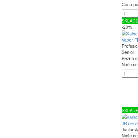
Cena po 
SKLAD
-20%
Vapor Fl
Profesio
Senior
Běžná c
Naše ce
SKLAD
JR červ
Juniors
Naše ce