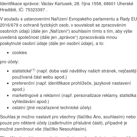
Identifikace správce: Václav Kartusek, 28. října 1558, 68601 Uherské
Hradiště, IČ: 75323397 .
V souladu s ustanoveními Nařízení Evropského parlamentu a Rady EU
2016/679 o ochraně fyzických osob, v souvislosti se zpracováním
osobních údajů (dále jen „Nařízení“) souhlasím tímto s tím, aby výše
uvedená společnost (dále jen „správce“) zpracovávala mnou
poskytnuté osobní údaje (dále jen osobní údaje), a to:
cookies
pro účely:
(1)
statistické
(např. doba vaší návštěvy našich stránek, nejčastěji
používaná část webu apod.)
preferenční (např. identifikace prohlížeče, jazykové nastavení
apod.)
marketingové a reklamní (např. personalizace reklamy, statistika
vyhledávání apod.)
ostatní (jiné nezařazené technické účely)
Souhlas je možno nastavit pro všechny (tlačítko Ano, souhlasím) nebo
pouze pro některé účely (zaškrtnutím příslušné části), případně je
možné zamítnout vše (tlačítko Nesouhlasím).