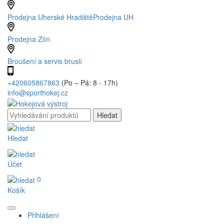
Prodejna Uherské Hradiště
Prodejna UH
Prodejna Zlín
Broušení a servis bruslí
+420605867863
(Po – Pá: 8 - 17h)
info@sporthokej.cz
Hledat
Účet
0
Košík
Přihlášení