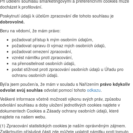
Při udělení souhlasu smarketingovými a preferenčními cookies může
docházet k profilování.
Poskytnutí údajů k účelům zpracování dle tohoto souhlasu je
dobrovolné.
Beru na vědomí, že mám právo:
požadovat přístup k mým osobním údajům,
požadovat opravu či výmaz mých osobních údajů,
požadovat omezení zpracování,
vznést námitku proti zpracování,
na přenositelnost osobních údajů,
podat stížnost proti zpracování osobních údajů u Úřadu pro
ochranu osobních údajů.
Byl/a jsem poučen/a, že mám v souladu s Nařízením
právo kdykoliv
odvolat svůj souhlas
odvolat pomocí tohoto
odkazu
.
Veškeré informace včetně možnosti výkonu svých práv, způsobu
odvolání souhlasu a doby uložení jednotlivých cookies najdete v
dokumentech Cookies a Zásady ochrany osobních údajů, které
najdete na našem webu.
(1) Zpracování statistických cookies je naším oprávněným zájmem.
Zaškrtnutím příslušné části zde můžete uplatnit námitku proti tomuto