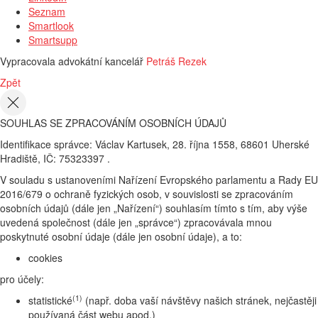
Seznam
Smartlook
Smartsupp
Vypracovala advokátní kancelář
Petráš Rezek
Zpět
SOUHLAS SE ZPRACOVÁNÍM OSOBNÍCH ÚDAJŮ
Identifikace správce: Václav Kartusek, 28. října 1558, 68601 Uherské
Hradiště, IČ: 75323397 .
V souladu s ustanoveními Nařízení Evropského parlamentu a Rady EU
2016/679 o ochraně fyzických osob, v souvislosti se zpracováním
osobních údajů (dále jen „Nařízení“) souhlasím tímto s tím, aby výše
uvedená společnost (dále jen „správce“) zpracovávala mnou
poskytnuté osobní údaje (dále jen osobní údaje), a to:
cookies
pro účely:
(1)
statistické
(např. doba vaší návštěvy našich stránek, nejčastěji
používaná část webu apod.)