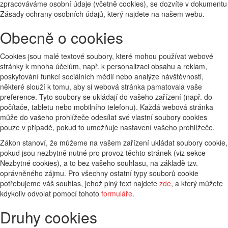
zpracováváme osobní údaje (včetně cookies), se dozvíte v dokumentu
Zásady ochrany osobních údajů, který najdete na našem webu.
Obecně o cookies
Cookies jsou malé textové soubory, které mohou používat webové
stránky k mnoha účelům, např. k personalizaci obsahu a reklam,
poskytování funkcí sociálních médií nebo analýze návštěvnosti,
některé slouží k tomu, aby si webová stránka pamatovala vaše
preference. Tyto soubory se ukládají do vašeho zařízení (např. do
počítače, tabletu nebo mobilního telefonu). Každá webová stránka
může do vašeho prohlížeče odesílat své vlastní soubory cookies
pouze v případě, pokud to umožňuje nastavení vašeho prohlížeče.
Zákon stanoví, že můžeme na vašem zařízení ukládat soubory cookie,
pokud jsou nezbytně nutné pro provoz těchto stránek (viz sekce
Nezbytné cookies), a to bez vašeho souhlasu, na základě tzv.
oprávněného zájmu. Pro všechny ostatní typy souborů cookie
potřebujeme váš souhlas, jehož plný text najdete
zde
, a který můžete
kdykoliv odvolat pomocí tohoto
formuláře
.
Druhy cookies