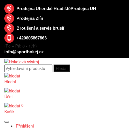
Prodejna Uherské Hradiště
Prodejna UH
Prodejna Zlín
Broušení a servis bruslí
+420605867863
(Po – Pá: 8 - 17h)
info@sporthokej.cz
Hledat
Účet
0
Košík
Přihlášení