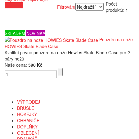
Počet
Nejdražší
Filtrování
produktů: 1
SKLADEM
NOVINKA
Pouzdro na nože
HOWIES Skate Blade Case
Kvalitní pevné pouzdro na nože Howies Skate Blade Case pro 2
páry nožů
Naše cena:
590 Kč
Kategorie
VÝPRODEJ
BRUSLE
HOKEJKY
CHRÁNIČE
DOPLŇKY
OBLEČENÍ
BRANKÁŘ