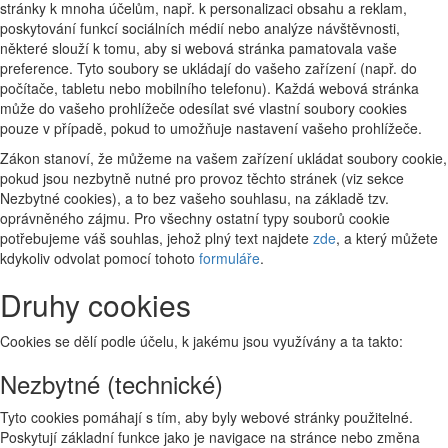
stránky k mnoha účelům, např. k personalizaci obsahu a reklam,
poskytování funkcí sociálních médií nebo analýze návštěvnosti,
některé slouží k tomu, aby si webová stránka pamatovala vaše
preference. Tyto soubory se ukládají do vašeho zařízení (např. do
počítače, tabletu nebo mobilního telefonu). Každá webová stránka
může do vašeho prohlížeče odesílat své vlastní soubory cookies
pouze v případě, pokud to umožňuje nastavení vašeho prohlížeče.
Zákon stanoví, že můžeme na vašem zařízení ukládat soubory cookie,
pokud jsou nezbytně nutné pro provoz těchto stránek (viz sekce
Nezbytné cookies), a to bez vašeho souhlasu, na základě tzv.
oprávněného zájmu. Pro všechny ostatní typy souborů cookie
potřebujeme váš souhlas, jehož plný text najdete
zde
, a který můžete
kdykoliv odvolat pomocí tohoto
formuláře
.
Druhy cookies
Cookies se dělí podle účelu, k jakému jsou využívány a ta takto:
Nezbytné (technické)
Tyto cookies pomáhají s tím, aby byly webové stránky použitelné.
Poskytují základní funkce jako je navigace na stránce nebo změna