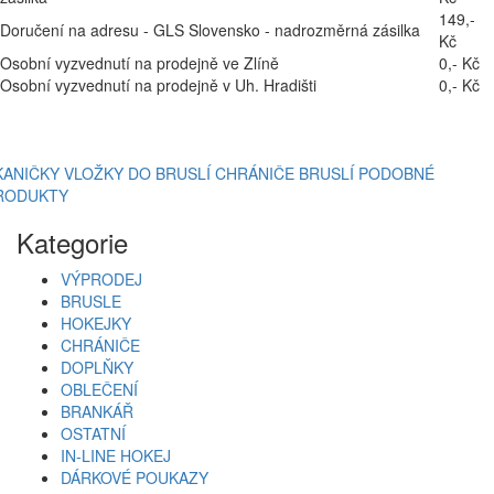
149,-
Doručení na adresu - GLS Slovensko - nadrozměrná zásilka
Kč
Osobní vyzvednutí na prodejně ve Zlíně
0,- Kč
Osobní vyzvednutí na prodejně v Uh. Hradišti
0,- Kč
KANIČKY
VLOŽKY DO BRUSLÍ
CHRÁNIČE BRUSLÍ
PODOBNÉ
RODUKTY
Kategorie
VÝPRODEJ
BRUSLE
HOKEJKY
CHRÁNIČE
DOPLŇKY
OBLEČENÍ
BRANKÁŘ
OSTATNÍ
IN-LINE HOKEJ
DÁRKOVÉ POUKAZY