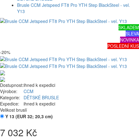
Brusle CCM Jetspeed FT8 Pro YTH Step BlackSteel - vel.
Y13
SKLADEM
SLEVA
NOVINKA
POSLEDNÍ KUS
-20%
Dostupnost:
ihned k expedici
Výrobce:
CCM
Kategorie:
DĚTSKÉ BRUSLE
Expedice:
ihned k expedici
Velikost bruslí
Y 13 (EUR 32; 20,3 cm)
7 032 Kč