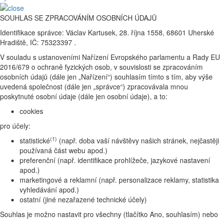
SOUHLAS SE ZPRACOVÁNÍM OSOBNÍCH ÚDAJŮ
Identifikace správce: Václav Kartusek, 28. října 1558, 68601 Uherské
Hradiště, IČ: 75323397 .
V souladu s ustanoveními Nařízení Evropského parlamentu a Rady EU
2016/679 o ochraně fyzických osob, v souvislosti se zpracováním
osobních údajů (dále jen „Nařízení“) souhlasím tímto s tím, aby výše
uvedená společnost (dále jen „správce“) zpracovávala mnou
poskytnuté osobní údaje (dále jen osobní údaje), a to:
cookies
pro účely:
(1)
statistické
(např. doba vaší návštěvy našich stránek, nejčastěji
používaná část webu apod.)
preferenční (např. identifikace prohlížeče, jazykové nastavení
apod.)
marketingové a reklamní (např. personalizace reklamy, statistika
vyhledávání apod.)
ostatní (jiné nezařazené technické účely)
Souhlas je možno nastavit pro všechny (tlačítko Ano, souhlasím) nebo