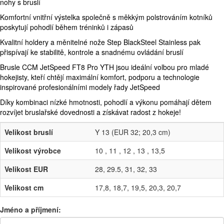
nohy s bruslí
Komfortní vnitřní výstelka společně s měkkým polstrováním kotníků
poskytují pohodlí během tréninků i zápasů
Kvalitní holdery a měnitelné nože Step BlackSteel Stainless pak
přispívají ke stabilitě, kontrole a snadnému ovládání bruslí
Brusle CCM JetSpeed FT8 Pro YTH jsou ideální volbou pro mladé
hokejisty, kteří chtějí maximální komfort, podporu a technologie
inspirované profesionálními modely řady JetSpeed
Díky kombinaci nízké hmotnosti, pohodlí a výkonu pomáhají dětem
rozvíjet bruslařské dovednosti a získávat radost z hokeje!
Velikost bruslí
Y 13 (EUR 32; 20,3 cm)
Velikost výrobce
10 , 11 , 12 , 13 , 13,5
Velikost EUR
28, 29.5, 31, 32, 33
Velikost cm
17,8, 18,7, 19,5, 20,3, 20,7
Jméno a příjmení: