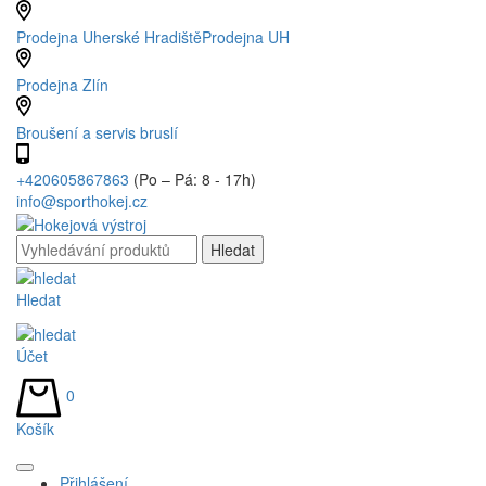
Prodejna Uherské Hradiště
Prodejna UH
Prodejna Zlín
Broušení a servis bruslí
+420605867863
(Po – Pá: 8 - 17h)
info@sporthokej.cz
Hledat
Účet
0
Košík
Přihlášení