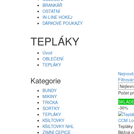
BRANKÁŘ
OSTATNÍ
IN-LINE HOKEJ
DÁRKOVÉ POUKAZY
TEPLÁKY
Úvod
OBLEČENÍ
TEPLÁKY
Nejnověj
Kategorie
Filtrován
BUNDY
Počet pr
MIKINY
SKLAD
TRIČKA
-30%
ŠORTKY
TEPLÁKY
KŠILTOVKY
CCM Loc
KŠILTOVKY NHL
Tepláky
ZIMNÍ ČEPICE
Běžná c