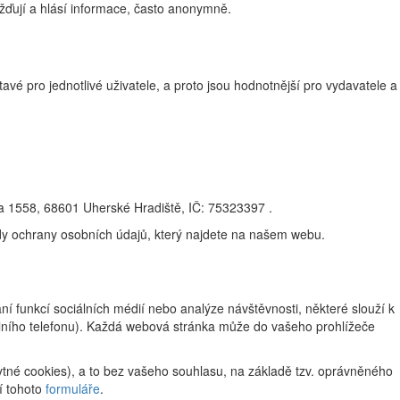
žďují a hlásí informace, často anonymně.
vé pro jednotlivé uživatele, a proto jsou hodnotnější pro vydavatele a
na 1558, 68601 Uherské Hradiště, IČ: 75323397 .
ady ochrany osobních údajů, který najdete na našem webu.
 funkcí sociálních médií nebo analýze návštěvnosti, některé slouží k
ilního telefonu). Každá webová stránka může do vašeho prohlížeče
tné cookies), a to bez vašeho souhlasu, na základě tzv. oprávněného
í tohoto
formuláře
.