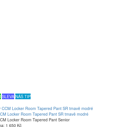
M
SLEVA
NÁŠ TIP
CCM Locker Room Tapered Pant SR tmavě modré
CCM Locker Room Tapered Pant Senior
na:
1 650 Kč