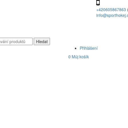
+420605867863
info@sporthokej.
Přihlášení
0
Můj košík