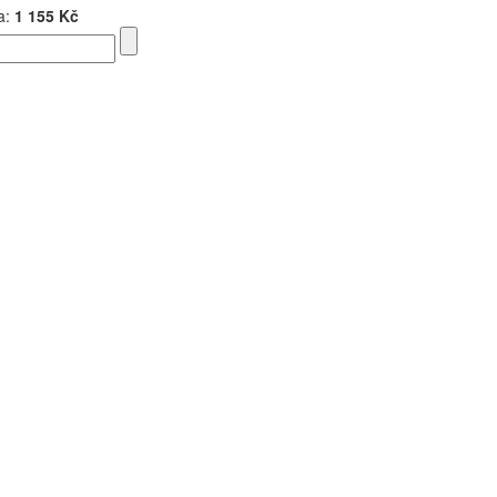
a:
1 155 Kč