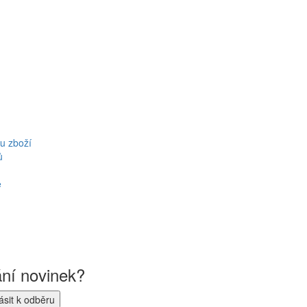
u zboží
ů
ě
ání novinek?