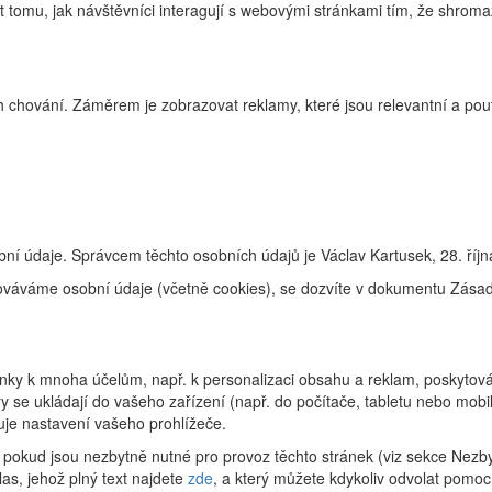
tomu, jak návštěvníci interagují s webovými stránkami tím, že shroma
 chování. Záměrem je zobrazovat reklamy, které jsou relevantní a pouta
ní údaje. Správcem těchto osobních údajů je Václav Kartusek, 28. říj
racováváme osobní údaje (včetně cookies), se dozvíte v dokumentu Zás
ky k mnoha účelům, např. k personalizaci obsahu a reklam, poskytování
 se ukládají do vašeho zařízení (např. do počítače, tabletu nebo mob
uje nastavení vašeho prohlížeče.
pokud jsou nezbytně nutné pro provoz těchto stránek (viz sekce Nezby
as, jehož plný text najdete
zde
, a který můžete kdykoliv odvolat pomoc