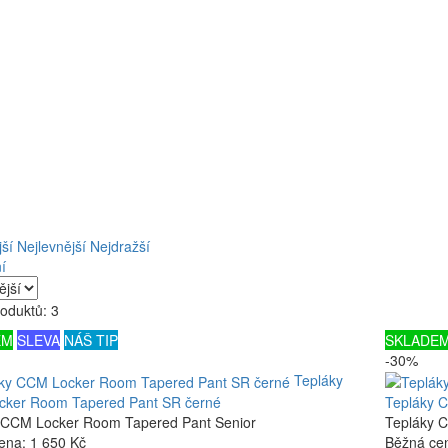
ší
Nejlevnější
Nejdražší
í
oduktů: 3
EM
SLEVA
NÁŠ TIP
SKLADE
-30%
Tepláky
ker Room Tapered Pant SR černé
Tepláky 
 CCM Locker Room Tapered Pant Senior
Tepláky 
ena:
1 650 Kč
Běžná ce