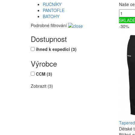
RUČNÍKY
Naše ce
PANTOFLE
BATOHY
SKLAD
Podrobné filtrování
-30%
Dostupnost
ihned k expedici
(3)
Výrobce
CCM
(3)
Zobrazit (3)
Tapered
Dětské 
Běžná c