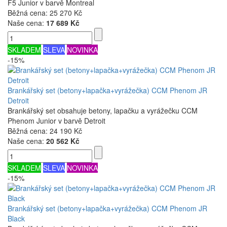
F5 Junior v barvě Montreal
Běžná cena:
25 270 Kč
Naše cena:
17 689 Kč
SKLADEM
SLEVA
NOVINKA
-15%
Brankářský set (betony+lapačka+vyrážečka) CCM Phenom JR
Detroit
Brankářský set obsahuje betony, lapačku a vyrážečku CCM
Phenom Junior v barvě Detroit
Běžná cena:
24 190 Kč
Naše cena:
20 562 Kč
SKLADEM
SLEVA
NOVINKA
-15%
Brankářský set (betony+lapačka+vyrážečka) CCM Phenom JR
Black