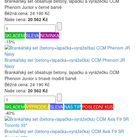
Brankářský set obsahuje betony, lapačku a vyrážečku CCM
Phenom Junior v černé barvě
Běžná cena:
24 190 Kč
Naše cena:
20 562 Kč
SKLADEM
SLEVA
NOVINKA
-15%
Brankářský set (betony+lapačka+vyrážečka) CCM Phenom JR
Navy
Brankářský set obsahuje betony, lapačku a vyrážečku CCM
Phenom Junior v tmavě modré barvě
Běžná cena:
24 190 Kč
Naše cena:
20 562 Kč
SKLADEM
VÝPRODEJ
SLEVA
NÁŠ TIP
POSLEDNÍ KUS
-40%
Brankářský set (betony+lapačka+vyrážečka) CCM Axis F9 SR