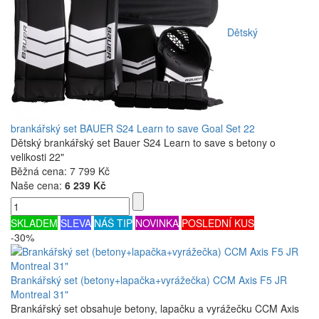
Dětský
brankářský set BAUER S24 Learn to save Goal Set 22
Dětský brankářský set Bauer S24 Learn to save s betony o
velikosti 22"
Běžná cena:
7 799 Kč
Naše cena:
6 239 Kč
SKLADEM
SLEVA
NÁŠ TIP
NOVINKA
POSLEDNÍ KUS
-30%
Brankářský set (betony+lapačka+vyrážečka) CCM Axis F5 JR
Montreal 31"
Brankářský set obsahuje betony, lapačku a vyrážečku CCM Axis