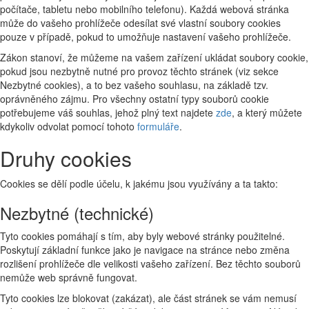
počítače, tabletu nebo mobilního telefonu). Každá webová stránka
může do vašeho prohlížeče odesílat své vlastní soubory cookies
pouze v případě, pokud to umožňuje nastavení vašeho prohlížeče.
Zákon stanoví, že můžeme na vašem zařízení ukládat soubory cookie,
pokud jsou nezbytně nutné pro provoz těchto stránek (viz sekce
Nezbytné cookies), a to bez vašeho souhlasu, na základě tzv.
oprávněného zájmu. Pro všechny ostatní typy souborů cookie
potřebujeme váš souhlas, jehož plný text najdete
zde
, a který můžete
kdykoliv odvolat pomocí tohoto
formuláře
.
Druhy cookies
Cookies se dělí podle účelu, k jakému jsou využívány a ta takto:
Nezbytné (technické)
Tyto cookies pomáhají s tím, aby byly webové stránky použitelné.
Poskytují základní funkce jako je navigace na stránce nebo změna
rozlišení prohlížeče dle velikosti vašeho zařízení. Bez těchto souborů
nemůže web správně fungovat.
Tyto cookies lze blokovat (zakázat), ale část stránek se vám nemusí