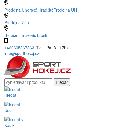
Prodejna Uherské Hradiště
Prodejna UH
Prodejna Zlín
Broušení a servis bruslí
+420605867863
(Po – Pá: 8 - 17h)
info@sporthokej.cz
Hledat
Účet
0
Košík