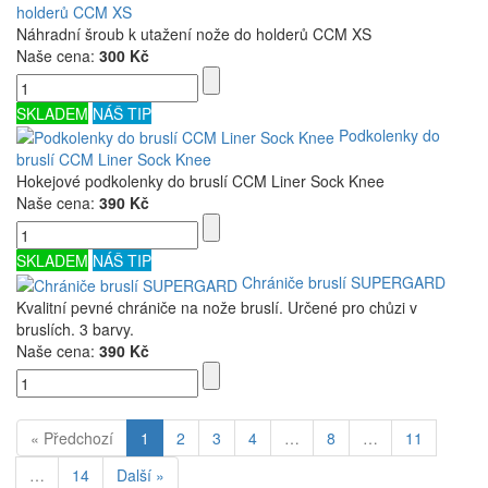
holderů CCM XS
Náhradní šroub k utažení nože do holderů CCM XS
Naše cena:
300 Kč
SKLADEM
NÁŠ TIP
Podkolenky do
bruslí CCM Liner Sock Knee
Hokejové podkolenky do bruslí CCM Liner Sock Knee
Naše cena:
390 Kč
SKLADEM
NÁŠ TIP
Chrániče bruslí SUPERGARD
Kvalitní pevné chrániče na nože bruslí. Určené pro chůzi v
bruslích. 3 barvy.
Naše cena:
390 Kč
« Předchozí
1
2
3
4
…
8
…
11
…
14
Další »