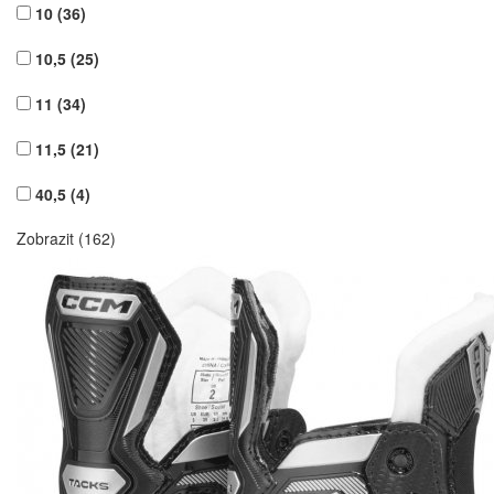
10
(36)
10,5
(25)
11
(34)
11,5
(21)
40,5
(4)
Zobrazit (162)