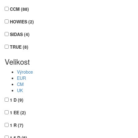
CCM
(88)
HOWIES
(2)
SIDAS
(4)
TRUE
(8)
Velikost
Výrobce
EUR
CM
UK
1 D
(9)
1 EE
(2)
1 R
(7)
1,5 D
(8)