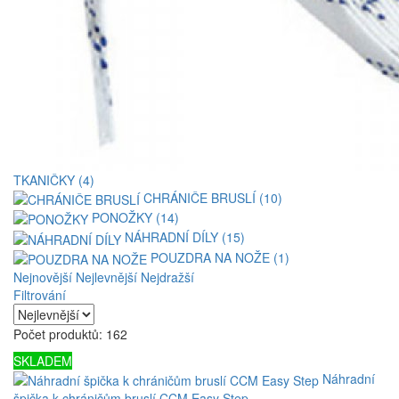
TKANIČKY (4)
CHRÁNIČE BRUSLÍ (10)
PONOŽKY (14)
NÁHRADNÍ DÍLY (15)
POUZDRA NA NOŽE (1)
Nejnovější
Nejlevnější
Nejdražší
Filtrování
Počet produktů: 162
SKLADEM
Náhradní
špička k chráničům bruslí CCM Easy Step