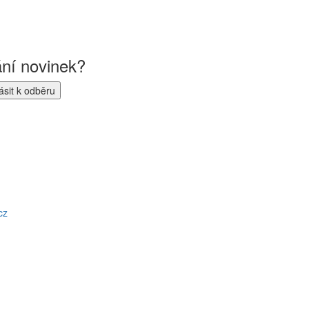
ání novinek?
cz