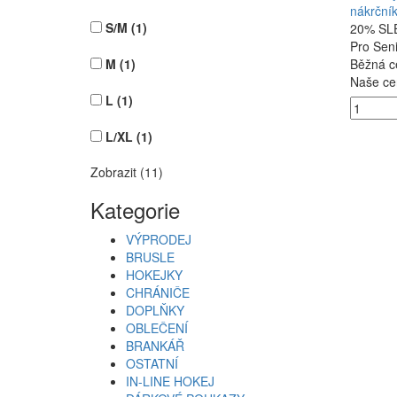
nákrční
S/M
(1)
20% SLE
Pro Sen
Běžná c
M
(1)
Naše ce
L
(1)
L/XL
(1)
Zobrazit (11)
Kategorie
VÝPRODEJ
BRUSLE
HOKEJKY
CHRÁNIČE
DOPLŇKY
OBLEČENÍ
BRANKÁŘ
OSTATNÍ
IN-LINE HOKEJ