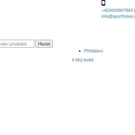
+420605867863
info@sporthokej.
Přihlášení
0
Můj košík