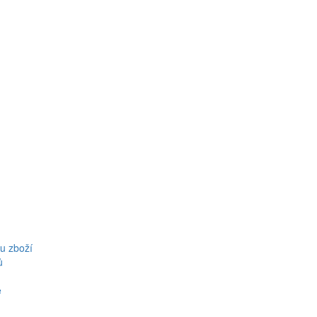
u zboží
ů
ě