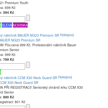
21 Premium Youth
na:
699 Kč
a:
594 Kč
M
SLEVA
NOVINKA
Hokejový
 BAUER NG23 Premium SR
! Pův.cena 999 Kč. Profesionální nákrčník Bauer
mium Senior
na:
999 Kč
a:
799 Kč
M
Hokejový
 CCM X30 Neck Guard SR
A PŘI REGISTRACI! Seniorský chránič krku CCM X30
rd Senior
a:
890 Kč
egistraci:
801 Kč