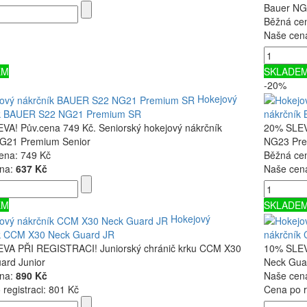
Bauer NG
Běžná ce
Naše cen
EM
SKLADE
-20%
Hokejový
k BAUER S22 NG21 Premium SR
nákrčník
VA! Pův.cena 749 Kč. Seniorský hokejový nákrčník
20% SLEVA
G21 Premium Senior
NG23 Pre
ena:
749 Kč
Běžná ce
na:
637 Kč
Naše cen
EM
SKLADE
Hokejový
k CCM X30 Neck Guard JR
nákrčník
VA PŘI REGISTRACI! Juniorský chránič krku CCM X30
10% SLEV
ard Junior
Neck Gua
na:
890 Kč
Naše cen
registraci:
801 Kč
Cena po r