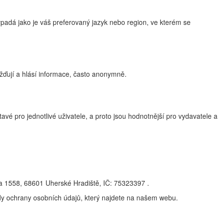
adá jako je váš preferovaný jazyk nebo region, ve kterém se
žďují a hlásí informace, často anonymně.
vé pro jednotlivé uživatele, a proto jsou hodnotnější pro vydavatele a
na 1558, 68601 Uherské Hradiště, IČ: 75323397 .
ady ochrany osobních údajů, který najdete na našem webu.