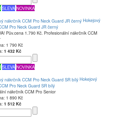
M
SLEVA
NOVINKA
Hokejový
 CCM Pro Neck Guard JR černý
! Pův.cena 1.790 Kč. Profesionální nákrčník CCM
r
na:
1 790 Kč
a:
1 432 Kč
M
SLEVA
NOVINKA
Hokejový
 CCM Pro Neck Guard SR bílý
ální nákrčník CCM Pro Senior
na:
1 890 Kč
a:
1 512 Kč