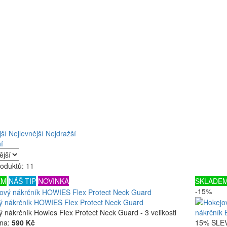
ší
Nejlevnější
Nejdražší
í
oduktů: 11
EM
NÁŠ TIP
NOVINKA
SKLADE
-15%
ý nákrčník HOWIES Flex Protect Neck Guard
 nákrčník Howies Flex Protect Neck Guard - 3 velikosti
nákrčník
na:
590 Kč
15% SLEVA