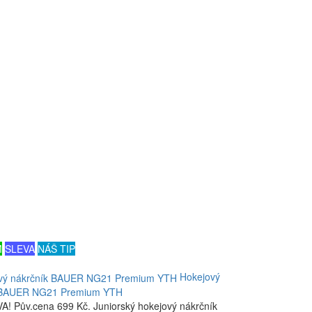
M
SLEVA
NÁŠ TIP
Hokejový
 BAUER NG21 Premium YTH
! Pův.cena 699 Kč. Juniorský hokejový nákrčník