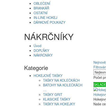
OBLEČENÍ
BRANKÁŘ
OSTATNÍ
IN-LINE HOKEJ
DÁRKOVÉ POUKAZY
NÁKRČNÍKY
Úvod
DOPLŇKY
NÁKRČNÍKY
Nejnověj
Kategorie
Filtrován
HOKEJOVÉ TAŠKY
Počet pr
TAŠKY NA KOLEČKÁCH
SKLAD
BATOHY NA KOLEČKÁCH
…
TAŠKY GRIT
Hokejov
KLASICKÉ TAŠKY
Hokejový
TAŠKY NA HOKEJKY
Naše ce