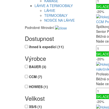
KAMAŠE
LÁHVE A TERMOOBALY
SKLAD
LÁHVE
-20%
TERMOOBALY
NOSIČE NA LÁHVE
CCM Pr
Špičkov
Podrobné filtrování
Senior 
Běžná c
Dostupnost
Naše ce
ihned k expedici
(11)
SKLAD
Výrobce
-20%
BAUER
(3)
nákrční
Profesio
CCM
(7)
Běžná c
Naše ce
HOWIES
(1)
Velikost
SKLAD
-20%
XS/S
(1)