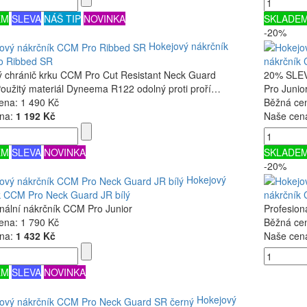
EM
SLEVA
NÁŠ TIP
NOVINKA
SKLADE
-20%
Hokejový nákrčník
o Ribbed SR
nákrčník
ý chránič krku CCM Pro Cut Resistant Neck Guard
20% SLEVA
Použitý materiál Dyneema R122 odolný proti proří…
Pro Junio
ena:
1 490 Kč
Běžná ce
na:
1 192 Kč
Naše cen
EM
SLEVA
NOVINKA
SKLADE
-20%
Hokejový
k CCM Pro Neck Guard JR bílý
nákrčník
nální nákrčník CCM Pro Junior
Profesion
ena:
1 790 Kč
Běžná ce
na:
1 432 Kč
Naše cen
EM
SLEVA
NOVINKA
Hokejový