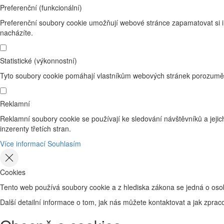
Preferenční (funkcionální)
Preferenční soubory cookie umožňují webové stránce zapamatovat si i
nacházíte.
Statistické (výkonnostní)
Tyto soubory cookie pomáhají vlastníkům webových stránek porozumět 
Reklamní
Reklamní soubory cookie se používají ke sledování návštěvníků a jejich
inzerenty třetích stran.
Více informací
Souhlasím
Cookies
Tento web používá soubory cookie a z hlediska zákona se jedná o osob
Další detailní informace o tom, jak nás můžete kontaktovat a jak zp