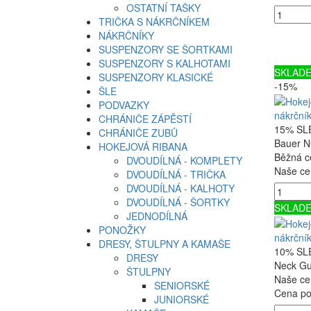
OSTATNÍ TAŠKY
TRIČKA S NÁKRČNÍKEM
NÁKRČNÍKY
SUSPENZORY SE ŠORTKAMI
SUSPENZORY S KALHOTAMI
SKLAD
SUSPENZORY KLASICKÉ
-15%
ŠLE
PODVAZKY
nákrční
CHRÁNIČE ZÁPĚSTÍ
15% SLE
CHRÁNIČE ZUBŮ
Bauer N
HOKEJOVÁ RIBANA
Běžná c
DVOUDÍLNÁ - KOMPLETY
Naše ce
DVOUDÍLNÁ - TRIČKA
DVOUDÍLNÁ - KALHOTY
DVOUDÍLNÁ - ŠORTKY
SKLAD
JEDNODÍLNÁ
PONOŽKY
nákrční
DRESY, ŠTULPNY A KAMAŠE
10% SLE
DRESY
Neck Gu
ŠTULPNY
Naše ce
SENIORSKÉ
Cena po 
JUNIORSKÉ