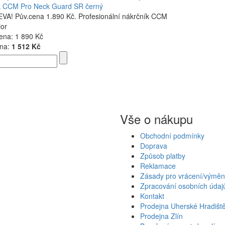
k CCM Pro Neck Guard SR černý
VA! Pův.cena 1.890 Kč. Profesionální nákrčník CCM
ior
ena:
1 890 Kč
na:
1 512 Kč
Vše o nákupu
Obchodní podmínky
Doprava
Způsob platby
Reklamace
Zásady pro vrácení/výměn
Zpracování osobních údaj
Kontakt
Prodejna Uherské Hradišt
Prodejna Zlín