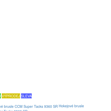
M
VÝPRODEJ
SLEVA
Hokejové brusle