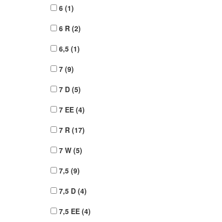
6
(1)
6 R
(2)
6,5
(1)
7
(9)
7 D
(5)
7 EE
(4)
7 R
(17)
7 W
(5)
7,5
(9)
7,5 D
(4)
7,5 EE
(4)