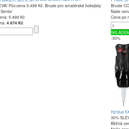
VA! Pův.cena 5.499 Kč. Brusle pro amatérské hokejisty
Brusle C
 Senior
Naše cen
ena:
5 499 Kč
Cena po r
na:
4 674 Kč
SKLADE
-30%
Hzrdus 5
30% SLEVA
Běžná ce
Naše cen