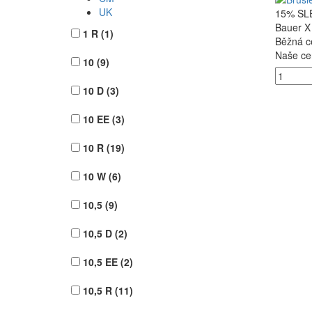
UK
15% SLE
Bauer X
1 R
(1)
Běžná c
Naše ce
10
(9)
10 D
(3)
10 EE
(3)
10 R
(19)
10 W
(6)
10,5
(9)
10,5 D
(2)
10,5 EE
(2)
10,5 R
(11)