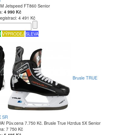
CM Jetspeed FT860 Senior
a:
4 990 Kč
egistraci:
4 491 Kč
M
VÝPRODEJ
SLEVA
Brusle TRUE
X SR
! Pův.cena 7.750 Kč. Brusle True Hzrdus 5X Senior
na:
7 750 Kč
a:
5 425 Kč