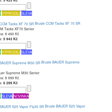
M
VÝPRODEJ
SLEVA
Brusle CCM Tacks XF 70 SR
CM Tacks XF70 Senior
na:
8 490 Kč
a:
5 943 Kč
M
VÝPRODEJ
SLEVA
Brusle BAUER Supreme
auer Supreme M30 Senior
na:
8 999 Kč
a:
6 299 Kč
M
SLEVA
NOVINKA
Brusle BAUER S25 Vapor