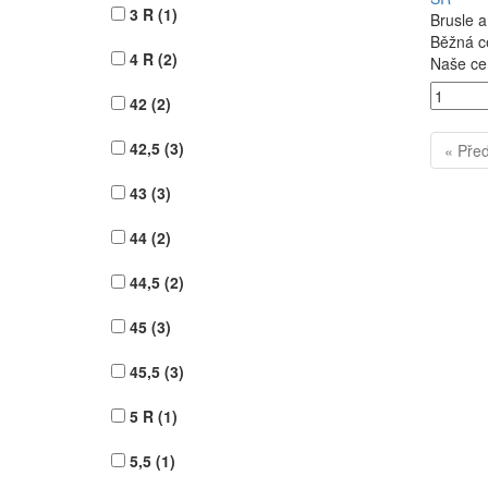
3 R
(1)
Brusle 
Běžná c
4 R
(2)
Naše ce
42
(2)
42,5
(3)
« Pře
43
(3)
44
(2)
44,5
(2)
45
(3)
45,5
(3)
5 R
(1)
5,5
(1)