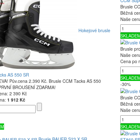
CCM Supe
Brusle C
Běžná ce
Naše cen
Hokejové brusle
SKLADE
Brusle pr
Naše cen
Cena po r
cks AS 550 SR
SKLADE
VA! Pův.cena 2.390 Kč. Brusle CCM Tacks AS 550
-30%
. PRVNÍ BROUŠENÍ ZDARMA!
ena:
2 390 Kč
Brusle C
na:
1 912 Kč
Běžná ce
Naše cen
EM
SKLADE
Brusle BAUER S23 X SR
FT860 S