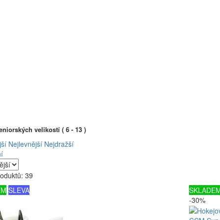
niorských velikostí ( 6 - 13 )
ší
Nejlevnější
Nejdražší
í
oduktů: 39
EM
SLEVA
SKLADE
-30%