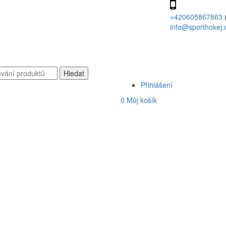
+420605867863
info@sporthokej.
Přihlášení
0
Můj košík