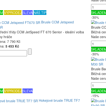
EM
VÝPRODEJ
SLEVA
NÁŠ TIP
SKLADE
-30%
Brusle CCM Jetspeed
SR
Brusle C
třední třídy CCM JetSpeed FT 670 Senior - ideální volba
Běžná ce
by hráče
Naše cen
ena:
7 790 Kč
na:
5 453 Kč
SKLADE
-30%
M30 SR
Brusle B
Běžná ce
Naše cen
EM
VÝPRODEJ
SLEVA
SKLADE
-15%
Hokejové brusle TRUE TF7
Fly30 SR