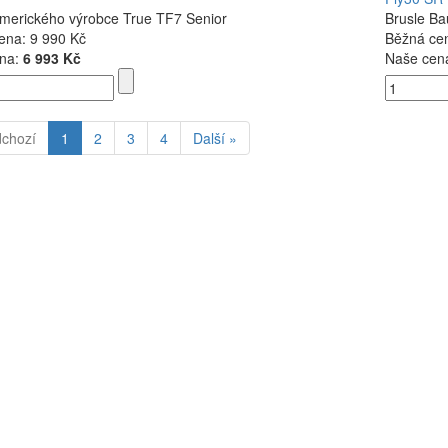
amerického výrobce True TF7 Senior
Brusle Ba
ena:
9 990 Kč
Běžná ce
na:
6 993 Kč
Naše cen
dchozí
1
2
3
4
Další »