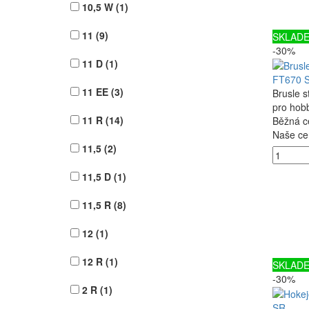
10,5 W
(1)
11
(9)
SKLAD
-30%
11 D
(1)
FT670 
11 EE
(3)
Brusle s
pro hob
11 R
(14)
Běžná c
Naše ce
11,5
(2)
11,5 D
(1)
11,5 R
(8)
12
(1)
12 R
(1)
SKLAD
-30%
2 R
(1)
SR