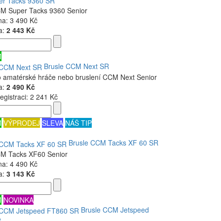
r Tacks 9360 SR
CM Super Tacks 9360 Senior
na:
3 490 Kč
a:
2 443 Kč
M
Brusle CCM Next SR
o amatérské hráče nebo bruslení CCM Next Senior
a:
2 490 Kč
egistraci:
2 241 Kč
M
VÝPRODEJ
SLEVA
NÁŠ TIP
Brusle CCM Tacks XF 60 SR
CM Tacks XF60 Senior
na:
4 490 Kč
a:
3 143 Kč
M
NOVINKA
Brusle CCM Jetspeed
R