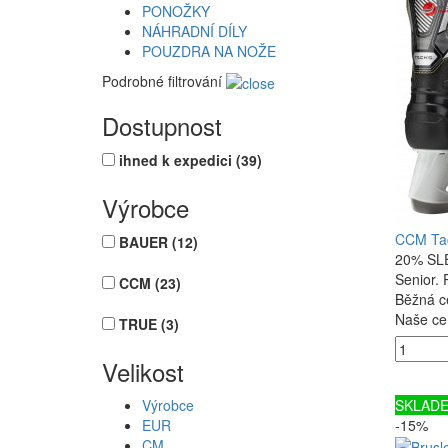
PONOŽKY
NÁHRADNÍ DÍLY
POUZDRA NA NOŽE
Podrobné filtrování
Dostupnost
ihned k expedici
(39)
Výrobce
CCM Ta
BAUER
(12)
20% SLE
Senior
CCM
(23)
Běžná c
Naše ce
TRUE
(3)
Velikost
SKLAD
Výrobce
-15%
EUR
CM