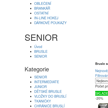
OBLEČENÍ
BRANKÁŘ
OSTATNÍ
IN-LINE HOKEJ
DÁRKOVÉ POUKAZY
SENIOR
Úvod
BRUSLE
SENIOR
Brusle se
Kategorie
Nejnověj
Filtrován
SENIOR
INTERMEDIATE
Počet pr
JUNIOR
DĚTSKÉ BRUSLE
SKLAD
VLOŽKY DO BRUSLÍ
-20%
TKANIČKY
CHRÁNIČE BRUSLÍ