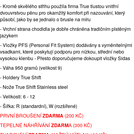
-
Kromě skvělého střihu použila firma True tlustou vnitřní
dvouvrstvou pěnu pro okamžitý komfort při nazouvání, který
působí, jako by se jednalo o brusle na míru
- Vrchní strana chodidla je dobře chráněna tradičním plstěným
jazykem
- Vložky PFS (Personal Fit System) dodávány s vyměnitelnými
vsadkami, které poskytují podporu pro nízkou, střední nebo
vysokou klenbu - Přesto doporučujeme dokoupit vložky Sidas
- Váha 950 gramů (velikost 9)
- Holdery True Shift
- Nože True Shift Stainless steel
- Velikosti: 6 - 12
- Šířka: R (standardní), W (rozšířené)
PRVNÍ BROUŠENÍ
ZDARMA
(200 KČ)
TEPELNÉ NÁHŘÍVÁNÍ
ZDARM
A (300 KČ)