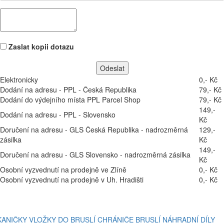
Zaslat kopii dotazu
Elektronicky
0,- Kč
Dodání na adresu - PPL - Česká Republika
79,- Kč
Dodání do výdejního místa PPL Parcel Shop
79,- Kč
149,-
Dodání na adresu - PPL - Slovensko
Kč
Doručení na adresu - GLS Česká Republika - nadrozměrná
129,-
zásilka
Kč
149,-
Doručení na adresu - GLS Slovensko - nadrozměrná zásilka
Kč
Osobní vyzvednutí na prodejně ve Zlíně
0,- Kč
Osobní vyzvednutí na prodejně v Uh. Hradišti
0,- Kč
KANIČKY
VLOŽKY DO BRUSLÍ
CHRÁNIČE BRUSLÍ
NÁHRADNÍ DÍLY