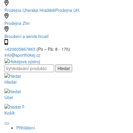
Prodejna Uherské Hradiště
Prodejna UH
Prodejna Zlín
Broušení a servis bruslí
+420605867863
(Po – Pá: 8 - 17h)
info@sporthokej.cz
Hledat
Účet
0
Košík
Přihlášení