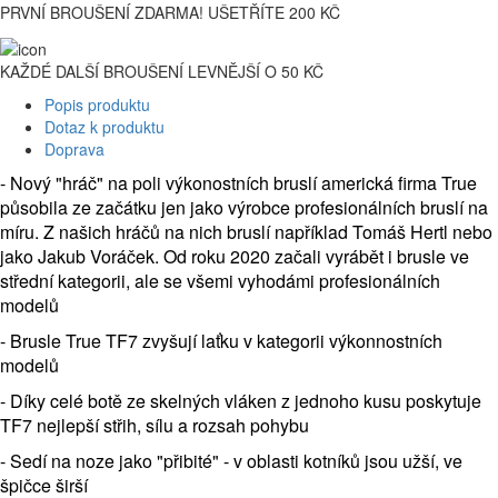
PRVNÍ BROUŠENÍ ZDARMA! UŠETŘÍTE 200 KČ
KAŽDÉ DALŠÍ BROUŠENÍ LEVNĚJŠÍ O 50 KČ
Popis produktu
Dotaz k produktu
Doprava
- Nový "hráč" na poli výkonostních bruslí americká firma True
působila ze začátku jen jako výrobce profesionálních bruslí na
míru. Z našich hráčů na nich bruslí například Tomáš Hertl nebo
jako Jakub Voráček. Od roku 2020 začali vyrábět i brusle ve
střední kategorii, ale se všemi vyhodámi profesionálních
modelů
-
Brusle True TF7 zvyšují laťku v kategorii výkonnostních
modelů
- Díky celé botě ze skelných vláken z jednoho kusu poskytuje
TF7 nejlepší střih, sílu a rozsah pohybu
- Sedí na noze jako "přibité" - v oblasti kotníků jsou užší, ve
špičce širší