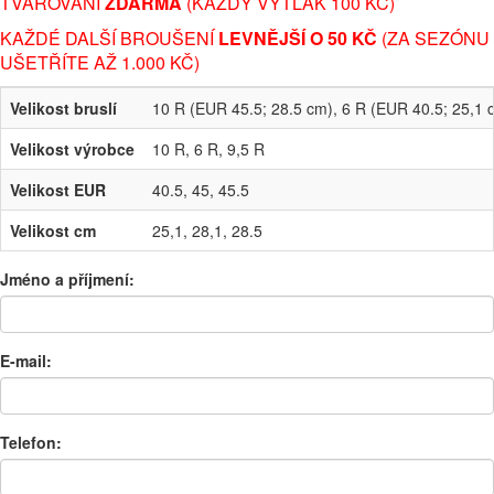
TVAROVÁNÍ
ZDARMA
(KAŽDÝ VÝTLAK 100 KČ)
KAŽDÉ DALŠÍ BROUŠENÍ
LEVNĚJŠÍ O 50 KČ
(ZA SEZÓNU
UŠETŘÍTE AŽ 1.000 KČ)
Velikost bruslí
10 R (EUR 45.5; 28.5 cm), 6 R (EUR 40.5; 25,1 
Velikost výrobce
10 R, 6 R, 9,5 R
Velikost EUR
40.5, 45, 45.5
Velikost cm
25,1, 28,1, 28.5
Jméno a příjmení:
E-mail:
Telefon: