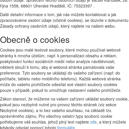
října 1558, 68601 Uherské Hradiště, IČ: 75323397 .
Další detailní informace o tom, jak nás můžete kontaktovat a jak
zpracováváme osobní údaje (včetně cookies), se dozvíte v dokumentu
Zásady ochrany osobních údajů, který najdete na našem webu.
Obecně o cookies
Cookies jsou malé textové soubory, které mohou používat webové
stránky k mnoha účelům, např. k personalizaci obsahu a reklam,
poskytování funkcí sociálních médií nebo analýze návštěvnosti,
některé slouží k tomu, aby si webová stránka pamatovala vaše
preference. Tyto soubory se ukládají do vašeho zařízení (např. do
počítače, tabletu nebo mobilního telefonu). Každá webová stránka
může do vašeho prohlížeče odesílat své vlastní soubory cookies
pouze v případě, pokud to umožňuje nastavení vašeho prohlížeče.
Zákon stanoví, že můžeme na vašem zařízení ukládat soubory cookie,
pokud jsou nezbytně nutné pro provoz těchto stránek (viz sekce
Nezbytné cookies), a to bez vašeho souhlasu, na základě tzv.
oprávněného zájmu. Pro všechny ostatní typy souborů cookie
potřebujeme váš souhlas, jehož plný text najdete
zde
, a který můžete
kdykoliv odvolat pomocí tohoto
formuláře
.