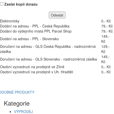
Zaslat kopii dotazu
Elektronicky
0,- Kč
Dodání na adresu - PPL - Česká Republika
79,- Kč
Dodání do výdejního místa PPL Parcel Shop
79,- Kč
149,-
Dodání na adresu - PPL - Slovensko
Kč
Doručení na adresu - GLS Česká Republika - nadrozměrná
129,-
zásilka
Kč
149,-
Doručení na adresu - GLS Slovensko - nadrozměrná zásilka
Kč
Osobní vyzvednutí na prodejně ve Zlíně
0,- Kč
Osobní vyzvednutí na prodejně v Uh. Hradišti
0,- Kč
ODOBNÉ PRODUKTY
Kategorie
VÝPRODEJ