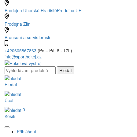
Prodejna Uherské Hradiště
Prodejna UH
Prodejna Zlín
Broušení a servis bruslí
+420605867863
(Po – Pá: 8 - 17h)
info@sporthokej.cz
Hledat
Účet
0
Košík
Přihlášení