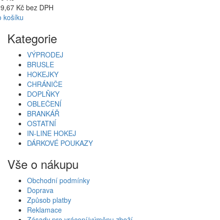
9,67 Kč bez DPH
 košíku
Kategorie
VÝPRODEJ
BRUSLE
HOKEJKY
CHRÁNIČE
DOPLŇKY
OBLEČENÍ
BRANKÁŘ
OSTATNÍ
IN-LINE HOKEJ
DÁRKOVÉ POUKAZY
Vše o nákupu
Obchodní podmínky
Doprava
Způsob platby
Reklamace
Zásady pro vrácení/výměnu zboží