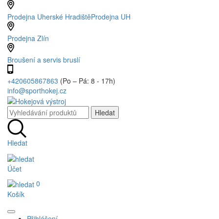
Prodejna Uherské Hradiště
Prodejna UH
Prodejna Zlín
Broušení a servis bruslí
+420605867863
(Po – Pá: 8 - 17h)
info@sporthokej.cz
Hledat
Účet
0
Košík
Přihlášení