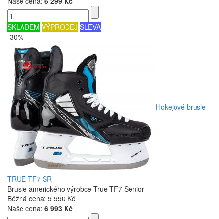
Naše cena:
6 299 Kč
SKLADEM
VÝPRODEJ
SLEVA
-30%
Hokejové brusle
TRUE TF7 SR
Brusle amerického výrobce True TF7 Senior
Běžná cena:
9 990 Kč
Naše cena:
6 993 Kč