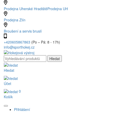
Prodejna Uherské Hradiště
Prodejna UH
Prodejna Zlín
Broušení a servis bruslí
+420605867863
(Po – Pá: 8 - 17h)
info@sporthokej.cz
Hledat
Účet
0
Košík
Přihlášení