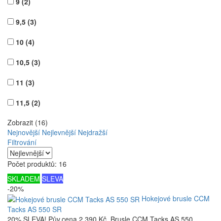
9
(2)
9,5
(3)
10
(4)
10,5
(3)
11
(3)
11,5
(2)
Zobrazit (16)
Nejnovější
Nejlevnější
Nejdražší
Filtrování
Počet produktů: 16
SKLADEM
SLEVA
-20%
Hokejové brusle CCM
Tacks AS 550 SR
20% SLEVA! Pův.cena 2.390 Kč. Brusle CCM Tacks AS 550