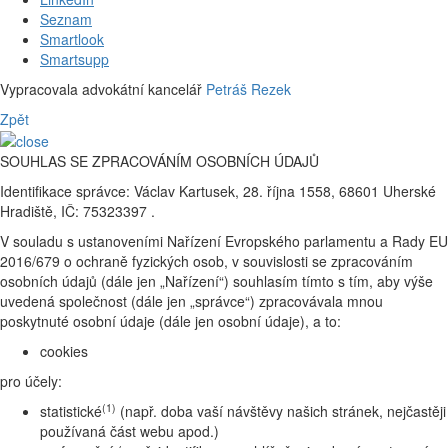
Seznam
Smartlook
Smartsupp
Vypracovala advokátní kancelář
Petráš Rezek
Zpět
SOUHLAS SE ZPRACOVÁNÍM OSOBNÍCH ÚDAJŮ
Identifikace správce: Václav Kartusek, 28. října 1558, 68601 Uherské
Hradiště, IČ: 75323397 .
V souladu s ustanoveními Nařízení Evropského parlamentu a Rady EU
2016/679 o ochraně fyzických osob, v souvislosti se zpracováním
osobních údajů (dále jen „Nařízení“) souhlasím tímto s tím, aby výše
uvedená společnost (dále jen „správce“) zpracovávala mnou
poskytnuté osobní údaje (dále jen osobní údaje), a to:
cookies
pro účely:
(1)
statistické
(např. doba vaší návštěvy našich stránek, nejčastěji
používaná část webu apod.)