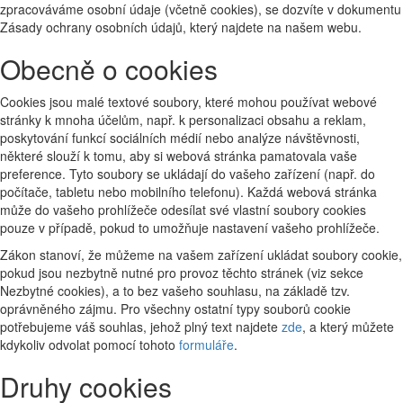
zpracováváme osobní údaje (včetně cookies), se dozvíte v dokumentu
Zásady ochrany osobních údajů, který najdete na našem webu.
Obecně o cookies
Cookies jsou malé textové soubory, které mohou používat webové
stránky k mnoha účelům, např. k personalizaci obsahu a reklam,
poskytování funkcí sociálních médií nebo analýze návštěvnosti,
některé slouží k tomu, aby si webová stránka pamatovala vaše
preference. Tyto soubory se ukládají do vašeho zařízení (např. do
počítače, tabletu nebo mobilního telefonu). Každá webová stránka
může do vašeho prohlížeče odesílat své vlastní soubory cookies
pouze v případě, pokud to umožňuje nastavení vašeho prohlížeče.
Zákon stanoví, že můžeme na vašem zařízení ukládat soubory cookie,
pokud jsou nezbytně nutné pro provoz těchto stránek (viz sekce
Nezbytné cookies), a to bez vašeho souhlasu, na základě tzv.
oprávněného zájmu. Pro všechny ostatní typy souborů cookie
potřebujeme váš souhlas, jehož plný text najdete
zde
, a který můžete
kdykoliv odvolat pomocí tohoto
formuláře
.
Druhy cookies