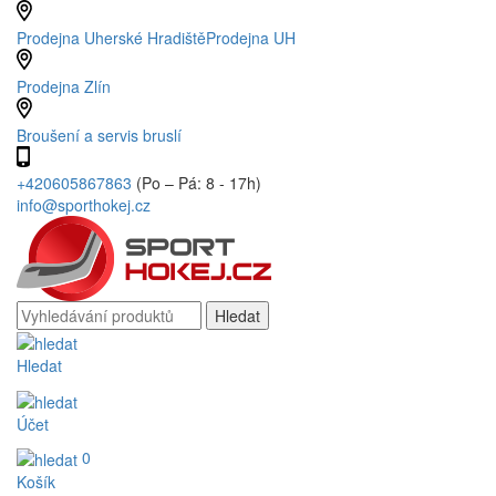
Prodejna Uherské Hradiště
Prodejna UH
Prodejna Zlín
Broušení a servis bruslí
+420605867863
(Po – Pá: 8 - 17h)
info@sporthokej.cz
Hledat
Účet
0
Košík