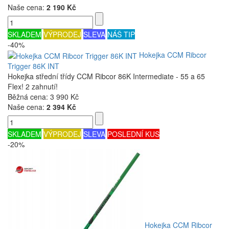
Naše cena:
2 190 Kč
SKLADEM
VÝPRODEJ
SLEVA
NÁŠ TIP
-40%
Hokejka CCM Ribcor
Trigger 86K INT
Hokejka střední třídy CCM Ribcor 86K Intermediate - 55 a 65
Flex! 2 zahnutí!
Běžná cena:
3 990 Kč
Naše cena:
2 394 Kč
SKLADEM
VÝPRODEJ
SLEVA
POSLEDNÍ KUS
-20%
Hokejka CCM Ribcor