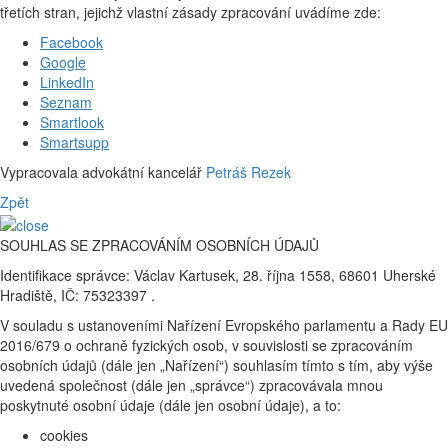
třetích stran, jejichž vlastní zásady zpracování uvádíme zde:
Facebook
Google
LinkedIn
Seznam
Smartlook
Smartsupp
Vypracovala advokátní kancelář
Petráš Rezek
Zpět
SOUHLAS SE ZPRACOVÁNÍM OSOBNÍCH ÚDAJŮ
Identifikace správce: Václav Kartusek, 28. října 1558, 68601 Uherské
Hradiště, IČ: 75323397 .
V souladu s ustanoveními Nařízení Evropského parlamentu a Rady EU
2016/679 o ochraně fyzických osob, v souvislosti se zpracováním
osobních údajů (dále jen „Nařízení“) souhlasím tímto s tím, aby výše
uvedená společnost (dále jen „správce“) zpracovávala mnou
poskytnuté osobní údaje (dále jen osobní údaje), a to:
cookies