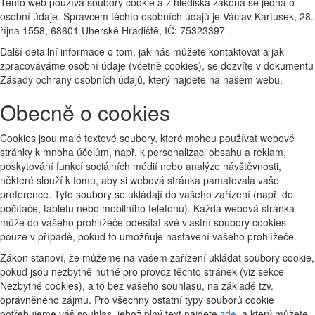
Tento web používá soubory cookie a z hlediska zákona se jedná o
osobní údaje. Správcem těchto osobních údajů je Václav Kartusek, 28.
října 1558, 68601 Uherské Hradiště, IČ: 75323397 .
Další detailní informace o tom, jak nás můžete kontaktovat a jak
zpracováváme osobní údaje (včetně cookies), se dozvíte v dokumentu
Zásady ochrany osobních údajů, který najdete na našem webu.
Obecně o cookies
Cookies jsou malé textové soubory, které mohou používat webové
stránky k mnoha účelům, např. k personalizaci obsahu a reklam,
poskytování funkcí sociálních médií nebo analýze návštěvnosti,
některé slouží k tomu, aby si webová stránka pamatovala vaše
preference. Tyto soubory se ukládají do vašeho zařízení (např. do
počítače, tabletu nebo mobilního telefonu). Každá webová stránka
může do vašeho prohlížeče odesílat své vlastní soubory cookies
pouze v případě, pokud to umožňuje nastavení vašeho prohlížeče.
Zákon stanoví, že můžeme na vašem zařízení ukládat soubory cookie,
pokud jsou nezbytně nutné pro provoz těchto stránek (viz sekce
Nezbytné cookies), a to bez vašeho souhlasu, na základě tzv.
oprávněného zájmu. Pro všechny ostatní typy souborů cookie
potřebujeme váš souhlas, jehož plný text najdete
zde
, a který můžete