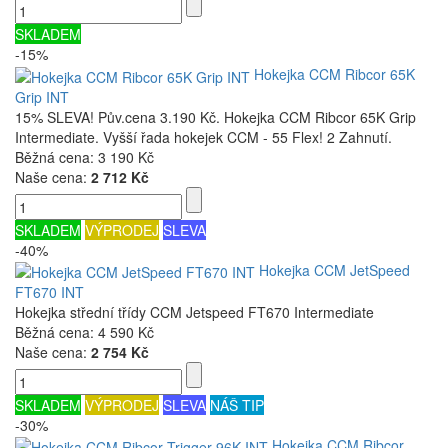
SKLADEM
-15%
Hokejka CCM Ribcor 65K
Grip INT
15% SLEVA! Pův.cena 3.190 Kč. Hokejka CCM Ribcor 65K Grip
Intermediate. Vyšší řada hokejek CCM - 55 Flex! 2 Zahnutí.
Běžná cena:
3 190 Kč
Naše cena:
2 712 Kč
SKLADEM
VÝPRODEJ
SLEVA
-40%
Hokejka CCM JetSpeed
FT670 INT
Hokejka střední třídy CCM Jetspeed FT670 Intermediate
Běžná cena:
4 590 Kč
Naše cena:
2 754 Kč
SKLADEM
VÝPRODEJ
SLEVA
NÁŠ TIP
-30%
Hokejka CCM Ribcor