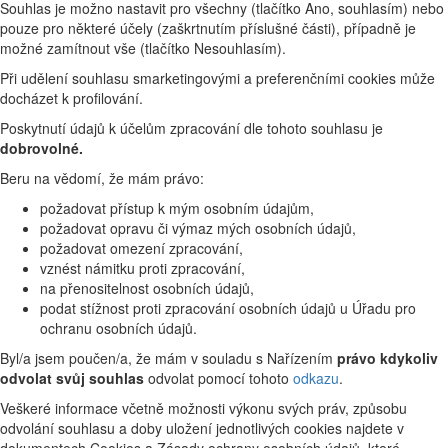
Souhlas je možno nastavit pro všechny (tlačítko Ano, souhlasím) nebo
pouze pro některé účely (zaškrtnutím příslušné části), případně je
možné zamítnout vše (tlačítko Nesouhlasím).
Při udělení souhlasu smarketingovými a preferenčními cookies může
docházet k profilování.
Poskytnutí údajů k účelům zpracování dle tohoto souhlasu je
dobrovolné.
Beru na vědomí, že mám právo:
požadovat přístup k mým osobním údajům,
požadovat opravu či výmaz mých osobních údajů,
požadovat omezení zpracování,
vznést námitku proti zpracování,
na přenositelnost osobních údajů,
podat stížnost proti zpracování osobních údajů u Úřadu pro
ochranu osobních údajů.
Byl/a jsem poučen/a, že mám v souladu s Nařízením
právo kdykoliv
odvolat svůj souhlas
odvolat pomocí tohoto
odkazu
.
Veškeré informace včetně možnosti výkonu svých práv, způsobu
odvolání souhlasu a doby uložení jednotlivých cookies najdete v
dokumentech Cookies a Zásady ochrany osobních údajů, které