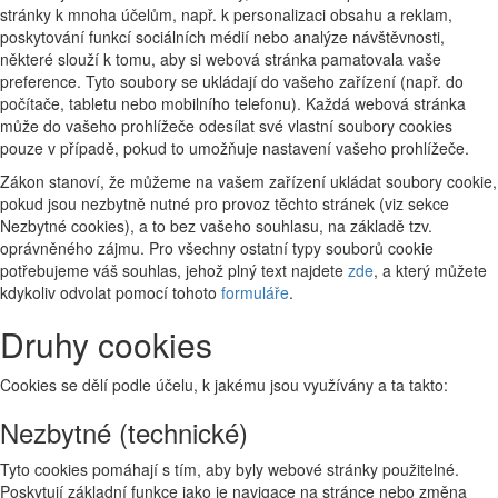
stránky k mnoha účelům, např. k personalizaci obsahu a reklam,
poskytování funkcí sociálních médií nebo analýze návštěvnosti,
některé slouží k tomu, aby si webová stránka pamatovala vaše
preference. Tyto soubory se ukládají do vašeho zařízení (např. do
počítače, tabletu nebo mobilního telefonu). Každá webová stránka
může do vašeho prohlížeče odesílat své vlastní soubory cookies
pouze v případě, pokud to umožňuje nastavení vašeho prohlížeče.
Zákon stanoví, že můžeme na vašem zařízení ukládat soubory cookie,
pokud jsou nezbytně nutné pro provoz těchto stránek (viz sekce
Nezbytné cookies), a to bez vašeho souhlasu, na základě tzv.
oprávněného zájmu. Pro všechny ostatní typy souborů cookie
potřebujeme váš souhlas, jehož plný text najdete
zde
, a který můžete
kdykoliv odvolat pomocí tohoto
formuláře
.
Druhy cookies
Cookies se dělí podle účelu, k jakému jsou využívány a ta takto:
Nezbytné (technické)
Tyto cookies pomáhají s tím, aby byly webové stránky použitelné.
Poskytují základní funkce jako je navigace na stránce nebo změna