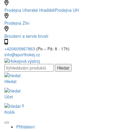
Prodejna Uherské Hradiště
Prodejna UH
Prodejna Zlín
Broušení a servis bruslí
+420605867863
(Po – Pá: 8 - 17h)
info@sporthokej.cz
Hledat
Účet
0
Košík
Přihlášení