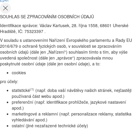
SOUHLAS SE ZPRACOVÁNÍM OSOBNÍCH ÚDAJŮ
Identifikace správce: Václav Kartusek, 28. října 1558, 68601 Uherské
Hradiště, IČ: 75323397 .
V souladu s ustanoveními Nařízení Evropského parlamentu a Rady EU
2016/679 o ochraně fyzických osob, v souvislosti se zpracováním
osobních údajů (dále jen „Nařízení“) souhlasím tímto s tím, aby výše
uvedená společnost (dále jen „správce“) zpracovávala mnou
poskytnuté osobní údaje (dále jen osobní údaje), a to:
cookies
pro účely:
(1)
statistické
(např. doba vaší návštěvy našich stránek, nejčastěji
používaná část webu apod.)
preferenční (např. identifikace prohlížeče, jazykové nastavení
apod.)
marketingové a reklamní (např. personalizace reklamy, statistika
vyhledávání apod.)
ostatní (jiné nezařazené technické účely)