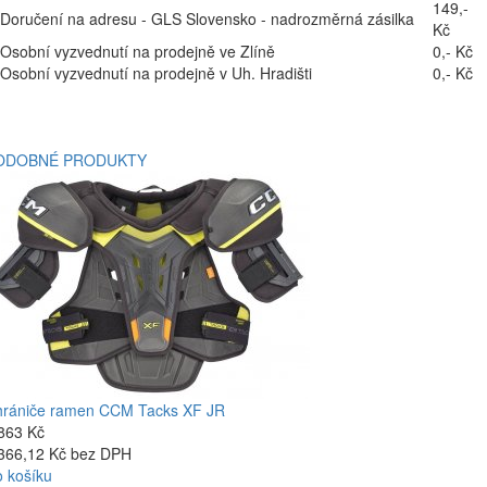
149,-
Doručení na adresu - GLS Slovensko - nadrozměrná zásilka
Kč
Osobní vyzvednutí na prodejně ve Zlíně
0,- Kč
Osobní vyzvednutí na prodejně v Uh. Hradišti
0,- Kč
ODOBNÉ PRODUKTY
rániče ramen CCM Tacks XF JR
863 Kč
366,12 Kč bez DPH
 košíku