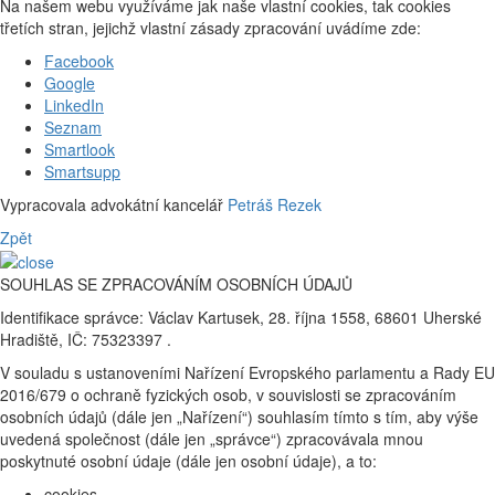
Na našem webu využíváme jak naše vlastní cookies, tak cookies
třetích stran, jejichž vlastní zásady zpracování uvádíme zde:
Facebook
Google
LinkedIn
Seznam
Smartlook
Smartsupp
Vypracovala advokátní kancelář
Petráš Rezek
Zpět
SOUHLAS SE ZPRACOVÁNÍM OSOBNÍCH ÚDAJŮ
Identifikace správce: Václav Kartusek, 28. října 1558, 68601 Uherské
Hradiště, IČ: 75323397 .
V souladu s ustanoveními Nařízení Evropského parlamentu a Rady EU
2016/679 o ochraně fyzických osob, v souvislosti se zpracováním
osobních údajů (dále jen „Nařízení“) souhlasím tímto s tím, aby výše
uvedená společnost (dále jen „správce“) zpracovávala mnou
poskytnuté osobní údaje (dále jen osobní údaje), a to:
cookies