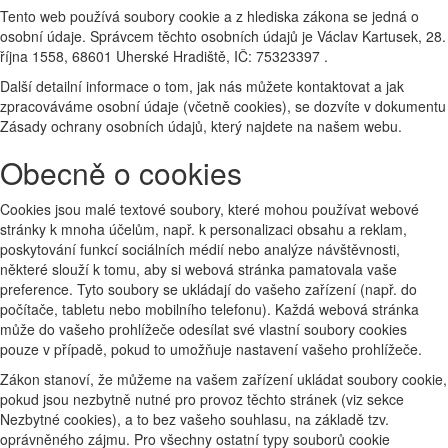
Tento web používá soubory cookie a z hlediska zákona se jedná o
osobní údaje. Správcem těchto osobních údajů je Václav Kartusek, 28.
října 1558, 68601 Uherské Hradiště, IČ: 75323397 .
Další detailní informace o tom, jak nás můžete kontaktovat a jak
zpracováváme osobní údaje (včetně cookies), se dozvíte v dokumentu
Zásady ochrany osobních údajů, který najdete na našem webu.
Obecně o cookies
Cookies jsou malé textové soubory, které mohou používat webové
stránky k mnoha účelům, např. k personalizaci obsahu a reklam,
poskytování funkcí sociálních médií nebo analýze návštěvnosti,
některé slouží k tomu, aby si webová stránka pamatovala vaše
preference. Tyto soubory se ukládají do vašeho zařízení (např. do
počítače, tabletu nebo mobilního telefonu). Každá webová stránka
může do vašeho prohlížeče odesílat své vlastní soubory cookies
pouze v případě, pokud to umožňuje nastavení vašeho prohlížeče.
Zákon stanoví, že můžeme na vašem zařízení ukládat soubory cookie,
pokud jsou nezbytně nutné pro provoz těchto stránek (viz sekce
Nezbytné cookies), a to bez vašeho souhlasu, na základě tzv.
oprávněného zájmu. Pro všechny ostatní typy souborů cookie