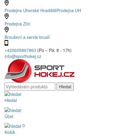
Prodejna Uherské Hradiště
Prodejna UH
Prodejna Zlín
Broušení a servis bruslí
+420605867863
(Po – Pá: 8 - 17h)
info@sporthokej.cz
Hledat
Účet
0
Košík