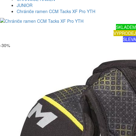
JUNIOR
Chrániče ramen CCM Tacks XF Pro YTH
SKLADEM
VÝPRODEJ
SLEVA
-30%