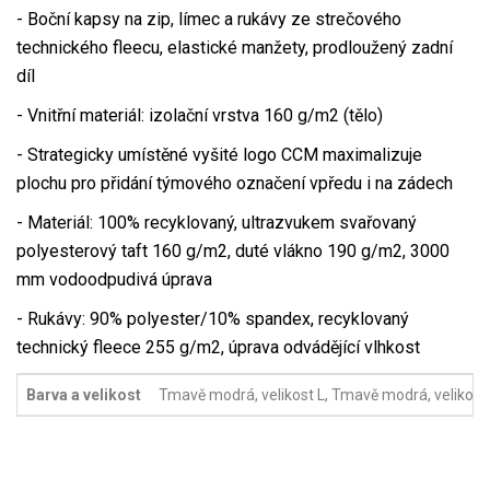
- Boční kapsy na zip, límec a rukávy ze strečového
technického fleecu, elastické manžety, prodloužený zadní
díl
- Vnitřní materiál: izolační vrstva 160 g/m2 (tělo)
- Strategicky umístěné vyšité logo CCM maximalizuje
plochu pro přidání týmového označení vpředu i na zádech
- Materiál: 100% recyklovaný, ultrazvukem svařovaný
polyesterový taft 160 g/m2, duté vlákno 190 g/m2, 3000
mm vodoodpudivá úprava
- Rukávy: 90% polyester/10% spandex, recyklovaný
technický fleece 255 g/m2, úprava odvádějící vlhkost
Barva a velikost
Tmavě modrá, velikost L, Tmavě modrá, velikost