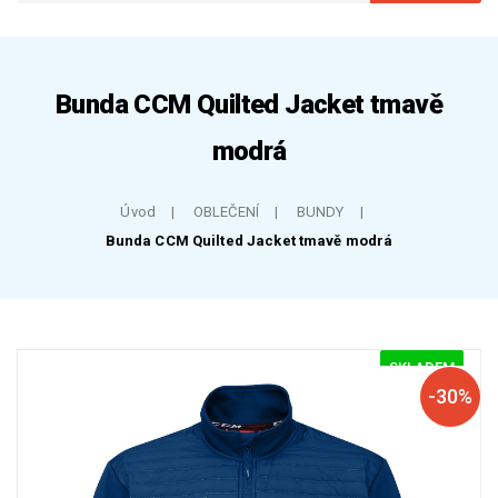
Bunda CCM Quilted Jacket tmavě
modrá
Úvod
OBLEČENÍ
BUNDY
Bunda CCM Quilted Jacket tmavě modrá
SKLADEM
-30%
SLEVA
NÁŠ TIP