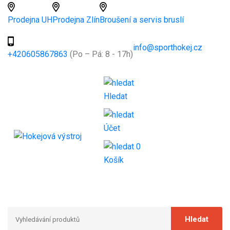
Prodejna UH
Prodejna Zlín
Broušení a servis bruslí
info@sporthokej.cz
+420605867863
(Po – Pá: 8 - 17h)
Hledat
Účet
0
Košík