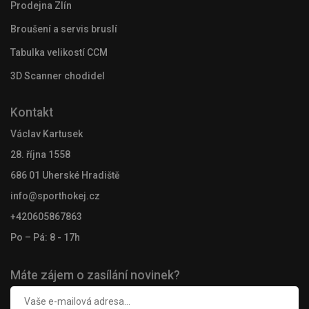
Prodejna Zlín
Broušení a servis bruslí
Tabulka velikostí CCM
3D Scanner chodidel
Kontakt
Václav Kartusek
28. října 1558
686 01 Uherské Hradiště
info@sporthokej.cz
+420605867863
Po – Pá: 8 - 17h
Máte zájem o zasílání novinek?