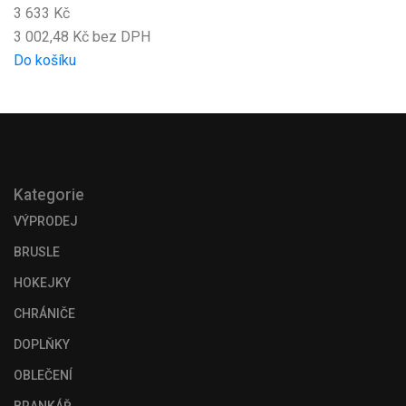
3 633 Kč
3 002,48 Kč bez DPH
Do košíku
Kategorie
VÝPRODEJ
BRUSLE
HOKEJKY
CHRÁNIČE
DOPLŇKY
OBLEČENÍ