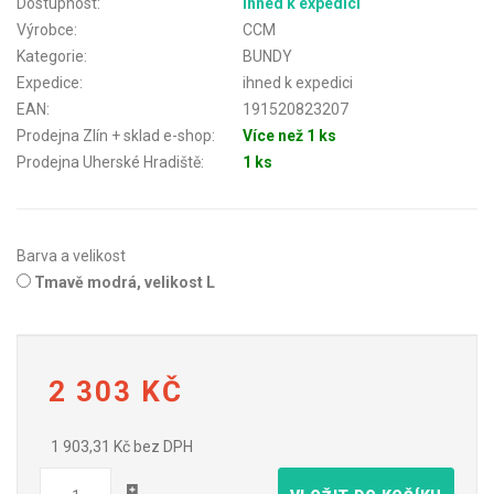
Dostupnost:
ihned k expedici
Výrobce:
CCM
Kategorie:
BUNDY
Expedice:
ihned k expedici
EAN:
191520823207
Prodejna Zlín + sklad e-shop:
Více než 1 ks
Prodejna Uherské Hradiště:
1 ks
Barva a velikost
Tmavě modrá, velikost L
2 303 KČ
1 903,31 Kč bez DPH