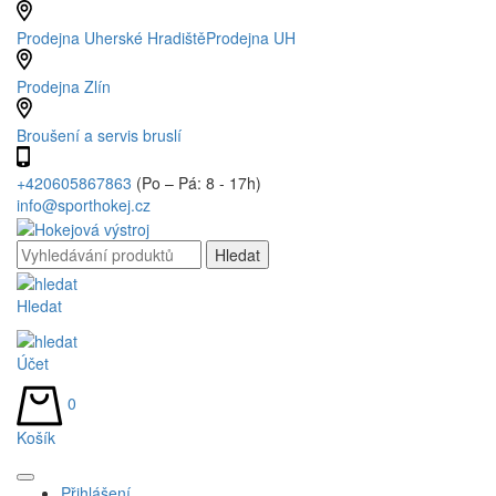
Prodejna Uherské Hradiště
Prodejna UH
Prodejna Zlín
Broušení a servis bruslí
+420605867863
(Po – Pá: 8 - 17h)
info@sporthokej.cz
Hledat
Účet
0
Košík
Přihlášení