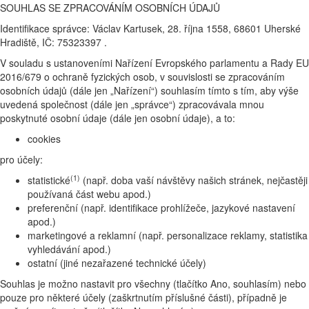
SOUHLAS SE ZPRACOVÁNÍM OSOBNÍCH ÚDAJŮ
Identifikace správce: Václav Kartusek, 28. října 1558, 68601 Uherské
Hradiště, IČ: 75323397 .
V souladu s ustanoveními Nařízení Evropského parlamentu a Rady EU
2016/679 o ochraně fyzických osob, v souvislosti se zpracováním
osobních údajů (dále jen „Nařízení“) souhlasím tímto s tím, aby výše
uvedená společnost (dále jen „správce“) zpracovávala mnou
poskytnuté osobní údaje (dále jen osobní údaje), a to:
cookies
pro účely:
(1)
statistické
(např. doba vaší návštěvy našich stránek, nejčastěji
používaná část webu apod.)
preferenční (např. identifikace prohlížeče, jazykové nastavení
apod.)
marketingové a reklamní (např. personalizace reklamy, statistika
vyhledávání apod.)
ostatní (jiné nezařazené technické účely)
Souhlas je možno nastavit pro všechny (tlačítko Ano, souhlasím) nebo
pouze pro některé účely (zaškrtnutím příslušné části), případně je