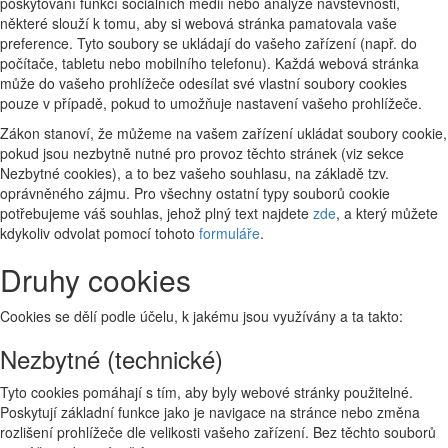
poskytování funkcí sociálních médií nebo analýze návštěvnosti,
některé slouží k tomu, aby si webová stránka pamatovala vaše
preference. Tyto soubory se ukládají do vašeho zařízení (např. do
počítače, tabletu nebo mobilního telefonu). Každá webová stránka
může do vašeho prohlížeče odesílat své vlastní soubory cookies
pouze v případě, pokud to umožňuje nastavení vašeho prohlížeče.
Zákon stanoví, že můžeme na vašem zařízení ukládat soubory cookie,
pokud jsou nezbytně nutné pro provoz těchto stránek (viz sekce
Nezbytné cookies), a to bez vašeho souhlasu, na základě tzv.
oprávněného zájmu. Pro všechny ostatní typy souborů cookie
potřebujeme váš souhlas, jehož plný text najdete
zde
, a který můžete
kdykoliv odvolat pomocí tohoto
formuláře
.
Druhy cookies
Cookies se dělí podle účelu, k jakému jsou využívány a ta takto:
Nezbytné (technické)
Tyto cookies pomáhají s tím, aby byly webové stránky použitelné.
Poskytují základní funkce jako je navigace na stránce nebo změna
rozlišení prohlížeče dle velikosti vašeho zařízení. Bez těchto souborů