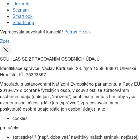
LinkedIn
Seznam
Smartlook
Smartsupp
Vypracovala advokátní kancelář
Petráš Rezek
Zpět
SOUHLAS SE ZPRACOVÁNÍM OSOBNÍCH ÚDAJŮ
Identifikace správce: Václav Kartusek, 28. října 1558, 68601 Uherské
Hradiště, IČ: 75323397 .
V souladu s ustanoveními Nařízení Evropského parlamentu a Rady EU
2016/679 o ochraně fyzických osob, v souvislosti se zpracováním
osobních údajů (dále jen „Nařízení“) souhlasím tímto s tím, aby výše
uvedená společnost (dále jen „správce“) zpracovávala mnou
poskytnuté osobní údaje (dále jen osobní údaje), a to:
cookies
pro účely:
(1)
statistické
(např. doba vaší návštěvy našich stránek, nejčastěji