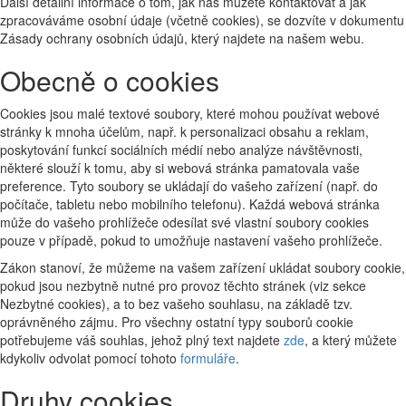
Další detailní informace o tom, jak nás můžete kontaktovat a jak
zpracováváme osobní údaje (včetně cookies), se dozvíte v dokumentu
Zásady ochrany osobních údajů, který najdete na našem webu.
Obecně o cookies
Cookies jsou malé textové soubory, které mohou používat webové
stránky k mnoha účelům, např. k personalizaci obsahu a reklam,
poskytování funkcí sociálních médií nebo analýze návštěvnosti,
některé slouží k tomu, aby si webová stránka pamatovala vaše
preference. Tyto soubory se ukládají do vašeho zařízení (např. do
počítače, tabletu nebo mobilního telefonu). Každá webová stránka
může do vašeho prohlížeče odesílat své vlastní soubory cookies
pouze v případě, pokud to umožňuje nastavení vašeho prohlížeče.
Zákon stanoví, že můžeme na vašem zařízení ukládat soubory cookie,
pokud jsou nezbytně nutné pro provoz těchto stránek (viz sekce
Nezbytné cookies), a to bez vašeho souhlasu, na základě tzv.
oprávněného zájmu. Pro všechny ostatní typy souborů cookie
potřebujeme váš souhlas, jehož plný text najdete
zde
, a který můžete
kdykoliv odvolat pomocí tohoto
formuláře
.
Druhy cookies