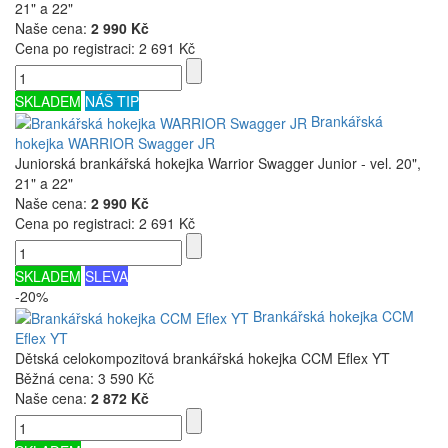
21" a 22"
Naše cena:
2 990 Kč
Cena po registraci:
2 691 Kč
SKLADEM
NÁŠ TIP
Brankářská
hokejka WARRIOR Swagger JR
Juniorská brankářská hokejka Warrior Swagger Junior - vel. 20",
21" a 22"
Naše cena:
2 990 Kč
Cena po registraci:
2 691 Kč
SKLADEM
SLEVA
-20%
Brankářská hokejka CCM
Eflex YT
Dětská celokompozitová brankářská hokejka CCM Eflex YT
Běžná cena:
3 590 Kč
Naše cena:
2 872 Kč