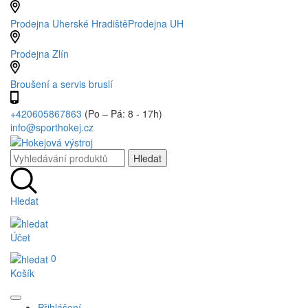
Prodejna Uherské Hradiště
Prodejna UH
Prodejna Zlín
Broušení a servis bruslí
+420605867863
(Po – Pá: 8 - 17h)
info@sporthokej.cz
Hledat
Účet
0
Košík
Přihlášení