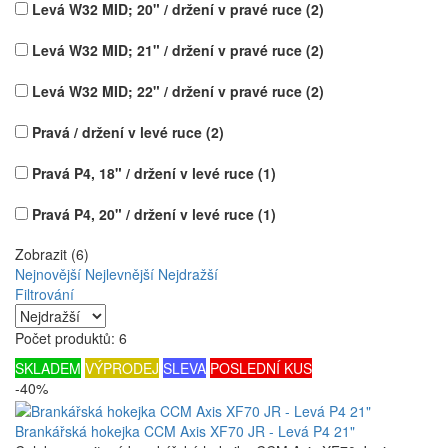
Levá W32 MID; 20" / držení v pravé ruce
(2)
Levá W32 MID; 21" / držení v pravé ruce
(2)
Levá W32 MID; 22" / držení v pravé ruce
(2)
Pravá / držení v levé ruce
(2)
Pravá P4, 18" / držení v levé ruce
(1)
Pravá P4, 20" / držení v levé ruce
(1)
Zobrazit (6)
Nejnovější
Nejlevnější
Nejdražší
Filtrování
Počet produktů: 6
SKLADEM
VÝPRODEJ
SLEVA
POSLEDNÍ KUS
-40%
Brankářská hokejka CCM Axis XF70 JR - Levá P4 21"