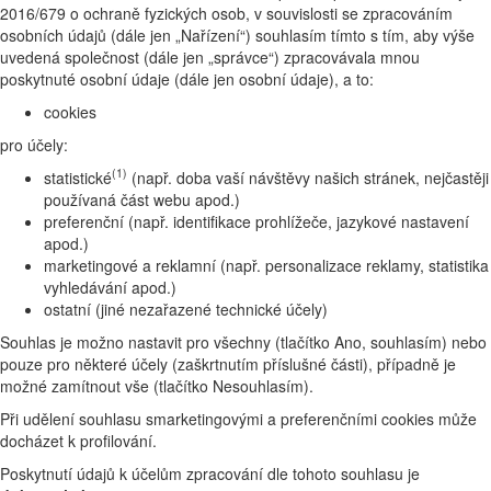
2016/679 o ochraně fyzických osob, v souvislosti se zpracováním
osobních údajů (dále jen „Nařízení“) souhlasím tímto s tím, aby výše
uvedená společnost (dále jen „správce“) zpracovávala mnou
poskytnuté osobní údaje (dále jen osobní údaje), a to:
cookies
pro účely:
(1)
statistické
(např. doba vaší návštěvy našich stránek, nejčastěji
používaná část webu apod.)
preferenční (např. identifikace prohlížeče, jazykové nastavení
apod.)
marketingové a reklamní (např. personalizace reklamy, statistika
vyhledávání apod.)
ostatní (jiné nezařazené technické účely)
Souhlas je možno nastavit pro všechny (tlačítko Ano, souhlasím) nebo
pouze pro některé účely (zaškrtnutím příslušné části), případně je
možné zamítnout vše (tlačítko Nesouhlasím).
Při udělení souhlasu smarketingovými a preferenčními cookies může
docházet k profilování.
Poskytnutí údajů k účelům zpracování dle tohoto souhlasu je