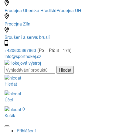
Prodejna Uherské Hradiště
Prodejna UH
Prodejna Zlín
Broušení a servis bruslí
+420605867863
(Po – Pá: 8 - 17h)
info@sporthokej.cz
Hledat
Účet
0
Košík
Přihlášení