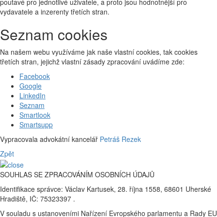
poutavé pro jednotlivé uživatele, a proto jsou hodnotnější pro
vydavatele a inzerenty třetích stran.
Seznam cookies
Na našem webu využíváme jak naše vlastní cookies, tak cookies
třetích stran, jejichž vlastní zásady zpracování uvádíme zde:
Facebook
Google
LinkedIn
Seznam
Smartlook
Smartsupp
Vypracovala advokátní kancelář
Petráš Rezek
Zpět
SOUHLAS SE ZPRACOVÁNÍM OSOBNÍCH ÚDAJŮ
Identifikace správce: Václav Kartusek, 28. října 1558, 68601 Uherské
Hradiště, IČ: 75323397 .
V souladu s ustanoveními Nařízení Evropského parlamentu a Rady EU