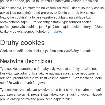
pouze v případě, pokud to umožňuje nastavení vašeho prohlížeče.
Zákon stanoví, že můžeme na vašem zařízení ukládat soubory cookie,
pokud jsou nezbytně nutné pro provoz těchto stránek (viz sekce
Nezbytné cookies), a to bez vašeho souhlasu, na základě tzv.
oprávněného zájmu. Pro všechny ostatní typy souborů cookie
potřebujeme váš souhlas, jehož plný text najdete
zde
, a který můžete
kdykoliv odvolat pomocí tohoto
formuláře
.
Druhy cookies
Cookies se dělí podle účelu, k jakému jsou využívány a ta takto:
Nezbytné (technické)
Tyto cookies pomáhají s tím, aby byly webové stránky použitelné.
Poskytují základní funkce jako je navigace na stránce nebo změna
rozlišení prohlížeče dle velikosti vašeho zařízení. Bez těchto souborů
nemůže web správně fungovat.
Tyto cookies lze blokovat (zakázat), ale část stránek se vám nemusí
zobrazovat správně, některé části dokonce nemusí fungovat. Návody
pro nejčastěji používané prohlížeče najdete zde: