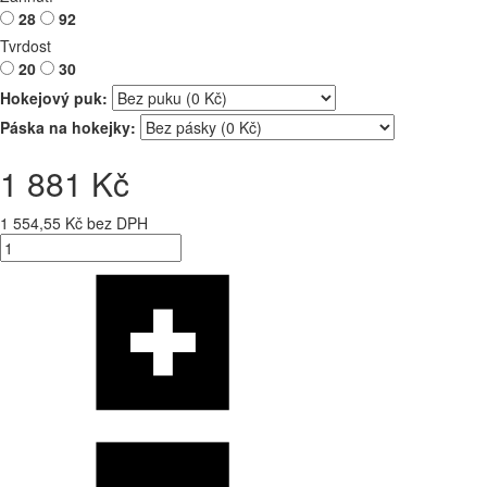
28
92
Tvrdost
20
30
Hokejový puk:
Páska na hokejky:
1 881 Kč
1 554,55 Kč bez DPH