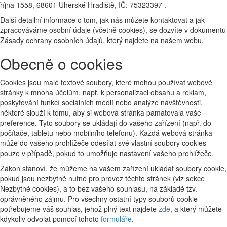
října 1558, 68601 Uherské Hradiště, IČ: 75323397 .
Další detailní informace o tom, jak nás můžete kontaktovat a jak
zpracováváme osobní údaje (včetně cookies), se dozvíte v dokumentu
Zásady ochrany osobních údajů, který najdete na našem webu.
Obecně o cookies
Cookies jsou malé textové soubory, které mohou používat webové
stránky k mnoha účelům, např. k personalizaci obsahu a reklam,
poskytování funkcí sociálních médií nebo analýze návštěvnosti,
některé slouží k tomu, aby si webová stránka pamatovala vaše
preference. Tyto soubory se ukládají do vašeho zařízení (např. do
počítače, tabletu nebo mobilního telefonu). Každá webová stránka
může do vašeho prohlížeče odesílat své vlastní soubory cookies
pouze v případě, pokud to umožňuje nastavení vašeho prohlížeče.
Zákon stanoví, že můžeme na vašem zařízení ukládat soubory cookie,
pokud jsou nezbytně nutné pro provoz těchto stránek (viz sekce
Nezbytné cookies), a to bez vašeho souhlasu, na základě tzv.
oprávněného zájmu. Pro všechny ostatní typy souborů cookie
potřebujeme váš souhlas, jehož plný text najdete
zde
, a který můžete
kdykoliv odvolat pomocí tohoto
formuláře
.