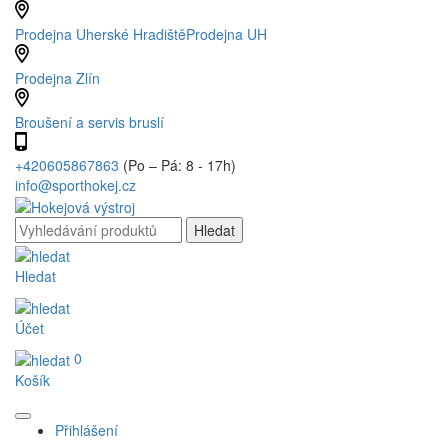
Prodejna Uherské Hradiště
Prodejna UH
Prodejna Zlín
Broušení a servis bruslí
+420605867863
(Po – Pá: 8 - 17h)
info@sporthokej.cz
Hledat
Účet
0
Košík
Přihlášení