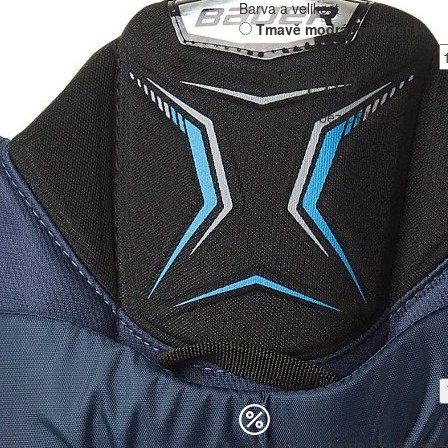
Barva a velikost
Tmavě modrá, velikost M
1 394 Kč
1 152,07 Kč bez DPH
Sleva 10% | původní cena
1 549