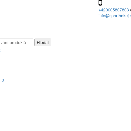
+420605867863
info@sporthokej.
0