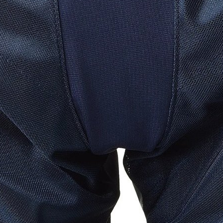
Kalhoty CCM Tacks XF JR černé
2 933 Kč
2 423,97 Kč bez DPH
Do košíku
Kalhoty CCM Tacks XF JR tmavě 
2 933 Kč
2 423,97 Kč bez DPH
Do košíku
Kalhoty CCM Jetspeed Pro JR čer
3 880 Kč
3 206,61 Kč bez DPH
Do košíku
Kalhoty CCM Jetspeed+ JR červen
4 590 Kč
3 793,39 Kč bez DPH
Do košíku