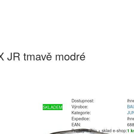
X JR tmavě modré
Dostupnost:
ihn
Výrobce:
BA
SKLADEM
Kategorie:
JU
Expedice:
ihn
EAN:
68
Prodejna Zlín + sklad e-shop:
1 k