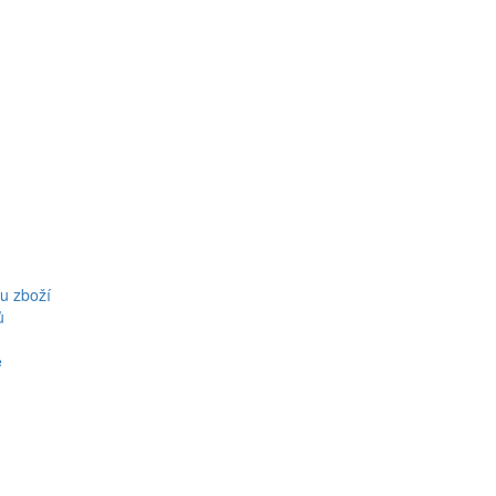
u zboží
ů
ě