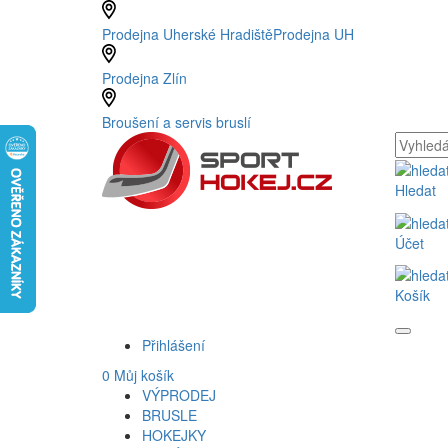
Prodejna Uherské Hradiště
Prodejna UH
Prodejna Zlín
Broušení a servis bruslí
Hledat
Účet
Košík
Přihlášení
0
Můj košík
VÝPRODEJ
BRUSLE
HOKEJKY