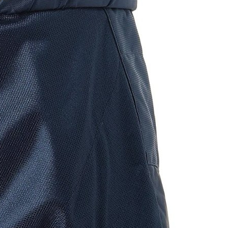
dré
ré