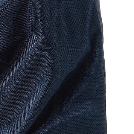
modré
né
é