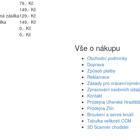
79,- Kč
149,- Kč
ná zásilka
129,- Kč
lka
149,- Kč
0,- Kč
0,- Kč
Vše o nákupu
Obchodní podmínky
Doprava
Způsob platby
Reklamace
Zásady pro vrácení/výměn
Zpracování osobních údaj
Kontakt
Prodejna Uherské Hradišt
Prodejna Zlín
Broušení a servis bruslí
Tabulka velikostí CCM
3D Scanner chodidel