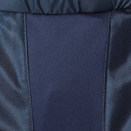
PODOBNÉ PRODUKTY
Kalhoty CCM Tacks+ JR tmavě mo
4 490 Kč
3 710,74 Kč bez DPH
Do košíku
Kalhoty CCM Tacks+ JR černé
4 490 Kč
3 710,74 Kč bez DPH
Do košíku
Kalhoty CCM Tacks JR tmavě mod
3 990 Kč
3 297,52 Kč bez DPH
Do košíku
Kalhoty CCM Tacks JR černé
3 990 Kč
3 297,52 Kč bez DPH
Do košíku