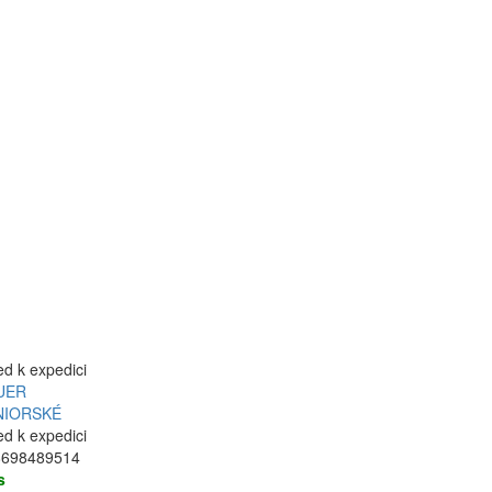
ed k expedici
UER
NIORSKÉ
ed k expedici
8698489514
s