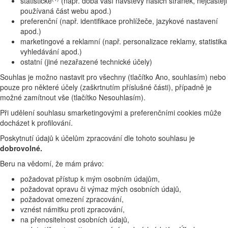
statistické
(např. doba vaší návštěvy našich stránek, nejčastěji
používaná část webu apod.)
preferenční (např. identifikace prohlížeče, jazykové nastavení
apod.)
marketingové a reklamní (např. personalizace reklamy, statistika
vyhledávání apod.)
ostatní (jiné nezařazené technické účely)
Souhlas je možno nastavit pro všechny (tlačítko Ano, souhlasím) nebo
pouze pro některé účely (zaškrtnutím příslušné části), případně je
možné zamítnout vše (tlačítko Nesouhlasím).
Při udělení souhlasu smarketingovými a preferenčními cookies může
docházet k profilování.
Poskytnutí údajů k účelům zpracování dle tohoto souhlasu je
dobrovolné.
Beru na vědomí, že mám právo:
požadovat přístup k mým osobním údajům,
požadovat opravu či výmaz mých osobních údajů,
požadovat omezení zpracování,
vznést námitku proti zpracování,
na přenositelnost osobních údajů,