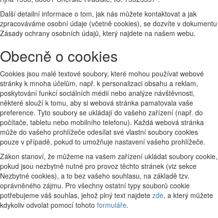
Další detailní informace o tom, jak nás můžete kontaktovat a jak
zpracováváme osobní údaje (včetně cookies), se dozvíte v dokumentu
Zásady ochrany osobních údajů, který najdete na našem webu.
Obecně o cookies
Cookies jsou malé textové soubory, které mohou používat webové
stránky k mnoha účelům, např. k personalizaci obsahu a reklam,
poskytování funkcí sociálních médií nebo analýze návštěvnosti,
některé slouží k tomu, aby si webová stránka pamatovala vaše
preference. Tyto soubory se ukládají do vašeho zařízení (např. do
počítače, tabletu nebo mobilního telefonu). Každá webová stránka
může do vašeho prohlížeče odesílat své vlastní soubory cookies
pouze v případě, pokud to umožňuje nastavení vašeho prohlížeče.
Zákon stanoví, že můžeme na vašem zařízení ukládat soubory cookie,
pokud jsou nezbytně nutné pro provoz těchto stránek (viz sekce
Nezbytné cookies), a to bez vašeho souhlasu, na základě tzv.
oprávněného zájmu. Pro všechny ostatní typy souborů cookie
potřebujeme váš souhlas, jehož plný text najdete
zde
, a který můžete
kdykoliv odvolat pomocí tohoto
formuláře
.