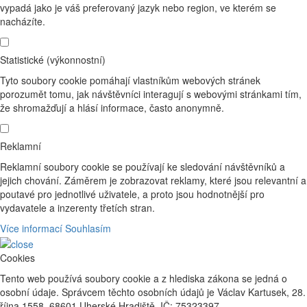
vypadá jako je váš preferovaný jazyk nebo region, ve kterém se
nacházíte.
Statistické (výkonnostní)
Tyto soubory cookie pomáhají vlastníkům webových stránek
porozumět tomu, jak návštěvníci interagují s webovými stránkami tím,
že shromažďují a hlásí informace, často anonymně.
Reklamní
Reklamní soubory cookie se používají ke sledování návštěvníků a
jejich chování. Záměrem je zobrazovat reklamy, které jsou relevantní a
poutavé pro jednotlivé uživatele, a proto jsou hodnotnější pro
vydavatele a inzerenty třetích stran.
Více informací
Souhlasím
Cookies
Tento web používá soubory cookie a z hlediska zákona se jedná o
osobní údaje. Správcem těchto osobních údajů je Václav Kartusek, 28.
října 1558, 68601 Uherské Hradiště, IČ: 75323397 .