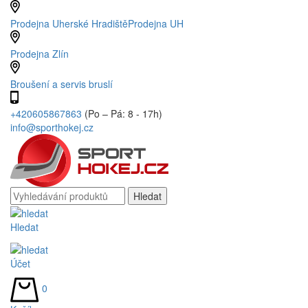
Prodejna Uherské Hradiště
Prodejna UH
Prodejna Zlín
Broušení a servis bruslí
+420605867863
(Po – Pá: 8 - 17h)
info@sporthokej.cz
Hledat
Účet
0