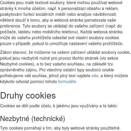
Cookies jsou malé textové soubory, které mohou používat webové
stránky k mnoha účelům, např. k personalizaci obsahu a reklam,
poskytování funkcí sociálních médií nebo analýze návštěvnosti,
některé slouží k tomu, aby si webová stránka pamatovala vaše
preference. Tyto soubory se ukládají do vašeho zařízení (např. do
počítače, tabletu nebo mobilního telefonu). Každá webová stránka
může do vašeho prohlížeče odesílat své vlastní soubory cookies
pouze v případě, pokud to umožňuje nastavení vašeho prohlížeče.
Zákon stanoví, že můžeme na vašem zařízení ukládat soubory cookie,
pokud jsou nezbytně nutné pro provoz těchto stránek (viz sekce
Nezbytné cookies), a to bez vašeho souhlasu, na základě tzv.
oprávněného zájmu. Pro všechny ostatní typy souborů cookie
potřebujeme váš souhlas, jehož plný text najdete
zde
, a který můžete
kdykoliv odvolat pomocí tohoto
formuláře
.
Druhy cookies
Cookies se dělí podle účelu, k jakému jsou využívány a ta takto:
Nezbytné (technické)
Tyto cookies pomáhají s tím, aby byly webové stránky použitelné.