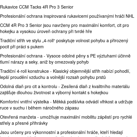
Rukavice CCM Tacks 4R Pro 3 Senior
Profesionální ochrana inspirovaná rukavicemi používanými hráči NHL
CCM 4R Pro 3 Senior jsou navrženy pro maximální komfort, cit pro
hokejku a vysokou úroveň ochrany při tvrdé hře
Tradiční střih ve stylu „4-roll“ poskytuje volnost pohybu a přirozený
pocit při práci s pukem
Profesionální ochrana - Vysoce odolné pěny s PE výztuhami účinně
tlumí nárazy a seky, aniž by omezovaly pohyb
Tradiční 4-roll konstrukce - Klasický objemnější střih nabízí pohodlí,
lepší proudění vzduchu a volnější rozsah pohybu prstů
Odolná dlaň pro cit a kontrolu - Zesílená dlaň z kvalitního materiálu
zajišťuje dlouhou životnost a výborný kontakt s hokejkou
Komfortní vnitřní výstelka - Měkká podšívka odvádí vlhkost a udržuje
ruce v suchu i během náročného zápasu
Otevřená manžeta - umožňuje maximální mobilitu zápěstí pro rychlé
střely a přesné přihrávky
Jsou určeny pro výkonnostní a profesionální hráče, kteří hledají