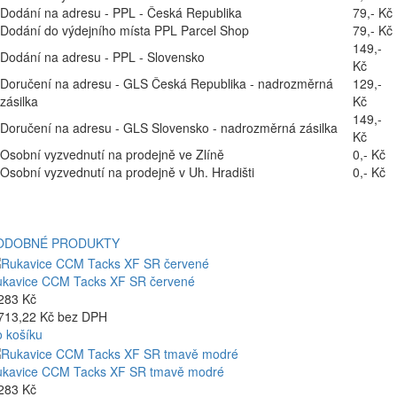
Dodání na adresu - PPL - Česká Republika
79,- Kč
Dodání do výdejního místa PPL Parcel Shop
79,- Kč
149,-
Dodání na adresu - PPL - Slovensko
Kč
Doručení na adresu - GLS Česká Republika - nadrozměrná
129,-
zásilka
Kč
149,-
Doručení na adresu - GLS Slovensko - nadrozměrná zásilka
Kč
Osobní vyzvednutí na prodejně ve Zlíně
0,- Kč
Osobní vyzvednutí na prodejně v Uh. Hradišti
0,- Kč
ODOBNÉ PRODUKTY
kavice CCM Tacks XF SR červené
283 Kč
713,22 Kč bez DPH
 košíku
kavice CCM Tacks XF SR tmavě modré
283 Kč