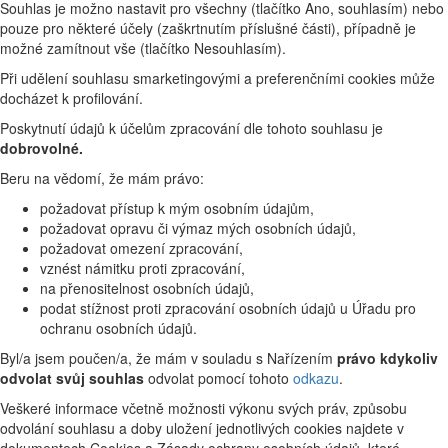
Souhlas je možno nastavit pro všechny (tlačítko Ano, souhlasím) nebo
pouze pro některé účely (zaškrtnutím příslušné části), případně je
možné zamítnout vše (tlačítko Nesouhlasím).
Při udělení souhlasu smarketingovými a preferenčními cookies může
docházet k profilování.
Poskytnutí údajů k účelům zpracování dle tohoto souhlasu je
dobrovolné.
Beru na vědomí, že mám právo:
požadovat přístup k mým osobním údajům,
požadovat opravu či výmaz mých osobních údajů,
požadovat omezení zpracování,
vznést námitku proti zpracování,
na přenositelnost osobních údajů,
podat stížnost proti zpracování osobních údajů u Úřadu pro
ochranu osobních údajů.
Byl/a jsem poučen/a, že mám v souladu s Nařízením
právo kdykoliv
odvolat svůj souhlas
odvolat pomocí tohoto
odkazu
.
Veškeré informace včetně možnosti výkonu svých práv, způsobu
odvolání souhlasu a doby uložení jednotlivých cookies najdete v
dokumentech Cookies a Zásady ochrany osobních údajů, které