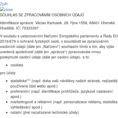
Zpět
SOUHLAS SE ZPRACOVÁNÍM OSOBNÍCH ÚDAJŮ
Identifikace správce: Václav Kartusek, 28. října 1558, 68601 Uherské
Hradiště, IČ: 75323397 .
V souladu s ustanoveními Nařízení Evropského parlamentu a Rady EU
2016/679 o ochraně fyzických osob, v souvislosti se zpracováním
osobních údajů (dále jen „Nařízení“) souhlasím tímto s tím, aby výše
uvedená společnost (dále jen „správce“) zpracovávala mnou
poskytnuté osobní údaje (dále jen osobní údaje), a to:
cookies
pro účely:
(1)
statistické
(např. doba vaší návštěvy našich stránek, nejčastěji
používaná část webu apod.)
preferenční (např. identifikace prohlížeče, jazykové nastavení
apod.)
marketingové a reklamní (např. personalizace reklamy, statistika
vyhledávání apod.)
ostatní (jiné nezařazené technické účely)