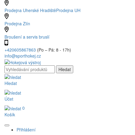
Prodejna Uherské Hradiště
Prodejna UH
Prodejna Zlín
Broušení a servis bruslí
+420605867863
(Po – Pá: 8 - 17h)
info@sporthokej.cz
Hledat
Účet
0
Košík
Přihlášení