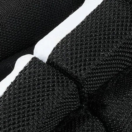
rno-bílé
o-oranžové
bílé
dro-červené