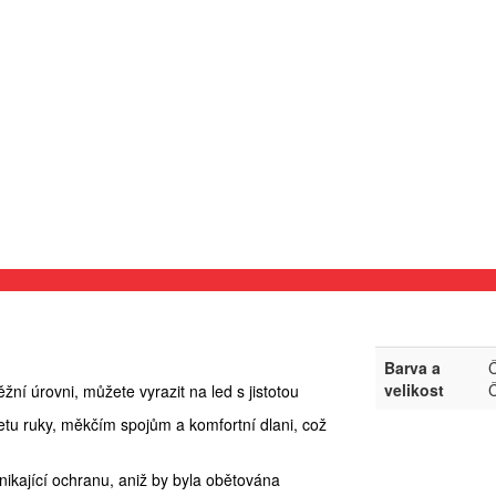
Barva a
Č
velikost
Č
í úrovni, můžete vyrazit na led s jistotou
tu ruky, měkčím spojům a komfortní dlani, což
ikající ochranu, aniž by byla obětována