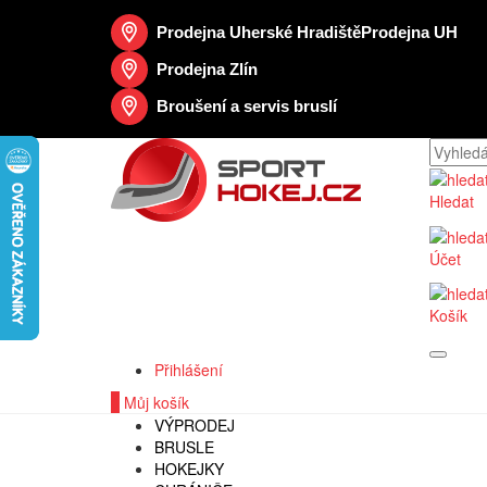
Prodejna Uherské Hradiště
Prodejna UH
Prodejna Zlín
Broušení a servis bruslí
Hledat
Účet
Košík
Přihlášení
0
Můj košík
VÝPRODEJ
BRUSLE
HOKEJKY