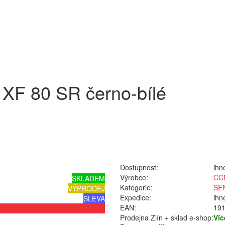
XF 80 SR černo-bílé
Dostupnost:
ihn
Výrobce:
CC
SKLADEM
Kategorie:
SE
VÝPRODEJ
Expedice:
ihn
SLEVA
EAN:
19
Prodejna Zlín + sklad e-shop:
Víc