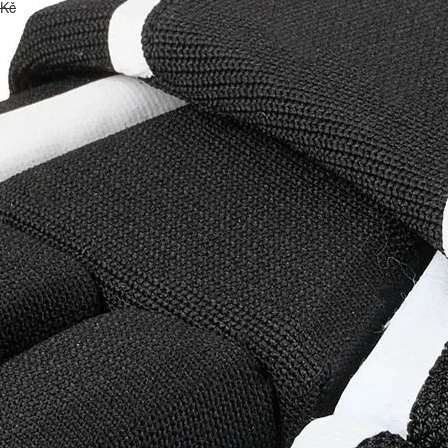
 Kč
até - vel. 14"
né
ronto - vel. 15"
 modré