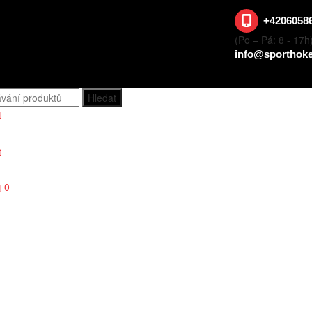
+4206058
(Po – Pá: 8 - 17h
info@sporthoke
0