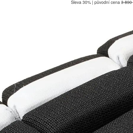
Sleva 30% | původní cena
3 890
PODOBNÉ PRODUKTY
Rukavice CCM Tacks XF SR černo-zl
3 283 Kč
2 713,22 Kč bez DPH
Do košíku
Rukavice CCM Tacks XF SR červe
3 283 Kč
2 713,22 Kč bez DPH
Do košíku
Rukavice CCM Tacks 4R Pro 3 SR To
3 714 Kč
3 069,42 Kč bez DPH
Do košíku
Rukavice CCM Tacks XF SR tmavě
3 283 Kč
2 713,22 Kč bez DPH
Do košíku