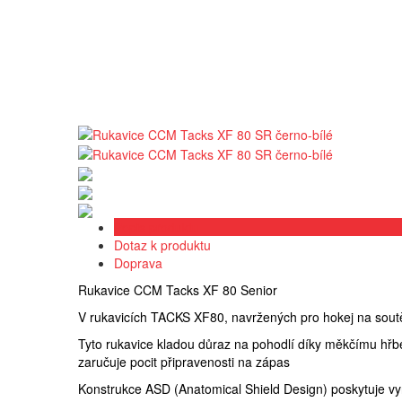
Popis produktu
Dotaz k produktu
Doprava
Rukavice CCM Tacks XF 80 Senior
V rukavicích TACKS XF80, navržených pro hokej na soutěžn
Tyto rukavice kladou důraz na pohodlí díky měkčímu hřbe
zaručuje pocit připravenosti na zápas
Konstrukce ASD (Anatomical Shield Design) poskytuje vyn