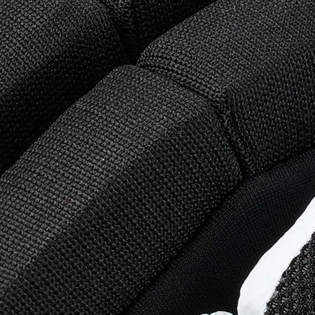
Rukavice CCM Tacks XF Pro SR če
4 333 Kč
3 580,99 Kč bez DPH
Do košíku
Rukavice Bauer Vapor 3X INT čern
2 249 Kč
1 858,68 Kč bez DPH
Do košíku
Rukavice CCM Tacks XF SR černo-
3 283 Kč
2 713,22 Kč bez DPH
Do košíku
Rukavice CCM Tacks XF 80 SR mo
2 723 Kč
2 250,41 Kč bez DPH
Do košíku