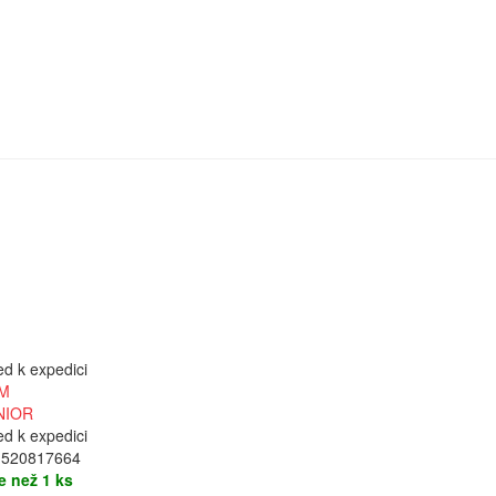
ed k expedici
M
NIOR
ed k expedici
1520817664
e než 1 ks